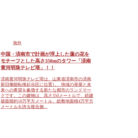
海外
中国・済南市で計画が浮上した蓮の花を
モチーフとした高さ350mのタワー「済南
黄河明珠テレビ塔」！！
済南黄河明珠テレビ塔は、山東省済南市の済南
新旧働能転換起歩区に位置し、地域の発展と未
来への希望を象徴する新たな都市のランドマー
クです。この建物は、高さ350メートルで、総建
築面積約10万平方メートル、総敷地面積4万平方
メートルを誇る複合施...