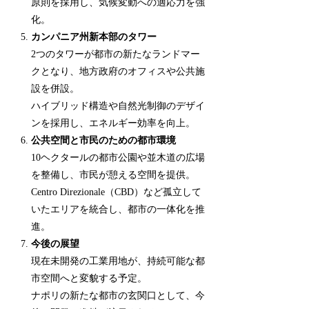
原則を採用し、気候変動への適応力を強
化。
カンパニア州新本部のタワー
2つのタワーが都市の新たなランドマー
クとなり、地方政府のオフィスや公共施
設を併設。
ハイブリッド構造や自然光制御のデザイ
ンを採用し、エネルギー効率を向上。
公共空間と市民のための都市環境
10ヘクタールの都市公園や並木道の広場
を整備し、市民が憩える空間を提供。
Centro Direzionale（CBD）など孤立して
いたエリアを統合し、都市の一体化を推
進。
今後の展望
現在未開発の工業用地が、持続可能な都
市空間へと変貌する予定。
ナポリの新たな都市の玄関口として、今