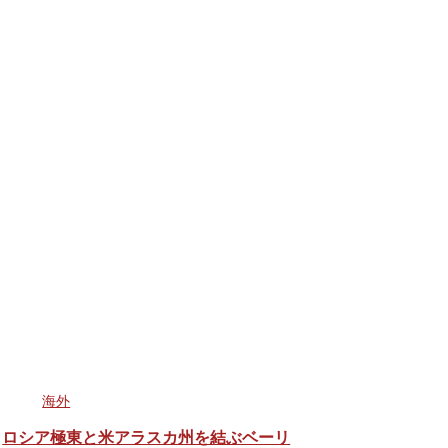
海外
ロシア極東と米アラスカ州を結ぶベーリ