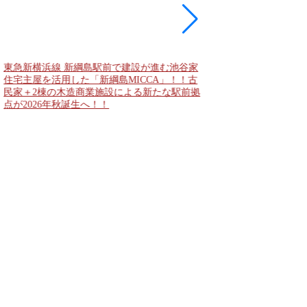
大阪城公園と大阪城東
者動線となる「大阪城
2028年春頃の開通を
公表！！
東急新横浜線 新綱島駅前で建設が進む池谷家
住宅主屋を活用した「新綱島MICCA」！！古
民家＋2棟の木造商業施設による新たな駅前拠
点が2026年秋誕生へ！！