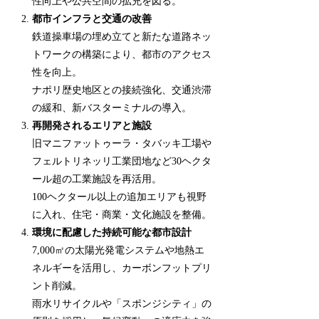
性向上や公共空間の拡充を図る。
都市インフラと交通の改善
鉄道操車場の埋め立てと新たな道路ネッ
トワークの構築により、都市のアクセス
性を向上。
ナポリ歴史地区との接続強化、交通渋滞
の緩和、新バスターミナルの導入。
再開発されるエリアと施設
旧マニファットゥーラ・タバッキ工場や
フェルトリネッリ工業団地など30ヘクタ
ール超の工業施設を再活用。
100ヘクタール以上の追加エリアも視野
に入れ、住宅・商業・文化施設を整備。
環境に配慮した持続可能な都市設計
7,000㎡の太陽光発電システムや地熱エ
ネルギーを活用し、カーボンフットプリ
ント削減。
雨水リサイクルや「スポンジシティ」の