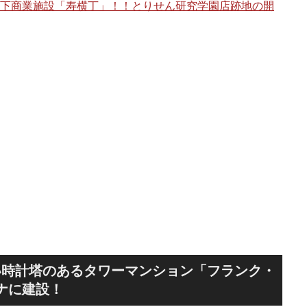
架下商業施設「寿横丁」！！とりせん研究学園店跡地の開
海老
棟」
い時計塔のあるタワーマンション「フランク・
ナに建設！