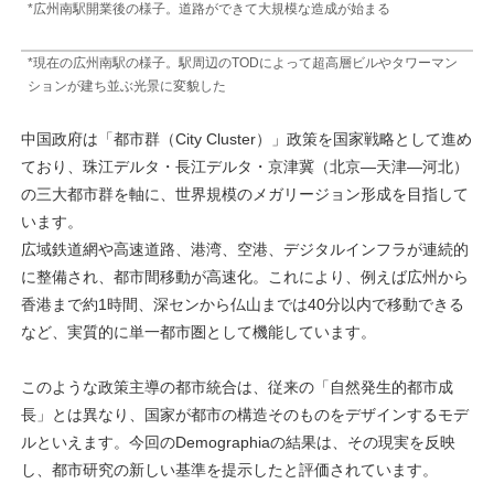
*広州南駅開業後の様子。道路ができて大規模な造成が始まる
*現在の広州南駅の様子。駅周辺のTODによって超高層ビルやタワーマン
ションが建ち並ぶ光景に変貌した
中国政府は「都市群（City Cluster）」政策を国家戦略として進め
ており、珠江デルタ・長江デルタ・京津冀（北京―天津―河北）
の三大都市群を軸に、世界規模のメガリージョン形成を目指して
います。
広域鉄道網や高速道路、港湾、空港、デジタルインフラが連続的
に整備され、都市間移動が高速化。これにより、例えば広州から
香港まで約1時間、深センから仏山までは40分以内で移動できる
など、実質的に単一都市圏として機能しています。
このような政策主導の都市統合は、従来の「自然発生的都市成
長」とは異なり、国家が都市の構造そのものをデザインするモデ
ルといえます。今回のDemographiaの結果は、その現実を反映
し、都市研究の新しい基準を提示したと評価されています。