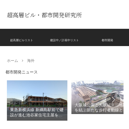
超高層ビル・都市開発研究所
超高層ビルリスト
建設中／計画中リスト
都市開発
ホーム
海外
都市開発ニュース
大阪城公園と大阪城東部地区
東急新横浜線 新綱島駅前で建
を結ぶ新たな歩行者動線とな
設が進む池谷家住宅主屋を活
る「大阪城公園接続デッ
用した「新綱島MICCA」！！
キ」！！2028年春頃の開通を
古民家＋2棟の木造商業施設
目指しデザインイメージを公