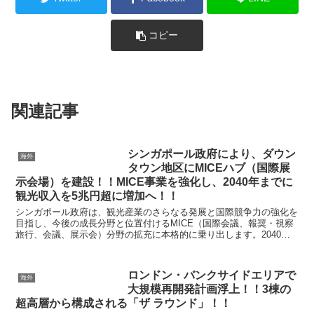
コピー
関連記事
シンガポール政府により、ダウン
海外
タウン地区にMICEハブ（国際展
示会場）を建設！！MICE事業を強化し、2040年までに
観光収入を5兆円超に増加へ！！
シンガポール政府は、観光産業のさらなる発展と国際競争力の強化を
目指し、今後の成長分野と位置付けるMICE（国際会議、報奨・視察
旅行、会議、展示会）分野の拡充に本格的に乗り出します。2040年
までに観光収入を最大500億シンガポールドル（約...
ロンドン・バンクサイドエリアで
海外
大規模再開発計画浮上！！3棟の
超高層から構成される「ザ ラウンド」！！