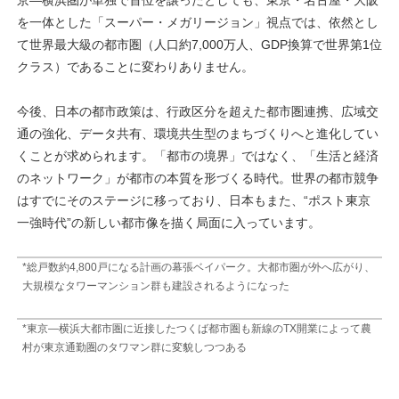
を一体とした「スーパー・メガリージョン」視点では、依然とし
て世界最大級の都市圏（人口約7,000万人、GDP換算で世界第1位
クラス）であることに変わりありません。
今後、日本の都市政策は、行政区分を超えた都市圏連携、広域交
通の強化、データ共有、環境共生型のまちづくりへと進化してい
くことが求められます。「都市の境界」ではなく、「生活と経済
のネットワーク」が都市の本質を形づくる時代。世界の都市競争
はすでにそのステージに移っており、日本もまた、“ポスト東京
一強時代”の新しい都市像を描く局面に入っています。
*総戸数約4,800戸になる計画の幕張ベイパーク。大都市圏が外へ広がり、
大規模なタワーマンション群も建設されるようになった
*東京―横浜大都市圏に近接したつくば都市圏も新線のTX開業によって農
村が東京通勤圏のタワマン群に変貌しつつある