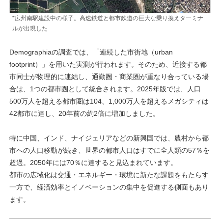
*広州南駅建設中の様子。高速鉄道と都市鉄道の巨大な乗り換えターミナ
ルが出現した
Demographiaの調査では、「連続した市街地（urban
footprint）」を用いた実測が行われます。そのため、近接する都
市同士が物理的に連結し、通勤圏・商業圏が重なり合っている場
合は、1つの都市圏として統合されます。2025年版では、人口
500万人を超える都市圏は104、1,000万人を超えるメガシティは
42都市に達し、20年前の約2倍に増加しました。
特に中国、インド、ナイジェリアなどの新興国では、農村から都
市への人口移動が続き、世界の都市人口はすでに全人類の57％を
超過。2050年には70％に達すると見込まれています。
都市の広域化は交通・エネルギー・環境に新たな課題をもたらす
一方で、経済効率とイノベーションの集中を促進する側面もあり
ます。