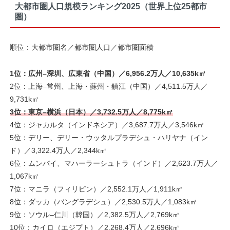
大都市圏人口規模ランキング2025（世界上位25都市
圏）
順位：大都市圏名／都市圏人口／都市圏面積
1位：広州–深圳、広東省（中国）／6,956.2万人／10,635k㎡
2位：上海–常州、上海・蘇州・鎮江（中国）／4,511.5万人／
9,731k㎡
3位：東京–横浜（日本）／3,732.5万人／8,775k㎡
4位：ジャカルタ（インドネシア）／3,687.7万人／3,546k㎡
5位：デリー、デリー・ウッタルプラデシュ・ハリヤナ（イン
ド）／3,322.4万人／2,344k㎡
6位：ムンバイ、マハーラーシュトラ（インド）／2,623.7万人／
1,067k㎡
7位：マニラ（フィリピン）／2,552.1万人／1,911k㎡
8位：ダッカ（バングラデシュ）／2,530.5万人／1,083k㎡
9位：ソウル–仁川（韓国）／2,382.5万人／2,769k㎡
10位：カイロ（エジプト）／2,268.4万人／2,696k㎡