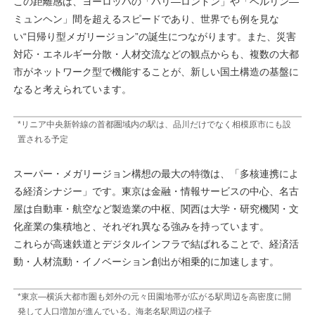
この距離感は、ヨーロッパの「パリ―ロンドン」や「ベルリン―
ミュンヘン」間を超えるスピードであり、世界でも例を見な
い“日帰り型メガリージョン”の誕生につながります。また、災害
対応・エネルギー分散・人材交流などの観点からも、複数の大都
市がネットワーク型で機能することが、新しい国土構造の基盤に
なると考えられています。
*リニア中央新幹線の首都圏域内の駅は、品川だけでなく相模原市にも設
置される予定
スーパー・メガリージョン構想の最大の特徴は、「多核連携によ
る経済シナジー」です。東京は金融・情報サービスの中心、名古
屋は自動車・航空など製造業の中枢、関西は大学・研究機関・文
化産業の集積地と、それぞれ異なる強みを持っています。
これらが高速鉄道とデジタルインフラで結ばれることで、経済活
動・人材流動・イノベーション創出が相乗的に加速します。
*東京―横浜大都市圏も郊外の元々田園地帯が広がる駅周辺を高密度に開
発して人口増加が進んでいる。海老名駅周辺の様子