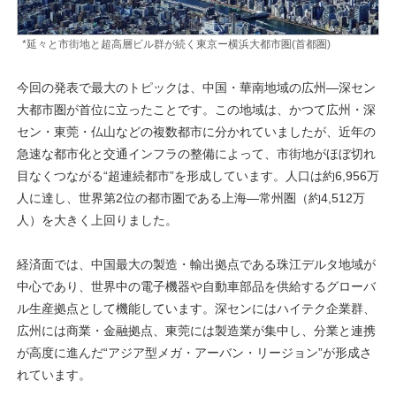
*延々と市街地と超高層ビル群が続く東京ー横浜大都市圏(首都圏)
今回の発表で最大のトピックは、中国・華南地域の広州―深セン
大都市圏が首位に立ったことです。この地域は、かつて広州・深
セン・東莞・仏山などの複数都市に分かれていましたが、近年の
急速な都市化と交通インフラの整備によって、市街地がほぼ切れ
目なくつながる“超連続都市”を形成しています。人口は約6,956万
人に達し、世界第2位の都市圏である上海―常州圏（約4,512万
人）を大きく上回りました。
経済面では、中国最大の製造・輸出拠点である珠江デルタ地域が
中心であり、世界中の電子機器や自動車部品を供給するグローバ
ル生産拠点として機能しています。深センにはハイテク企業群、
広州には商業・金融拠点、東莞には製造業が集中し、分業と連携
が高度に進んだ“アジア型メガ・アーバン・リージョン”が形成さ
れています。