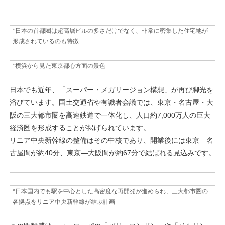
*日本の首都圏は超高層ビルの多さだけでなく、非常に密集した住宅地が
形成されているのも特徴
*横浜から見た東京都心方面の景色
日本でも近年、「スーパー・メガリージョン構想」が再び脚光を
浴びています。国土交通省や有識者会議では、東京・名古屋・大
阪の三大都市圏を高速鉄道で一体化し、人口約7,000万人の巨大
経済圏を形成することが掲げられています。
リニア中央新幹線の整備はその中核であり、開業後には東京―名
古屋間が約40分、東京―大阪間が約67分で結ばれる見込みです。
*日本国内でも駅を中心とした高密度な再開発が進められ、三大都市圏の
各拠点をリニア中央新幹線が結ぶ計画