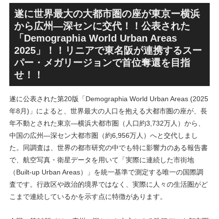
による新たな駅前拠点が2026
表！！
年秋誕生へ！！
遂に世界最大の大都市圏の座が東京ー横浜
から広州―深センに交代！！公表された
「Demographia World Urban Areas
2025」！！リニアで東名阪が連携するスー
パー・メガリージョンで首位奪還を目指
せ！！
遂に公表された第20版「Demographia World Urban Areas (2025
年8月)」によると、世界最大の人口を抱える大都市圏の座が、長
年不動とされた東京―横浜大都市圏（人口約3,732万人）から、
中国の広州―深セン大都市圏（約6,956万人）へと交代しまし
た。同調査は、世界の都市研究の中でも特に影響力のある報告書
で、航空写真・衛星データを用いて「実際に連続した市街地
（Built-up Urban Areas）」を統一基準で測定する唯一の国際調
査です。行政区や政治的境界ではなく、実際に人々の生活圏がど
こまで連続しているかを示す点に特徴があります。