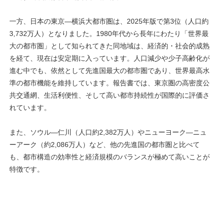
一方、日本の東京―横浜大都市圏は、2025年版で第3位（人口約
3,732万人）となりました。1980年代から長年にわたり「世界最
大の都市圏」として知られてきた同地域は、経済的・社会的成熟
を経て、現在は安定期に入っています。人口減少や少子高齢化が
進む中でも、依然として先進国最大の都市圏であり、世界最高水
準の都市機能を維持しています。報告書では、東京圏の高密度公
共交通網、生活利便性、そして高い都市持続性が国際的に評価さ
れています。
また、ソウル―仁川（人口約2,382万人）やニューヨーク―ニュ
ーアーク（約2,086万人）など、他の先進国の都市圏と比べて
も、都市構造の効率性と経済規模のバランスが極めて高いことが
特徴です。