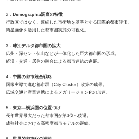
2．
Demographia調査の特徴
行政区ではなく、連続した市街地を基準とする国際的都市評価。
衛星画像を活用した都市圏実態の可視化。
3．
珠江デルタ都市圏の拡大
広州・深セン・仏山などが一体化した巨大都市圏の形成。
経済・交通・居住の融合による都市連結の進展。
4．
中国の都市統合戦略
国家主導で進む都市群（City Cluster）政策の成果。
広域交通と産業連携によるメガリージョン化の加速。
5．
東京―横浜圏の位置づけ
長年世界最大だった都市圏が第3位へ後退。
成熟社会における高密度都市モデルの継続。
6．
世界的都市化の潮流