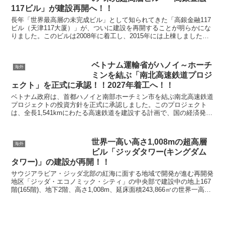
117ビル」が建設再開へ！！
長年「世界最高層の未完成ビル」として知られてきた「高銀金融117
ビル（天津117大厦）」が、ついに建設を再開することが明らかにな
りました。このビルは2008年に着工し、2015年には上棟しました
が、資金難によりその後工事が停止していました...
ベトナム運輸省がハノイ～ホーチ
海外
ミンを結ぶ「南北高速鉄道プロジ
ェクト」を正式に承認！！2027年着工へ！！
ベトナム政府は、首都ハノイと南部ホーチミン市を結ぶ南北高速鉄道
プロジェクトの投資方針を正式に承認しました。このプロジェクト
は、全長1,541kmにわたる高速鉄道を建設する計画で、国の経済発展
や交通インフラの近代化において重要な役割を果たす...
世界一高い高さ1,008mの超高層
海外
ビル「ジッダタワー(キングダム
タワー)」の建設が再開！！
サウジアラビア・ジッダ北部の紅海に面する地域で開発が進む再開発
地区「ジッダ・エコノミック・シティ」の中央部で建設中の地上167
階(165階)、地下2階、高さ1,008m、延床面積243,866㎡の世界一高い
超高層ビル「ジッダタワー(キング...