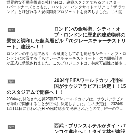
世界的な不動産投資会社Hinesは、建築スタジオであるフォスター
+パートナーズとともに、ロンドン・バンクサイドエリアに「ザ ラウ
ンド」と呼ばれる大規模開発プロジェクトを発表しました。この開発
は、住宅用超高層ビルとオフィスタワーが組み合わさ...
ロンドンの金融街、シティ・オ
海外
ブ・ロンドンに歴史的建造物群の
景観と調和した超高層ビル「70グレースチャーチストリ
ート」建設へ！！
ロンドンの中心地であり、金融街として名を馳せるシティ・オブ・ロ
ンドンに位置する「70グレースチャーチストリート」の再開発計画
が正式に承認されました。このプロジェクトは、持続可能性と都市の
活性化を重視した地上33階建ての超高層オフィスビルで...
2034年FIFAワールドカップ開催
海外
国がサウジアラビアに決定！！15
のスタジアムで開催へ！！
2034年に開催される第25回FIFAワールドカップは、サウジアラビア
が単独で開催することが正式に決定しました。この決定は、2024年
12月11日に行われたFIFA臨時総会で発表されたもので、唯一の立候
補国としての決定でした。同国は、ワー...
西武・プリンスホテルがタイ・バ
海外
ンコク進出へ！！タイ大林が建設