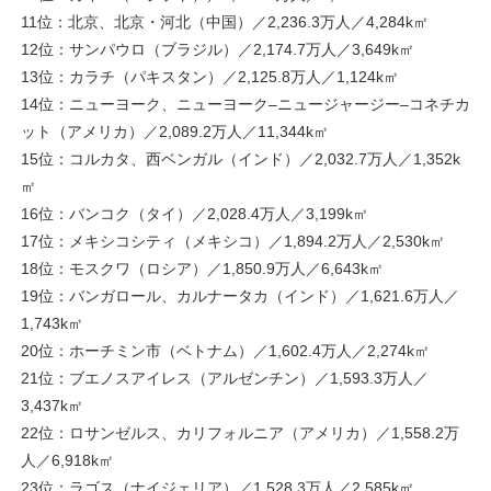
11位：北京、北京・河北（中国）／2,236.3万人／4,284k㎡
12位：サンパウロ（ブラジル）／2,174.7万人／3,649k㎡
13位：カラチ（パキスタン）／2,125.8万人／1,124k㎡
14位：ニューヨーク、ニューヨーク–ニュージャージー–コネチカ
ット（アメリカ）／2,089.2万人／11,344k㎡
15位：コルカタ、西ベンガル（インド）／2,032.7万人／1,352k
㎡
16位：バンコク（タイ）／2,028.4万人／3,199k㎡
17位：メキシコシティ（メキシコ）／1,894.2万人／2,530k㎡
18位：モスクワ（ロシア）／1,850.9万人／6,643k㎡
19位：バンガロール、カルナータカ（インド）／1,621.6万人／
1,743k㎡
20位：ホーチミン市（ベトナム）／1,602.4万人／2,274k㎡
21位：ブエノスアイレス（アルゼンチン）／1,593.3万人／
3,437k㎡
22位：ロサンゼルス、カリフォルニア（アメリカ）／1,558.2万
人／6,918k㎡
23位：ラゴス（ナイジェリア）／1,528.3万人／2,585k㎡