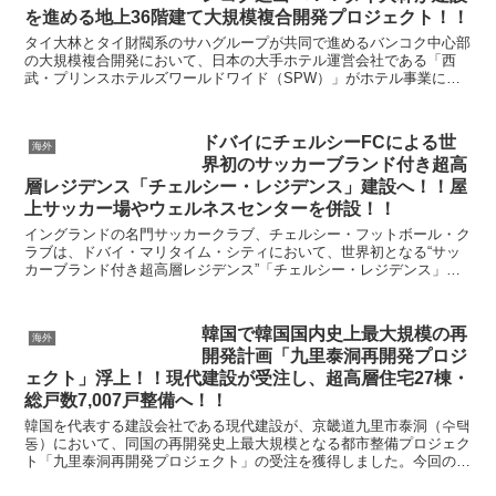
を進める地上36階建て大規模複合開発プロジェクト！！
タイ大林とタイ財閥系のサハグループが共同で進めるバンコク中心部
の大規模複合開発において、日本の大手ホテル運営会社である「西
武・プリンスホテルズワールドワイド（SPW）」がホテル事業に参
画することが明らかになりました。新たに設立された合弁会...
ドバイにチェルシーFCによる世
海外
界初のサッカーブランド付き超高
層レジデンス「チェルシー・レジデンス」建設へ！！屋
上サッカー場やウェルネスセンターを併設！！
イングランドの名門サッカークラブ、チェルシー・フットボール・ク
ラブは、ドバイ・マリタイム・シティにおいて、世界初となる“サッ
カーブランド付き超高層レジデンス”「チェルシー・レジデンス」を
発表しました。 このプロジェクトは中東の高級不...
韓国で韓国国内史上最大規模の再
海外
開発計画「九里泰洞再開発プロジ
ェクト」浮上！！現代建設が受注し、超高層住宅27棟・
総戸数7,007戸整備へ！！
韓国を代表する建設会社である現代建設が、京畿道九里市泰洞（수택
동）において、同国の再開発史上最大規模となる都市整備プロジェク
ト「九里泰洞再開発プロジェクト」の受注を獲得しました。今回のプ
ロジェクトは、総戸数7,007戸、総事業費約2兆8,...