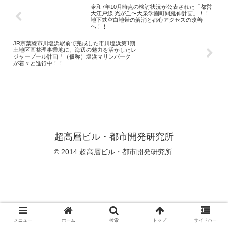
令和7年10月時点の検討状況が公表された「都営
大江戸線 光が丘〜大泉学園町間延伸計画」！！
地下鉄空白地帯の解消と都心アクセスの改善
へ！！
JR京葉線市川塩浜駅前で完成した市川塩浜第1期
土地区画整理事業地に、海辺の魅力を活かしたレ
ジャープール計画「（仮称）塩浜マリンパーク」
が着々と進行中！！
超高層ビル・都市開発研究所
© 2014 超高層ビル・都市開発研究所.
メニュー
ホーム
検索
トップ
サイドバー