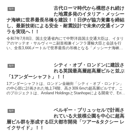
古代ローマ時代から構想され続け
海外
た地震多発のイタリア・メッシー
ナ海峡に世界最長吊橋を建設！！日伊が協力覚書を締結
し、最新技術による安全・耐震設計で未来の交通インフ
ラを実現へ！！
令和7年7月8日、国土交通省内にて中野洋昌国土交通大臣は、イタリ
アのマッテオ・サルヴィーニ副首相兼インフラ運輸大臣と会談を行
い、全長3,666メートルで世界最長の吊橋となる「メッシーナ海峡大
橋プロジェクト」に関する「長大橋の建設、運営・維...
シティ・オブ・ロンドンに建設さ
海外
れる英国最高層超高層ビルと並ぶ
「1アンダーシャフト」！！
1アンダーシャフトは、ロンドン金融街「シティ・オブ・ロンドン」
の中心部に計画された地上74階、高さ309.6mの超高層ビルです。こ
のプロジェクトは、Aroland HoldingsとStanhopeによる開発で、Eric
Parry Ar...
ベルギー・ブリュッセルで計画さ
海外
れている大規模公園を中心に超高
層ビル群を形成する巨大都市開発「ツアー&タクシー レ
イクサイド」！！