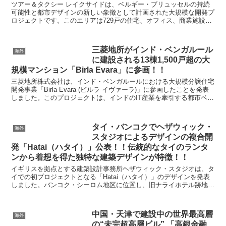
ツアー＆タクシー レイクサイドは、ベルギー・ブリュッセルの持続
可能性と都市デザインの新しい象徴として計画された大規模な開発プ
ロジェクトです。このエリアは729戸の住宅、オフィス、商業施設、
公園を含み、持続可能性、社会的混合性(人種・文化的...
三菱地所がインド・ベンガルール
海外
に建設される13棟1,500戸超の大
規模マンション「Birla Evara」に参画！！
三菱地所株式会社は、インド・ベンガルールにおける大規模分譲住宅
開発事業「Birla Evara (ビルラ イヴァーラ)」に参画したことを発表
しました。このプロジェクトは、インドのIT産業を牽引する都市ベン
ガルールに位置し、同市の南西部に広...
タイ・バンコクでヘザウィック・
海外
スタジオによるデザインの複合開
発「Hatai（ハタイ）」公表！！伝統的なタイのランタ
ンから着想を得た独特な建築デザインが特徴！！
イギリスを拠点とする建築設計事務所ヘザウィック・スタジオは、タ
イでの初プロジェクトとなる「Hatai（ハタイ）」のデザインを発表
しました。バンコク・シーロム地区に位置し、旧ナライホテル跡地に
計画されている本プロジェクトは、2つのホテルと5...
中国・天津で建設中の世界最高層
海外
の“未完超高層ビル” 「高銀金融