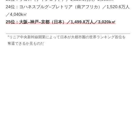
24位：ヨハネスブルグ–プレトリア（南アフリカ）／1,520.6万人
／4,040k㎡
25位：大阪–神戸–京都（日本）／1,499.8万人／3,020k㎡
*リニア中央新幹線開業によって日本が大都市圏の世界ランキング首位を
奪還できるか見ものだ