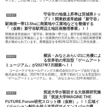
中です。この計画では、グリーン大通りの広場化や明治通りの歩道拡
幅を通じて、池袋駅東口駅前を歩行者優先の空間に転換...
守谷市の地価上昇率は茨城県トッ
関東地方
プ！！関東鉄道常総線「新守谷」
駅南側一帯13.5haに商業地や工業地などを整備する
「（仮称）新守谷駅周辺土地区画整理事業」！！
関東鉄道常総線の「新守谷」駅南側一帯では、新守谷駅周辺土地区画
整理組合設立準備会による一括業務代行方式を用いた土地区画整理事
業が進められています。業務協定を令和2年12月3日に三井住友建設
株式会社と締結したほか、令和7年2月13日には、新...
横浜・みなとみらい21に光優によ
関東地方
る世界初の常設型「ゲームアート
ミュージアム」が2027年7月開業へ！！
コーエーテクモホールディングス株式会社のグループ会社である
株式会社光優は、2027年7月を目標に、世界で初めてとなる常設型の
「ゲームアートミュージアム」を、「みなとみらい21中央地区52街
区開発事業計画」地内に開業する計画を明ら...
筑波大学が新設する大規模研究施
関東地方
設「筑波大学IMAGINE THE
FUTURE.Forum研究スロット棟（仮称）」！！広域イ
ノベーション創出を担う次世代サイエンスパーク構