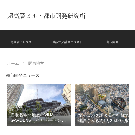
超高層ビル・都市開発研究所
超高層ビルリスト
建設中／計画中リスト
都市開発
ホーム
関東地方
都市開発ニュース
海老名駅間地区のViNA
なんばのクボタ旧本社跡地に
GARDENS（ビナ ガーデン
建設される約1万2,500人収容
ズ）で建設中の「（仮称）フ
の多目的アリーナ「（仮称）
ァミリー棟」と「（仮称）ホ
Kubota LaLa arena」！！街