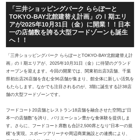
テル温浴棟」2026年夏時点建
区名称は「Kubota field（クボ
設状況！！天然温泉のほか子
タフィールド）」に決定！！
「三井ショッピングパーク ららぽーと
育て・ペット関連の複合施設
TOKYO-BAY北館建替え計画」のⅠ期エリ
の建設が進む！！
アが2025年10月31日（金）に開業！！日本
一の店舗数を誇る大型フードゾーンも誕生
へ！！
「三井ショッピングパーク ららぽーとTOKYO-BAY北館建替え計
画」のⅠ期エリアが、2025年10月31日（金）に待望のグランド
オープンを迎えます。今回の開業では、関東初出店3店舗、千葉
県初出店26店舗を含む全96店舗が集まり、館全体に新しい活気を
もたらします。なかでも注目されるのが、3階に誕生する計38店
舗の大型フードゾーンです。
フードコート20店舗とレストラン18店舗を融合させた空間は“日
本一の店舗数”を誇り、バリエーション豊かな食体験を提供しま
す。さらに、フードコート席数も合計2,500席となり“日本一の規
模”を実現。スポーツアリーナや周辺商業施設との連携により、