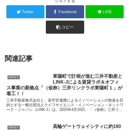
シェアする
Twitter
Facebook
LINE
コピー
関連記事
東陽町で計画が進む三井不動産と
関東地方
LINK-Jによる賃貸ラボ＆オフィ
ス事業の新拠点「（仮称）三井リンクラボ東陽町１」が
着工！！
三井不動産株式会社と、産学官連携によるイノベーションの推進を目
的とする一般社団法人ライフサイエンス・イノベーション・ネットワ
ーク・ジャパン（LINK-J）は、2025年4月10日、「（仮称）三井リン
クラボ東陽町１」の着工を発表しました。 ...
高輪ゲートウェイシティに約180
関東地方