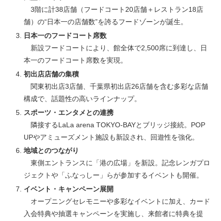
3階に計38店舗（フードコート20店舗＋レストラン18店
舗）の“日本一の店舗数”を誇るフードゾーンが誕生。
日本一のフードコート席数
新設フードコートにより、館全体で2,500席に到達し、日
本一のフードコート席数を実現。
初出店店舗の集積
関東初出店3店舗、千葉県初出店26店舗を含む多彩な店舗
構成で、話題性の高いラインナップ。
スポーツ・エンタメとの連携
隣接するLaLa arena TOKYO-BAYとブリッジ接続。POP
UPやアミューズメント施設も新設され、回遊性を強化。
地域とのつながり
東側エントランスに「港の広場」を新設。記念レンガプロ
ジェクトや「ふなっしー」らが参加するイベントも開催。
イベント・キャンペーン展開
オープニングセレモニーや多彩なイベントに加え、カード
入会特典や抽選キャンペーンを実施し、来館者に特典を提