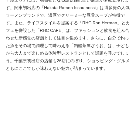
Ⅰ期エリアには、地域初となる話題性の高い店舗が多数登場しま
す。関東初出店の「Hakata Ramen Issou nossi」は博多発の人気
ラーメンブランドで、濃厚でクリーミーな豚骨スープが特徴で
す。また、ライフスタイルを提案する「RHC Ron Herman」とカ
フェを併設した「RHC CAFE」は、ファッションと飲食を組み合
わせた新感覚の店舗として注目を集めます。さらに、自分で釣っ
た魚をその場で調理して味わえる「釣船茶屋ざうお」は、子ども
から大人まで楽しめる体験型レストランとして話題を呼ぶでしょ
う。千葉県初出店の店舗も26店にのぼり、ショッピング・グルメ
ともにここでしか味わえない魅力が詰まっています。