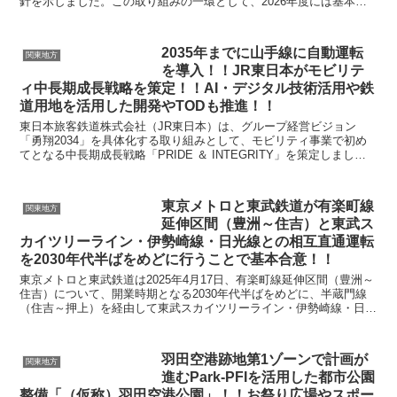
針を示しました。この取り組みの一環として、2026年度には基本計
画の策定に参画する民間企業の公募を行う予定で...
2035年までに山手線に自動運転
関東地方
を導入！！JR東日本がモビリテ
ィ中長期成長戦略を策定！！AI・デジタル技術活用や鉄
道用地を活用した開発やTODも推進！！
東日本旅客鉄道株式会社（JR東日本）は、グループ経営ビジョン
「勇翔2034」を具体化する取り組みとして、モビリティ事業で初め
てとなる中長期成長戦略「PRIDE ＆ INTEGRITY」を策定しまし
た。本戦略は、安全を経営の最優先としつつ、...
東京メトロと東武鉄道が有楽町線
関東地方
延伸区間（豊洲～住吉）と東武ス
カイツリーライン・伊勢崎線・日光線との相互直通運転
を2030年代半ばをめどに行うことで基本合意！！
東京メトロと東武鉄道は2025年4月17日、有楽町線延伸区間（豊洲～
住吉）について、開業時期となる2030年代半ばをめどに、半蔵門線
（住吉～押上）を経由して東武スカイツリーライン・伊勢崎線・日光
線との相互直通運転を行うことで基本合意したと...
羽田空港跡地第1ゾーンで計画が
関東地方
進むPark-PFIを活用した都市公園
整備「（仮称）羽田空港公園」！！お祭り広場やスポー