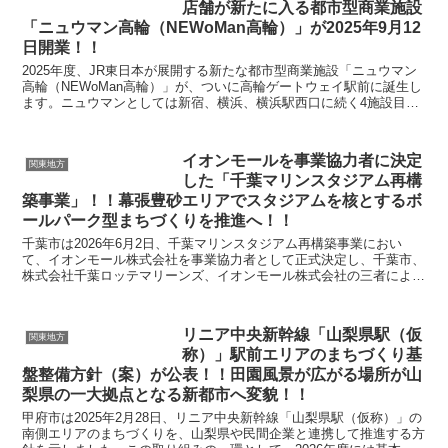
店舗が新たに入る都市型商業施設
「ニュウマン高輪（NEWoMan高輪）」が2025年9月12
日開業！！
2025年度、JR東日本が展開する新たな都市型商業施設「ニュウマン
高輪（NEWoMan高輪）」が、ついに高輪ゲートウェイ駅前に誕生し
ます。ニュウマンとしては新宿、横浜、横浜駅西口に続く4施設目で
あり、開業時には約180店舗が出店する予定で...
イオンモールを事業協力者に決定
関東地方
した「千葉マリンスタジアム再構
築事業」！！幕張豊砂エリアでスタジアムを核とするボ
ールパーク型まちづくりを推進へ！！
千葉市は2026年6月2日、千葉マリンスタジアム再構築事業におい
て、イオンモール株式会社を事業協力者として正式決定し、千葉市、
株式会社千葉ロッテマリーンズ、イオンモール株式会社の三者による
「千葉マリンスタジアム再構築基本計画策定に係る協定...
リニア中央新幹線「山梨県駅（仮
関東地方
称）」駅前エリアのまちづくり基
盤整備方針（案）が公表！！田園風景が広がる場所が山
梨県の一大拠点となる新都市へ変貌！！
甲府市は2025年2月28日、リニア中央新幹線「山梨県駅（仮称）」の
南側エリアのまちづくりを、山梨県や民間企業と連携して推進する方