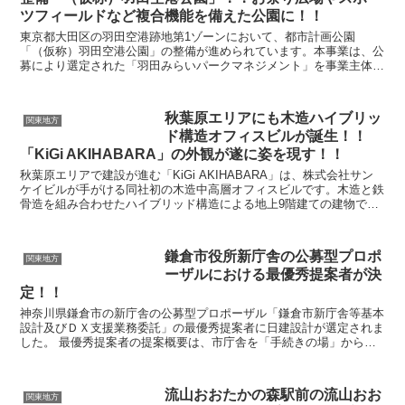
ツフィールドなど複合機能を備えた公園に！！
東京都大田区の羽田空港跡地第1ゾーンにおいて、都市計画公園
「（仮称）羽田空港公園」の整備が進められています。本事業は、公
募により選定された「羽田みらいパークマネジメント」を事業主体と
して、2028年4月の開園を目指すPark-PFI方式の...
秋葉原エリアにも木造ハイブリッ
関東地方
ド構造オフィスビルが誕生！！
「KiGi AKIHABARA」の外観が遂に姿を現す！！
秋葉原エリアで建設が進む「KiGi AKIHABARA」は、株式会社サン
ケイビルが手がける同社初の木造中高層オフィスビルです。木造と鉄
骨造を組み合わせたハイブリッド構造による地上9階建ての建物で、
都市と森林、人と人をつなぐ新たなワークプレ...
鎌倉市役所新庁舎の公募型プロポ
関東地方
ーザルにおける最優秀提案者が決
定！！
神奈川県鎌倉市の新庁舎の公募型プロポーザル「鎌倉市新庁舎等基本
設計及びＤＸ支援業務委託」の最優秀提案者に日建設計が選定されま
した。 最優秀提案者の提案概要は、市庁舎を「手続きの場」から
「市民が集う場」へと変えることを目指し、「ひとつ...
流山おおたかの森駅前の流山おお
関東地方