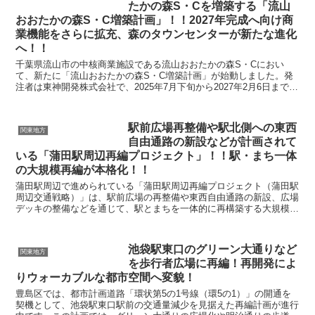
たかの森S・Cを増築する「流山
おおたかの森S・C増築計画」！！2027年完成へ向け商
業機能をさらに拡充、森のタウンセンターが新たな進化
へ！！
千葉県流山市の中核商業施設である流山おおたかの森S・Cにおい
て、新たに「流山おおたかの森S・C増築計画」が始動しました。発
注者は東神開発株式会社で、2025年7月下旬から2027年2月6日まで
（予定）の工期で、鉄骨造4階建て・延床面積3,...
駅前広場再整備や駅北側への東西
関東地方
自由通路の新設などが計画されて
いる「蒲田駅周辺再編プロジェクト」！！駅・まち一体
の大規模再編が本格化！！
蒲田駅周辺で進められている「蒲田駅周辺再編プロジェクト（蒲田駅
周辺交通戦略）」は、駅前広場の再整備や東西自由通路の新設、広場
デッキの整備などを通じて、駅とまちを一体的に再構築する大規模プ
ロジェクトです。大田区が令和8年1月に改定した計画で...
池袋駅東口のグリーン大通りなど
関東地方
を歩行者広場に再編！再開発によ
りウォーカブルな都市空間へ変貌！
豊島区では、都市計画道路「環状第5の1号線（環5の1）」の開通を
契機として、池袋駅東口駅前の交通量減少を見据えた再編計画が進行