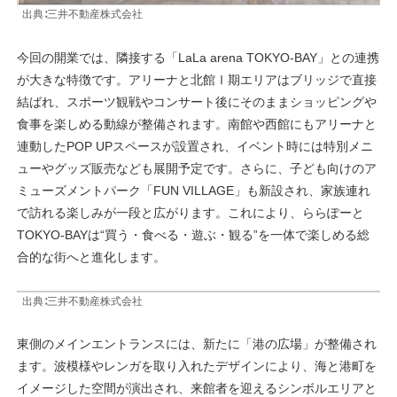
出典∶三井不動産株式会社
今回の開業では、隣接する「LaLa arena TOKYO-BAY」との連携
が大きな特徴です。アリーナと北館Ⅰ期エリアはブリッジで直接
結ばれ、スポーツ観戦やコンサート後にそのままショッピングや
食事を楽しめる動線が整備されます。南館や西館にもアリーナと
連動したPOP UPスペースが設置され、イベント時には特別メニ
ューやグッズ販売なども展開予定です。さらに、子ども向けのア
ミューズメントパーク「FUN VILLAGE」も新設され、家族連れ
で訪れる楽しみが一段と広がります。これにより、ららぽーと
TOKYO-BAYは“買う・食べる・遊ぶ・観る”を一体で楽しめる総
合的な街へと進化します。
出典∶三井不動産株式会社
東側のメインエントランスには、新たに「港の広場」が整備され
ます。波模様やレンガを取り入れたデザインにより、海と港町を
イメージした空間が演出され、来館者を迎えるシンボルエリアと