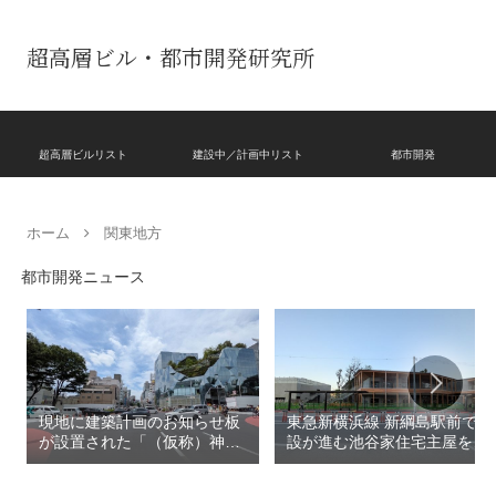
超高層ビル・都市開発研究所
超高層ビルリスト
建設中／計画中リスト
都市開発
ホーム
関東地方
都市開発ニュース
現地に建築計画のお知らせ板
東急新横浜線 新綱島駅前で建
が設置された「（仮称）神宮
設が進む池谷家住宅主屋を活
前六丁目八角館建替計
用した「新綱島MICCA」！！
画」！！妹島和世氏率いる
古民家＋2棟の木造商業施設