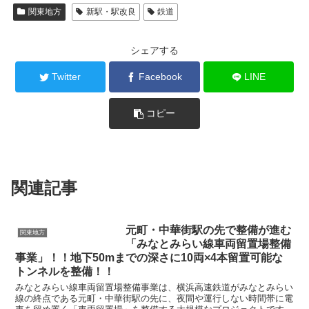
関東地方
新駅・駅改良
鉄道
シェアする
Twitter
Facebook
LINE
コピー
関連記事
元町・中華街駅の先で整備が進む
関東地方
「みなとみらい線車両留置場整備
事業」！！地下50mまでの深さに10両×4本留置可能な
トンネルを整備！！
みなとみらい線車両留置場整備事業は、横浜高速鉄道がみなとみらい
線の終点である元町・中華街駅の先に、夜間や運行しない時間帯に電