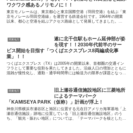
ワクワク感あるノリモノに！！
東京モノレールは、東京都心と東京国際空港（羽田空港）を結ぶ「東
京モノレール羽田空港線」を運営する鉄道会社です。1964年の開業
以来、都心と空港を結ぶアクセス路線として発展してきました。
2025年11月1日からは、路線愛称「東京パノ...
遂に北千住駅もホーム延伸部が姿
関東地方
を現す！！2030年代前半のサー
ビス開始を目指す「つくばエクスプレス8両編成化事
業」！！
つくばエクスプレス（TX）は2005年の開業以来、首都圏の交通イン
フラとして重要な役割を果たしてきました。沿線人口の増加とともに
混雑が慢性化し、通勤・通学時間帯には輸送力の限界が課題となって
きました。この課題に対応するため、TXでは「8両...
旧上瀬谷通信施設地区に三菱地所
関東地方
によるテーマパーク
「KAMISEYA PARK（仮称）」計画が浮上！
神奈川県横浜市瀬谷区と旭区に位置する元在日アメリカ海軍基地「上
瀬谷通信施設」跡地に位置している「旧上瀬谷通信施設地区」のう
ち、「観光・賑わい地区」については、「テーマパークを核とした複
合的な集客施設」の立地を目指して公募が行われ、2023...