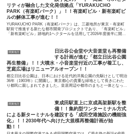
リティが融合した文化発信拠点「YURAKUCHO
PARK（有楽町パーク）」！！有楽町ビル・新有楽町ビ
ルの解体工事が進む！！
YURAKUCHO PARK（有楽町パーク）は、三菱地所が東京・有楽町
駅前で推進する新たな都市開発プロジェクトであり、「有楽町ビル」
「新有楽町ビル」跡地約1ヘクタールを活用して2026年度後半に開設
予定の日本カルチャー発信拠点です。単なる...
日比谷公会堂や大音楽堂も再整備
関東地方
する計画が進む「都立日比谷公園
再生整備」！！大噴水・小音楽堂付近の工事が着工し、
芝庭広場はリニューアルオープン！！
都立日比谷公園は、日本における近代的洋風公園の先駆けとして明治
36年（1903年）に開園し、東京都心の貴重な緑地として長きにわた
り都民に親しまれてきました。皇居周辺や都市のまちと一体となった
この公園は、憩いの場であるだけでなく、文化や歴史...
東成田駅直上に京成高架新駅を整
関東地方
備！！集約型ワンターミナル方式
による新ターミナルを建設する「成田空港施設の機能強
化」！！2030年代へ向けた大規模再整備計画が始
動！！
日本最大の国際空港である成田国際空港では、C滑走路の新設やB滑