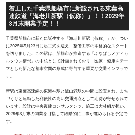
SANAA設計で神宮前交差点に
による新たな駅前拠点が2026
新たな商業施設誕生へ！！
年秋誕生へ！！
着工した千葉県船橋市に新設される東葉高
速鉄道「海老川新駅（仮称）」！！2029年
3月末開業予定！！
千葉県船橋市に新たに誕生する「海老川新駅（仮称）」が、つい
に2025年5月23日に起工式を迎え、整備工事の本格的なスタート
を切りました。この駅は、船橋市が推進する「ふなばしメディカ
ルタウン構想」の中核として計画されており、医療・健康をテー
マとした新たな都市空間の形成に寄与する重要な交通インフラで
す。
新駅は東葉高速線の東海神駅と飯山満駅の中間に設置され、まち
づくりと連動した利便性の高い交通拠点として期待が寄せられて
います。設計は中央復建コンサルタンツ、施工は大林組が担い、
2029年3月末の開業を目指して段階的に工事が進められる予定で
す。