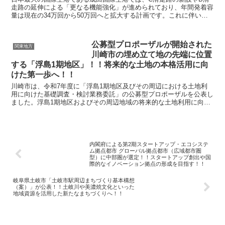
走路の延伸による「更なる機能強化」が進められており、年間発着容
量は現在の34万回から50万回へと拡大する計画です。これに伴い、
将来的な旅客数は年間7,500万人規模に達すると見...
公募型プロポーザルが開始された
関東地方
川崎市の埋め立て地の先端に位置
する「浮島1期地区」！！将来的な土地の本格活用に向
けた第一歩へ！！
川崎市は、令和7年度に「浮島1期地区及びその周辺における土地利
用に向けた基礎調査・検討業務委託」の公募型プロポーザルを公表し
ました。浮島1期地区およびその周辺地域の将来的な土地利用に向け
て、現状の課題整理から始まり、事業スキームの想定、民...
内閣府による第2期スタートアップ・エコシステ
ム拠点都市 グローバル拠点都市（広域都市圏
型）に中部圏が選定！！スタートアップ創出や国
際的なイノベーション拠点の形成を目指す！！
岐阜県土岐市「土岐市駅周辺まちづくり基本構想
（案）」が公表！！土岐川や美濃焼文化といった
地域資源を活用した新たなまちづくりへ！！