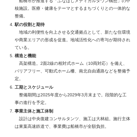
船橋市が推進する「ふなばしメディカルタウン構想」の中
核施設。医療・健康をテーマとするまちづくりとの一体的な
整備。
駅の役割と期待
地域の利便性を向上させる交通拠点として、新たな住環境
や商業エリアの形成を促進。地域活性化への寄与が期待され
ている。
構造と機能
高架構造。2面2線の相対式ホーム（10両対応）を備え、
バリアフリー、可動式ホーム柵、南北自由通路などを整備予
定。
工期とスケジュール
整備期間は2025年度から2029年3月末まで。段階的な工
事の進行を予定。
事業主体と施工体制
設計は中央復建コンサルタンツ、施工は大林組。施行主体
は東葉高速鉄道で、事業費は船橋市が全額負担。