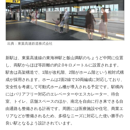
出典：東葉高速鉄道株式会社
新駅は、東葉高速線の東海神駅と飯山満駅のちょうど中間に位置
し、両駅からほぼ等距離の約2.0キロメートルに設置されます。
駅舎は高架構造で、1階が改札階、2階がホーム階という相対式構
成が採用されます。ホームは2面2線で10両編成に対応しており、
安全性を考慮して可動式ホーム柵が導入される予定です。駅構内
にはバリアフリー対応のエレベーターやエスカレーター、待合
室、トイレ、店舗スペースのほか、南北を自由に行き来できる自
由通路も整備される計画です。周囲には医療施設や住宅、商業エ
リアなどが整備されるため、多様なニーズに対応した使い勝手の
良い駅となるよう設計されています。