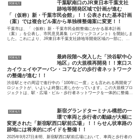
千葉駅南口のJR東日本千葉支社
関東地方
跡地等開発区域で計画が進む
「（仮称）新・千葉市民会館」！！公表された基本計画
（案）では複合ビル案から単独棟整備案に変更！！
千葉市は、「（仮称）新・千葉市民会館整備にかかる基本計画
（案）」を公表し、市民意見募集（パブリックコメント）を開始しま
した。これにより、JR東日本千葉支社跡地等開発区域の一部に、新
たな市民会館を単独棟として整備する方針が正式に明らかとなり...
最終段階へ突入した「渋谷駅中心
関東地方
地区」の大規模再開発！！東口ス
カイウェイやアーバン・コアなどの歩行者ネットワーク
の整備が進む！！
渋谷駅とその周辺で進行中の「100年に一度」とも言われる再開発プ
ロジェクトが、いよいよ終盤に差しかかっています。この大規模プロ
ジェクトは、駅・広場・ビル・歩行者ネットワークを一体的に整備す
ることで、従来の複雑でわかりにくかった駅構造や高低...
新宿グランドターミナル構想の一
関東地方
環で車両と歩行者の動線が大幅に
変更された「新宿駅西口駅前広場」！！らせん状車路の
跡地には将来的にボイドを整備！！
2025年9月27日未明、新宿駅西口駅前広場において、車両と歩行者の