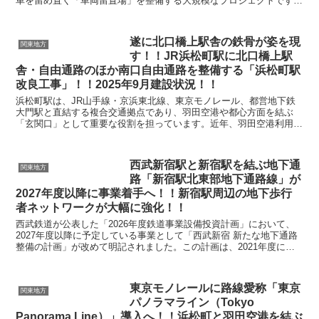
車を留め置く「車両留置場」を整備する大規模なプロジェクトです。
現在、みなとみらい線内には自社の車両留置施設が存在せ...
遂に北口橋上駅舎の鉄骨が姿を現
関東地方
す！！JR浜松町駅に北口橋上駅
舎・自由通路のほか南口自由通路を整備する「浜松町駅
改良工事」！！2025年9月建設状況！！
浜松町駅は、JR山手線・京浜東北線、東京モノレール、都営地下鉄
大門駅と直結する複合交通拠点であり、羽田空港や都心方面を結ぶ
「玄関口」として重要な役割を担っています。近年、羽田空港利用者
の増加や周辺再開発の進展に伴い、駅利用者数は年々増加し...
西武新宿駅と新宿駅を結ぶ地下通
関東地方
路「新宿駅北東部地下通路線」が
2027年度以降に事業着手へ！！新宿駅周辺の地下歩行
者ネットワークが大幅に強化！！
西武鉄道が公表した「2026年度鉄道事業設備投資計画」において、
2027年度以降に予定している事業として「西武新宿 新たな地下通路
整備の計画」が改めて明記されました。この計画は、2021年度に都
市計画決定された「新宿駅北東部地下通路線」を...
東京モノレールに路線愛称「東京
関東地方
パノラマライン（Tokyo
Panorama Line）」導入へ！！浜松町と羽田空港を結ぶ