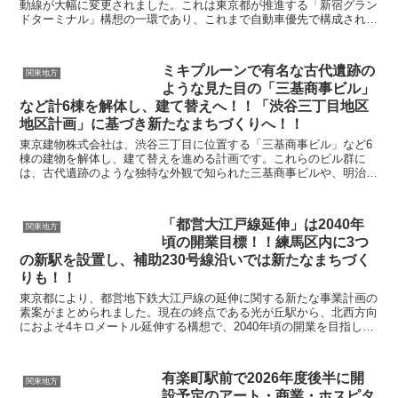
動線が大幅に変更されました。これは東京都が推進する「新宿グラン
ドターミナル」構想の一環であり、これまで自動車優先で構成されて
きた西口駅前広場を、人中心の空間へと転換する取...
ミキプルーンで有名な古代遺跡の
関東地方
ような見た目の「三基商事ビル」
など計6棟を解体し、建て替えへ！！「渋谷三丁目地区
地区計画」に基づき新たなまちづくりへ！！
東京建物株式会社は、渋谷三丁目に位置する「三基商事ビル」など6
棟の建物を解体し、建て替えを進める計画です。これらのビル群に
は、古代遺跡のような独特な外観で知られた三基商事ビルや、明治通
り沿いに立地する雑居ビルが含まれています。今回の解体工...
「都営大江戸線延伸」は2040年
関東地方
頃の開業目標！！練馬区内に3つ
の新駅を設置し、補助230号線沿いでは新たなまちづく
りも！！
東京都により、都営地下鉄大江戸線の延伸に関する新たな事業計画の
素案がまとめられました。現在の終点である光が丘駅から、北西方向
におよそ4キロメートル延伸する構想で、2040年頃の開業を目指しま
す。 計画では、練馬区内に3つの新駅を設置...
有楽町駅前で2026年度後半に開
関東地方
設予定のアート・商業・ホスピタ