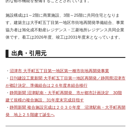
的な都市機能を整備することとされています。
施設構成は1～2階に商業施設、3階～25階に共同住宅となりま
す。建築主は大手町五丁目第一地区市街地再開発準備組合、事業
協力者は旭化成不動産レジデンス・三菱地所レジデンス共同企業
体です。着工は2026年度、竣工は2031年度末となっています。
出典・引用元
・
沼津市 大手町五丁目第一地区第一種市街地再開発事業
・
日刊建設工業新聞 大手町五丁目第一地区再開発／静岡県沼津市
が都計決定、準備組合は２６年度本組合移行
・
静岡新聞 沼津駅南・大手町再開発、市が都市計画決定 30階
建て規模の複合施設、31年度末完成目指す
・
静岡新聞 複合施設完成は２０３０年度 沼津駅南・大手町再開
発 地上２５階建て誕生へ