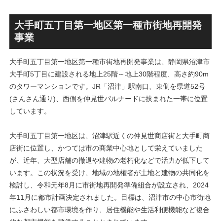
ス」！！2,500戸超の巨大マ
画」！！妹島和世氏率いる
ンション街で「プロムナード
SANAA設計で神宮前交差点に
八番街」の建設が進む！！
新たな商業施設誕生へ！！
大手町五丁目第一地区第一種市街地再開発
事業
大手町五丁目第一地区第一種市街地再開発事業は、静岡県沼津市
大手町5丁目に建設される地上25階～地上30階程度、高さ約90m
のタワーマンションです。JR「沼津」駅南口、東側を県道52号
(さんさん通り)、西側を仲見世パルナードに挟まれた一帯に位置
しています。
大手町五丁目第一地区は、沼津駅近くの仲見世商店街と大手町商
店街に位置し、かつては市の商業中心地として栄えていました
が、近年、大型店舗の撤退や建物の老朽化などで活力が低下して
います。この状況を受け、地域の地権者が土地と建物の共同化を
検討し、令和元年8月に市街地再開発準備組合が設立され、2024
年11月に都市計画決定されました。目標は、沼津市の中心市街地
にふさわしい都市環境を作り、居住機能や生活利便機能など複合