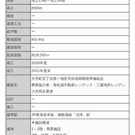
階数
地上25階～地上30階
高さ
約90m
構造
ー
基礎工法
ー
総戸数
ー
敷地面積
約0.4ha
建築面積
ー
延床面積
約28,500㎡
着工
2026年度
竣工
2031年度末
大手町五丁目第一地区市街地再開発準備組合
建築主
事業協力者：旭化成不動産レジデンス・三菱地所レジデン
ス共同企業体
設計
ー
施工
ー
最寄駅
JR東海道本線、御殿場線「沼津」駅
▼施設構成
備考
1～2階：商業施設