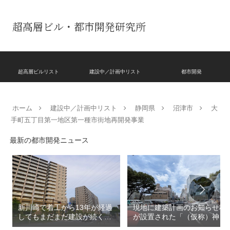
超高層ビル・都市開発研究所
超高層ビルリスト
建設中／計画中リスト
都市開発
ホーム
建設中／計画中リスト
静岡県
沼津市
大
手町五丁目第一地区第一種市街地再開発事業
最新の都市開発ニュース
新川崎で着工から13年が経過
現地に建築計画のお知らせ板
してもまだまだ建設が続く
が設置された「（仮称）神宮
「クレストプライムレジデン
前六丁目八角館建替計