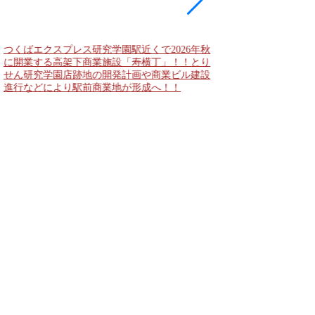
つくばエクスプレス研究学園駅近くで2026年秋
海老名駅間地区のViNA
に開業する高架下商業施設「寿横丁」！！とり
デンズ）で建設中の「
せん研究学園店跡地の開発計画や商業ビル建設
と「（仮称）ホテル温浴
進行などにより駅前商業地が形成へ！！
状況！！天然温泉のほ
複合施設の建設が進む