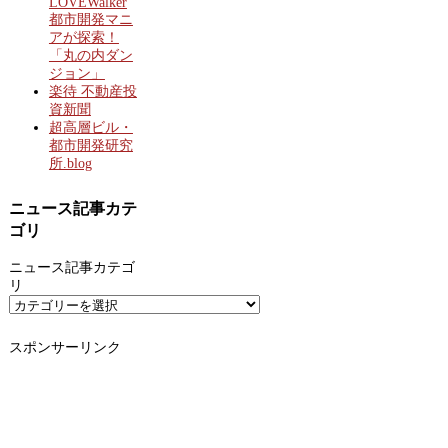
LOVEWalker
都市開発マニ
アが探索！
「丸の内ダン
ジョン」
楽待 不動産投
資新聞
超高層ビル・
都市開発研究
所.blog
ニュース記事カテ
ゴリ
ニュース記事カテゴ
リ
スポンサーリンク