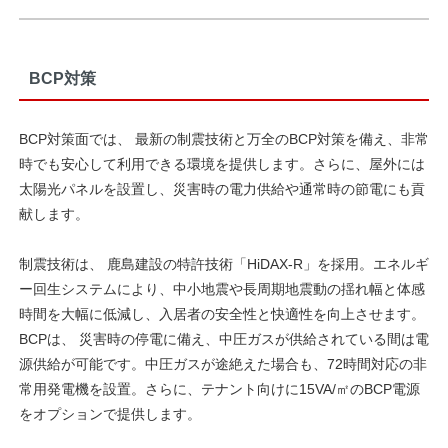
BCP対策
BCP対策面では、 最新の制震技術と万全のBCP対策を備え、非常
時でも安心して利用できる環境を提供します。さらに、屋外には
太陽光パネルを設置し、災害時の電力供給や通常時の節電にも貢
献します。
制震技術は、 鹿島建設の特許技術「HiDAX-R」を採用。エネルギ
ー回生システムにより、中小地震や長周期地震動の揺れ幅と体感
時間を大幅に低減し、入居者の安全性と快適性を向上させます。
BCPは、 災害時の停電に備え、中圧ガスが供給されている間は電
源供給が可能です。中圧ガスが途絶えた場合も、72時間対応の非
常用発電機を設置。さらに、テナント向けに15VA/㎡のBCP電源
をオプションで提供します。