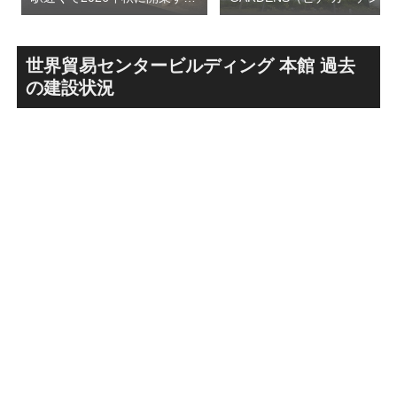
高架下商業施設「寿横
ズ）で建設中の「（仮称）フ
丁」！！とりせん研究学園店
ァミリー棟」と「（仮称）ホ
跡地の開発計画や商業ビル建
テル温浴棟」2026年夏時点建
設進行などにより駅前商業地
設状況！！天然温泉のほか子
世界貿易センタービルディング 本館 過去
が形成へ！！
育て・ペット関連の複合施設
の建設状況
の建設が進む！！