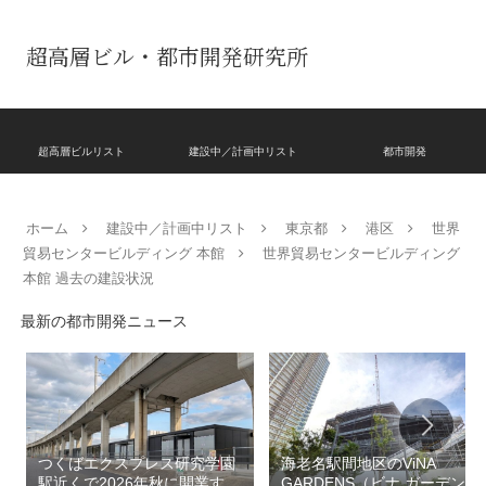
超高層ビル・都市開発研究所
超高層ビルリスト
建設中／計画中リスト
都市開発
ホーム
建設中／計画中リスト
東京都
港区
世界
貿易センタービルディング 本館
世界貿易センタービルディング
本館 過去の建設状況
最新の都市開発ニュース
つくばエクスプレス研究学園
海老名駅間地区のViNA
駅近くで2026年秋に開業する
GARDENS（ビナ ガーデン