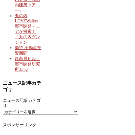
内建築ツア
ー」
丸の内
LOVEWalker
都市開発マニ
アが探索！
「丸の内ダン
ジョン」
楽待 不動産投
資新聞
超高層ビル・
都市開発研究
所.blog
ニュース記事カテ
ゴリ
ニュース記事カテゴ
リ
スポンサーリンク