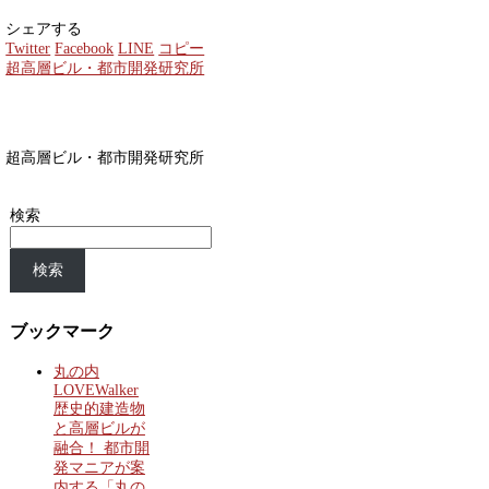
シェアする
Twitter
Facebook
LINE
コピー
超高層ビル・都市開発研究所
超高層ビル・都市開発研究所
検索
検索
ブックマーク
丸の内
LOVEWalker
歴史的建造物
と高層ビルが
融合！ 都市開
発マニアが案
内する「丸の