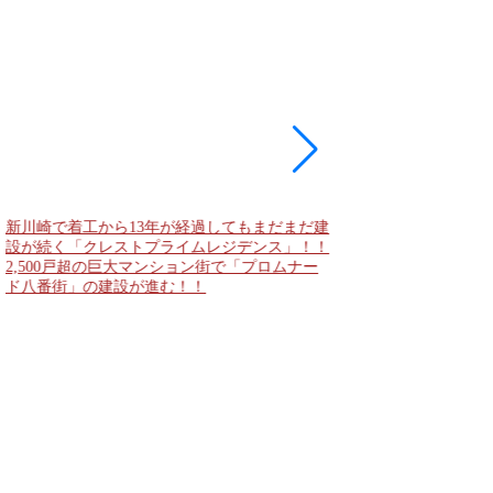
新川崎で着工から13年が経過してもまだまだ建
現地に建築計画のお知
設が続く「クレストプライムレジデンス」！！
「（仮称）神宮前六丁
2,500戸超の巨大マンション街で「プロムナー
妹島和世氏率いるSA
ド八番街」の建設が進む！！
に新たな商業施設誕生