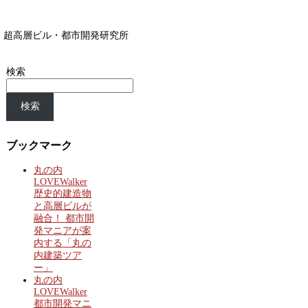
超高層ビル・都市開発研究所
検索
検索
ブックマーク
丸の内
LOVEWalker
歴史的建造物
と高層ビルが
融合！ 都市開
発マニアが案
内する「丸の
内建築ツア
ー」
丸の内
LOVEWalker
都市開発マニ