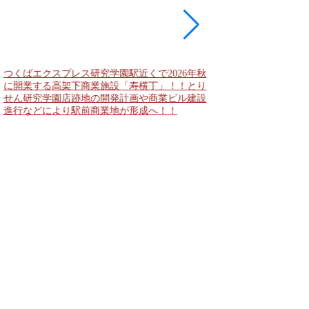
つくばエクスプレス研究学園駅近くで2026年秋
海老名駅間地区のViNA
に開業する高架下商業施設「寿横丁」！！とり
デンズ）で建設中の「
せん研究学園店跡地の開発計画や商業ビル建設
と「（仮称）ホテル温浴
進行などにより駅前商業地が形成へ！！
状況！！天然温泉のほ
複合施設の建設が進む