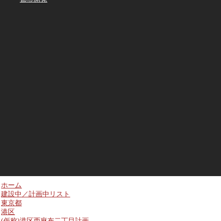
ホーム
建設中／計画中リスト
東京都
港区
(仮称)港区西麻布二丁目計画