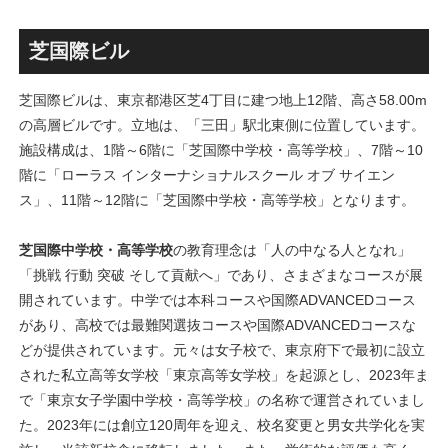
古民家＋2棟の木造商業施設
目指しデザインイメージを公
による新たな駅前拠点が2026
表！！
年秋誕生へ！！
芝国際ビル
芝国際ビルは、東京都港区芝4丁目に建つ地上12階、高さ58.00m
の高層ビルです。立地は、「三田」駅北東側に位置しています。
施設構成は、1階～6階に「芝国際中学校・高等学校」、7階～10
階に「ローラス インターナショナルスクール オブ サイエン
ス」、11階～12階に「芝国際中学校・高等学校」となります。
芝国際中学校・高等学校
の教育理念は「人の中なる人となれ」
「挑戦 行動 突破 そして貢献へ」であり、さまざまなコースが展
開されています。中学では本科コースや国際ADVANCEDコース
があり、高校では最難関選抜コースや国際ADVANCEDコースな
どが提供されています。元々は女子校で、東京府下で最初に設立
された私立高等女学校「東京高等女学校」を起源とし、2023年ま
で「東京女子学園中学校・高等学校」の名称で運営されていまし
た。2023年には創立120周年を迎え、校名変更と男女共学化を実