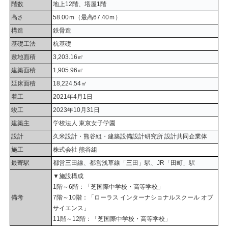
階数
地上12階、塔屋1階
高さ
58.00ｍ（最高67.40ｍ）
構造
鉄骨造
基礎工法
杭基礎
敷地面積
3,203.16㎡
建築面積
1,905.96㎡
延床面積
18,224.54㎡
着工
2021年4月1日
竣工
2023年10月31日
建築主
学校法人 東京女子学園
設計
久米設計・熊谷組・建築設備設計研究所 設計共同企業体
施工
株式会社 熊谷組
最寄駅
都営三田線、都営浅草線「三田」駅、JR「田町」駅
▼施設構成
1階～6階：「芝国際中学校・高等学校」
備考
7階～10階：「ローラス インターナショナルスクール オブ
サイエンス」
11階～12階：「芝国際中学校・高等学校」