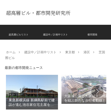
超高層ビル・都市開発研究所
超高層ビルリスト
建設中／計画中リスト
都市開発
ホーム
建設中／計画中リスト
東京都
港区
芝国
際ビル
最新の都市開発ニュース
大阪城公園と大阪城東部地区
東急新横浜線 新綱島駅前で建
を結ぶ新たな歩行者動線とな
設が進む池谷家住宅主屋を活
る「大阪城公園接続デッ
用した「新綱島MICCA」！！
キ」！！2028年春頃の開通を