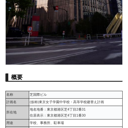
概要
名称
芝国際ビル
計画名
(仮称)東京女子学園中学校・高等学校建替え計画
地名地番：東京都港区芝4丁目2番31
所在地
住居表示：東京都港区芝4丁目1番30
用途
学校、事務所、駐車場