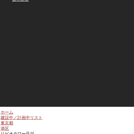
ホーム
建設中／計画中リスト
東京都
港区
リビオタワー品川