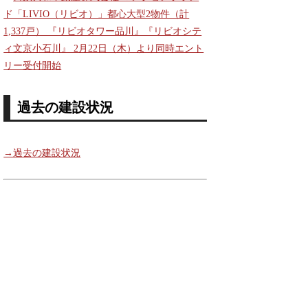
ド「LIVIO（リビオ）」都心大型2物件（計
1,337戸） 『リビオタワー品川』『リビオシテ
ィ文京小石川』 2月22日（木）より同時エント
リー受付開始
過去の建設状況
→過去の建設状況