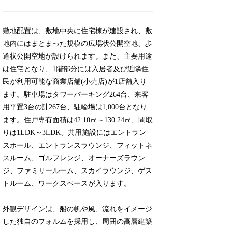
敷地配置は、敷地中央に住宅棟が建設され、敷
地内にはまとまった規模の広場状公開空地、歩
道状公開空地が設けられます。また、主要用途
は住宅となり、1階部分には入居者及び近隣住
民が利用可能な商業店舗(小売店)が1店舗入り
ます。駐車場はタワーパーキング264台、来客
用平置3台の計267台、駐輪場は1,000台となり
ます。住戸専有面積は42.10㎡～130.24㎡、間取
りは1LDK～3LDK、共用施設にはエントラン
スホール、エントランスラウンジ、フィットネ
スルーム、ゴルフレンジ、オーナーズラウン
ジ、ファミリールーム、スカイラウンジ、ゲス
トルーム、ワークスペースが入ります。
外観デザインは、船の帆や風、流れをイメージ
した独自のフォルムを採用し、周囲の高層建築