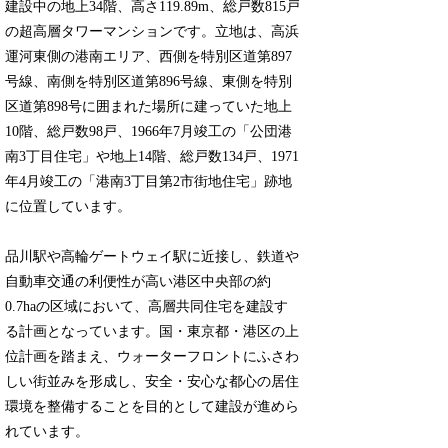
建設中の地上34階、高さ119.89m、総戸数815戸
の超高層タワーマンションです。立地は、高浜
運河東側の港南エリア、西側を特別区道第897
号線、南側を特別区道第896号線、東側を特別
区道第898号に囲まれた場所に建っていた地上
10階、総戸数98戸、1966年7月竣工の「公団港
南3丁目住宅」や地上14階、総戸数134戸、1971
年4月竣工の「港南3丁目第2市街地住宅」跡地
に位置しています。
品川駅や高輪ゲートウェイ駅に近接し、鉄道や
自動車交通の利便性が高い港区中央部の約
0.7haの区域において、高層共同住宅を建設す
る計画となっています。国・東京都・港区の上
位計画を踏まえ、ウォーターフロントにふさわ
しい街並みを形成し、安全・安心な都心の居住
環境を整備することを目的として建設が進めら
れています。