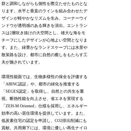
群と調和しながらも個性を際立たせたものとな
ります。水平と垂直のラインを組み合わせたデ
ザインが軽やかなリズムを生み、コーナーウイ
ンドウが透明感のある輝きを演出。エントラン
スは2層吹き抜けの大空間とし、雄大な海をモ
チーフにしたデザインが心地よい空間となりま
す。また、緑豊かなランドスケープには水景や
散策路を設け、都市に自然の癒しをもたらす工
夫が施されています。
環境性能面では、生物多様性の保全を評価する
「ABINC認証」や、都市の緑化を推進する
「SEGES認定」を取得し、自然との共生を重
視。断熱性能を向上させ、省エネを実現する
「ZEH-M Oriented」仕様を採用し、エネルギー
効率の高い居住環境を提供しています。また、
低炭素住宅の認定を申請し、CO2排出削減にも
貢献。共用廊下には、環境に優しい再生ナイロ