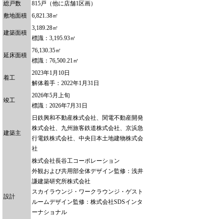
総戸数
815戸（他に店舗1区画）
敷地面積
6,821.38㎡
3,189.28㎡
建築面積
標識：3,195.93㎡
76,130.35㎡
延床面積
標識：76,500.21㎡
2023年1月10日
着工
解体着手：2022年1月31日
2026年5月上旬
竣工
標識：2026年7月31日
日鉄興和不動産株式会社、関電不動産開発
株式会社、九州旅客鉄道株式会社、京浜急
建築主
行電鉄株式会社、中央日本土地建物株式会
社
株式会社長谷工コーポレーション
外観および共用部全体デザイン監修：浅井
謙建築研究所株式会社
スカイラウンジ・ワークラウンジ・ゲスト
設計
ルームデザイン監修：株式会社SDSインタ
ーナショナル