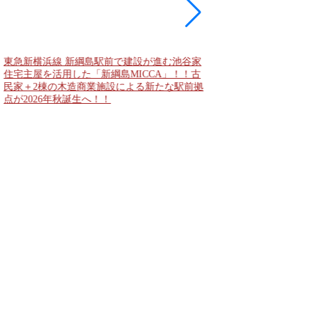
大阪城公園と大阪城東
者動線となる「大阪城
2028年春頃の開通を
公表！！
東急新横浜線 新綱島駅前で建設が進む池谷家
住宅主屋を活用した「新綱島MICCA」！！古
民家＋2棟の木造商業施設による新たな駅前拠
点が2026年秋誕生へ！！