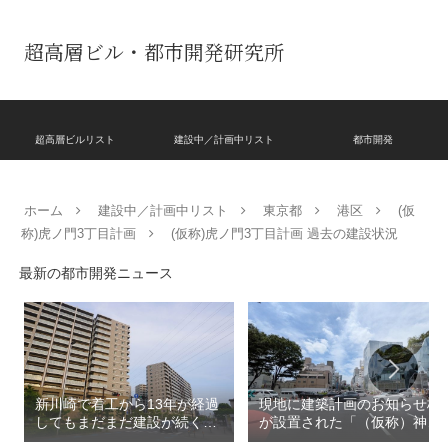
超高層ビル・都市開発研究所
超高層ビルリスト
建設中／計画中リスト
都市開発
ホーム
建設中／計画中リスト
東京都
港区
(仮
称)虎ノ門3丁目計画
(仮称)虎ノ門3丁目計画 過去の建設状況
最新の都市開発ニュース
新川崎で着工から13年が経過
現地に建築計画のお知らせ板
してもまだまだ建設が続く
が設置された「（仮称）神宮
「クレストプライムレジデン
前六丁目八角館建替計