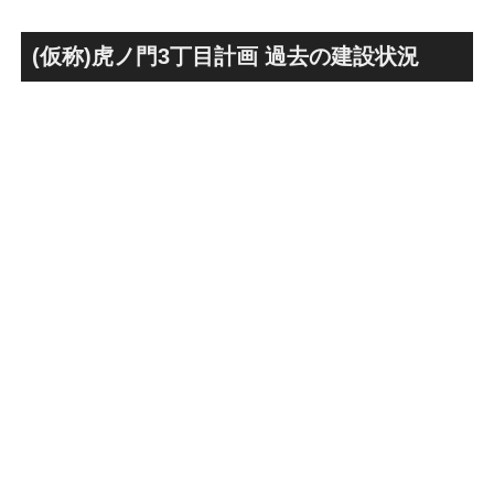
ス」！！2,500戸超の巨大マ
画」！！妹島和世氏率いる
ンション街で「プロムナード
SANAA設計で神宮前交差点に
八番街」の建設が進む！！
新たな商業施設誕生へ！！
(仮称)虎ノ門3丁目計画 過去の建設状況