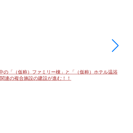
で建設中の「（仮称）ファミリー棟」と「（仮称）ホテル温浴
ト関連の複合施設の建設が進む！！