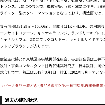
トランス、2階に公共公益、機械室等、3階～58階に住戸、P
ライスター型のタワーマンションとなっており、構造面では、
専有面積は31.29㎡～156.66㎡、間取りは1K～4LDK、
ーンサイドコテージ、キャナルラウンジ、ランドリー&プレイ
キャナルカフェ、2階にブックコリドー、キャナルサイドテラス
フトップラウンジが入ります。
建築主は勝どき東地区市街地再開発組合、参加組合員は三井不
設計・事業コンサルタントは現代建築研究所・日本設計共同企
式会社です。着工は2019年3月1日、竣工は2023年8月下旬と
→パークタワー勝どき (勝どき東地区第一種市街地再開発事業
過去の建設状況