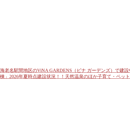
海老名駅間地区のViNA GARDENS（ビナ ガーデンズ）
棟」2026年夏時点建設状況！！天然温泉のほか子育て・ペッ