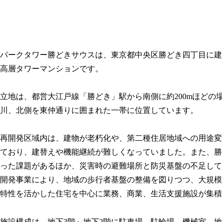
パークタワー勝どきサウスは、東京都中央区勝どき四丁目に建つ地上5
高層タワーマンションです。
立地は、都営大江戸線「勝どき」駅から南側に約200mほど
川、北側を東仲通りに囲まれた一帯に位置しています。
再開発区域内は、建物が老朽化や、第二種住居地域への用途変
ており、建替えや機能継続が難しくなっていました。また、勝
った課題があるほか、災害時の避難場所と防災基盤の不足して
開発事業により、地域の歩行者基盤の整備を図りつつ、大規模
特性を活かした住宅を中心に業務、商業、生活支援施設が集積
施設構成は、地下3階～地下2階に駐車場、駐輪場、機械室、地