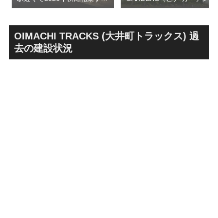
高架下商業施設「寿横
ズ）で建設中の「（仮称）フ
丁」！！とりせん研究学園店
ァミリー棟」と「（仮称）ホ
跡地の開発計画や商業ビル建
テル温浴棟」2026年夏時点建
設進行などにより駅前商業地
設状況！！天然温泉のほか子
OIMACHI TRACKS (大井町トラックス) 過
が形成へ！！
育て・ペット関連の複合施設
去の建設状況
の建設が進む！！