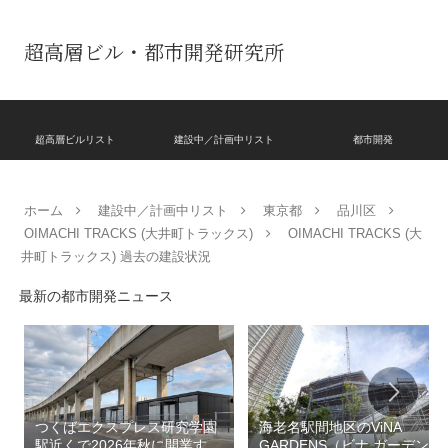
超高層ビル・都市開発研究所
超高層ビルリスト
建設中／計画中リスト
都市開発
ホーム
建設中／計画中リスト
東京都
品川区
OIMACHI TRACKS (大井町トラックス)
OIMACHI TRACKS (大
井町トラックス) 過去の建設状況
最新の都市開発ニュース
つくばエクスプレス研究学園
海老名駅間地区のViNA
駅近くで2026年秋に開業する
GARDENS（ビナ ガーデン