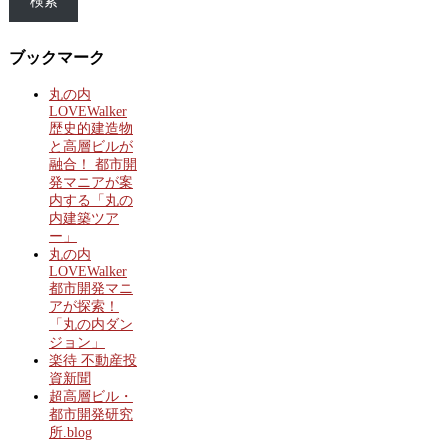
検索
ブックマーク
丸の内
LOVEWalker
歴史的建造物
と高層ビルが
融合！ 都市開
発マニアが案
内する「丸の
内建築ツア
ー」
丸の内
LOVEWalker
都市開発マニ
アが探索！
「丸の内ダン
ジョン」
楽待 不動産投
資新聞
超高層ビル・
都市開発研究
所.blog