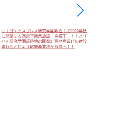
つくばエクスプレス研究学園駅近くで2026年秋
海老名駅間地区のViNA
に開業する高架下商業施設「寿横丁」！！とり
デンズ）で建設中の「
せん研究学園店跡地の開発計画や商業ビル建設
と「（仮称）ホテル温浴
進行などにより駅前商業地が形成へ！！
状況！！天然温泉のほ
複合施設の建設が進む