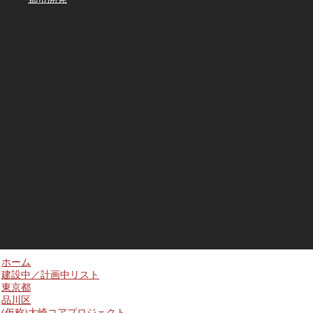
ホーム
建設中／計画中リスト
東京都
品川区
(仮称)大崎コアプロジェクト