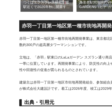
のひとつ
つくばエクスプレス研究学園
海老名駅間地区のViN
ン海老名
駅近くで2026年秋に開業する
GARDENS（ビナ 
26年5月
高架下商業施設「寿横
ズ）で建設中の「（
建て替えに
丁」！！とりせん研究学園店
ァミリー棟」と「（
！！
跡地の開発計画や商業ビル建
テル温浴棟」2026
設進行などにより駅前商業地
設状況！！天然温泉
赤羽一丁目第一地区第一種市街地再開発
が形成へ！！
育て・ペット関連の
の建設が進む！！
赤羽一丁目第一地区第一種市街地再開発事業は、東京都北区赤
数約300戸の超高層タワーマンションです。
立地は、「赤羽」駅東口のLaLaガーデン スズラン通り
一帯に位置しています。再開発事業により、防災性の向上
性や回遊性の促進が図られるものとされています。
建築主は赤羽一丁目第一地区市街地再開発組合、参加組合
が株式会社大建設計です。着工は2026年度、竣工は2029
出典・引用元