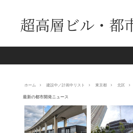
超高層ビル・都
ホーム
建設中／計画中リスト
東京都
北区
最新の都市開発ニュース