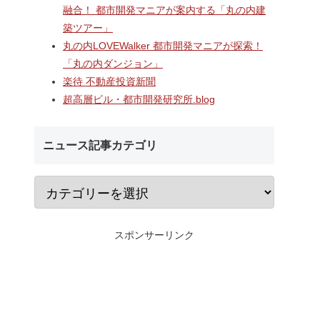
ターミナ
2階中央改札口やホームドア
村岡・深沢地区エリ
融合！ 都市開発マニアが案内する「丸の内建
「大黒町
が本格供用開始された「相鉄
するショッピングセ
築ツアー」
開発事
線海老名駅改良工事」！！駅
「MCUD・HASEKO R
ナルを核
機能強化で神奈川県央の交通
倉梶原」！！2026年
丸の内LOVEWalker 都市開発マニアが探索！
・オフィ
拠点が進化！！
にカインズ、9月1
「丸の内ダンジョン」
通・都市
が開業へ！！
楽待 不動産投資新聞
超高層ビル・都市開発研究所.blog
ニュース記事カテゴリ
スポンサーリンク