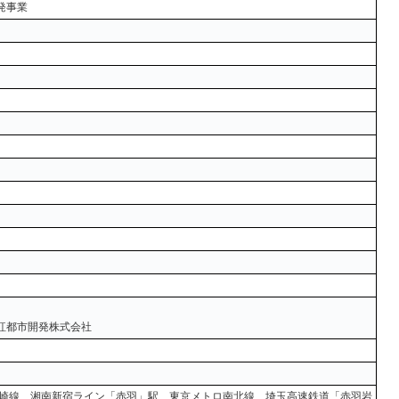
発事業
紅都市開発株式会社
高崎線、湘南新宿ライン「赤羽」駅、東京メトロ南北線、埼玉高速鉄道「赤羽岩