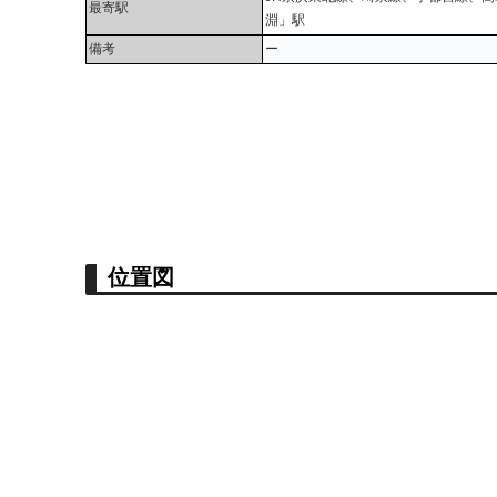
最寄駅
淵」駅
備考
ー
位置図