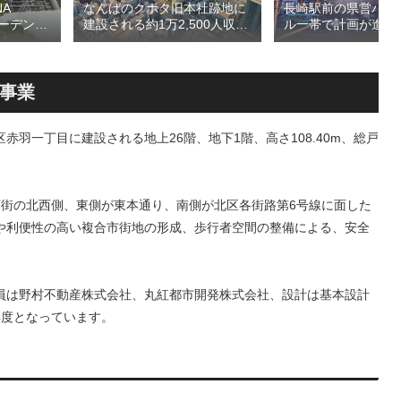
A
長崎駅前の県営バス
なんばのクボタ旧本社跡地に
ガーデン
ル一帯で計画が進む
建設される約1万2,500人収容
仮称）フ
地区第一種市街地再
の多目的アリーナ「（仮称）
仮称）ホ
業」！！バスターミ
Kubota LaLa arena」！！街
年夏時点建
としたホテル・商業
区名称は「Kubota field（クボ
のほか子
スを備える新たな交
タフィールド）」に決定！！
事業
複合施設
拠点を形成へ！！
羽一丁目に建設される地上26階、地下1階、高さ108.40m、総戸
商店街の北西側、東側が東本通り、南側が北区各街路第6号線に面した
や利便性の高い複合市街地の形成、歩行者空間の整備による、安全
員は野村不動産株式会社、丸紅都市開発株式会社、設計は基本設計
年度となっています。