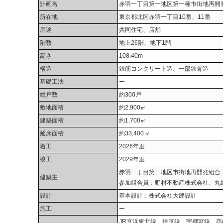
計画名
赤羽一丁目第一地区第一種市街地再開
所在地
東京都北区赤羽一丁目10番、11番
用途
共同住宅、店舗
階数
地上26階、地下1階
高さ
108.40m
構造
鉄筋コンクリート造、一部鉄骨造
基礎工法
ー
総戸数
約300戸
敷地面積
約2,900㎡
建築面積
約1,700㎡
延床面積
約33,400㎡
着工
2026年度
竣工
2029年度
赤羽一丁目第一地区市街地再開発組合
建築主
参加組合員：野村不動産株式会社、丸
設計
基本設計：株式会社大建設計
施工
ー
JR京浜東北線、埼京線、宇都宮線、