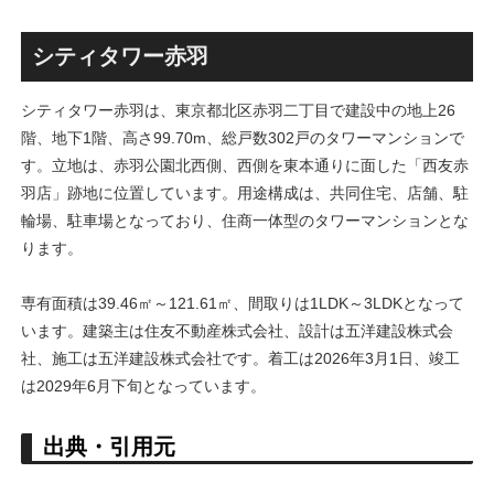
古民家＋2棟の木造商業施設
目指しデザインイメージを公
による新たな駅前拠点が2026
表！！
年秋誕生へ！！
シティタワー赤羽
シティタワー赤羽は、東京都北区赤羽二丁目で建設中の地上26
階、地下1階、高さ99.70m、総戸数302戸のタワーマンションで
す。立地は、赤羽公園北西側、西側を東本通りに面した「西友赤
羽店」跡地に位置しています。用途構成は、共同住宅、店舗、駐
輪場、駐車場となっており、住商一体型のタワーマンションとな
ります。
専有面積は39.46㎡～121.61㎡、間取りは1LDK～3LDKとなって
います。建築主は住友不動産株式会社、設計は五洋建設株式会
社、施工は五洋建設株式会社です。着工は2026年3月1日、竣工
は2029年6月下旬となっています。
出典・引用元