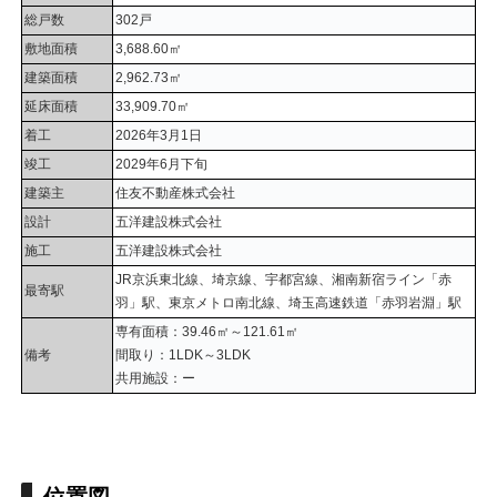
総戸数
302戸
敷地面積
3,688.60㎡
建築面積
2,962.73㎡
延床面積
33,909.70㎡
着工
2026年3月1日
竣工
2029年6月下旬
建築主
住友不動産株式会社
設計
五洋建設株式会社
施工
五洋建設株式会社
JR京浜東北線、埼京線、宇都宮線、湘南新宿ライン「赤
最寄駅
羽」駅、東京メトロ南北線、埼玉高速鉄道「赤羽岩淵」駅
専有面積：39.46㎡～121.61㎡
備考
間取り：1LDK～3LDK
共用施設：ー
位置図