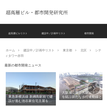
超高層ビル・都市開発研究所
超高層ビルリスト
建設中／計画中リスト
都市開発
ホーム
建設中／計画中リスト
東京都
北区
シテ
ィタワー赤羽
最新の都市開発ニュース
大阪城公園と大阪城東部地区
東急新横浜線 新綱島駅前で建
を結ぶ新たな歩行者動線とな
設が進む池谷家住宅主屋を活
る「大阪城公園接続デッ
用した「新綱島MICCA」！！
キ」！！2028年春頃の開通を