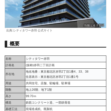
出典∶シティタワー赤羽 公式サイト
概要
名称
シティタワー赤羽
計画名
(仮称)赤羽二丁目計画
地名地番：東京都北区赤羽2丁目1番4、33、38
所在地
住居表示：東京都北区赤羽2丁目1番1号
用途
共同住宅、店舗、駐輪場、駐車場
階数
地上26階、地下1階
高さ
99.70ｍ
構造
鉄筋コンクリート造、一部鉄骨造
基礎工法
現場造成杭、既製杭