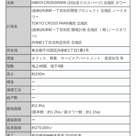
名称
HIBIYA CROSSPARK (日比谷クロスパーク) 北地区 タワー
(仮称)内幸町一丁目街区開発プロジェクト 北地区 ノースタ
ワー
TOKYO CROSS PARK構想 北地区
計画名
(仮称)内幸町一丁目街区 開発計画 北地区 Ⅰ期 (ノースタワ
ー)
内幸町1丁目北特定街区 北地区
所在地
東京都千代田区内幸町1丁目1番1号
用途
オフィス、商業、サービスアパートメント、賃貸住宅 等
階数
地上46階、地下4階
高さ
約230m
構造
ー
基礎工法
ー
総戸数
ー
約2.4ha
敷地面積
(新本館：約1.2ha／新タワー館：約1.1ha)
建築面積
ー
延床面積
約270,000㎡
着工
既存建築物解体着手∶2030年度