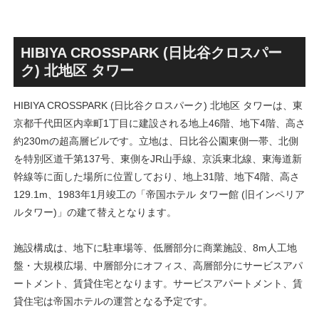
HIBIYA CROSSPARK (日比谷クロスパー
ク) 北地区 タワー
HIBIYA CROSSPARK (日比谷クロスパーク) 北地区 タワーは、東
京都千代田区内幸町1丁目に建設される地上46階、地下4階、高さ
約230mの超高層ビルです。立地は、日比谷公園東側一帯、北側
を特別区道千第137号、東側をJR山手線、京浜東北線、東海道新
幹線等に面した場所に位置しており、地上31階、地下4階、高さ
129.1m、1983年1月竣工の「帝国ホテル タワー館 (旧インペリア
ルタワー)」の建て替えとなります。
施設構成は、地下に駐車場等、低層部分に商業施設、8m人工地
盤・大規模広場、中層部分にオフィス、高層部分にサービスアパ
ートメント、賃貸住宅となります。サービスアパートメント、賃
貸住宅は帝国ホテルの運営となる予定です。