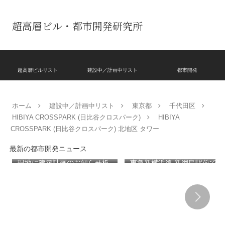
超高層ビル・都市開発研究所
超高層ビルリスト
建設中／計画中リスト
都市開発
ホーム
建設中／計画中リスト
東京都
千代田区
HIBIYA CROSSPARK (日比谷クロスパーク)
HIBIYA
CROSSPARK (日比谷クロスパーク) 北地区 タワー
最新の都市開発ニュース
現地に建築計画のお知らせ板
東急新横浜線 新綱島駅前で建
が設置された「（仮称）神宮
設が進む池谷家住宅主屋を活
前六丁目八角館建替計
用した「新綱島MICCA」！！
画」！！妹島和世氏率いる
古民家＋2棟の木造商業施設
SANAA設計で神宮前交差点に
による新たな駅前拠点が2026
新たな商業施設誕生へ！！
年秋誕生へ！！