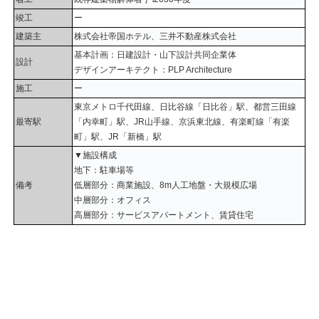
竣工
ー
建築主
株式会社帝国ホテル、三井不動産株式会社
基本計画：日建設計・山下設計共同企業体
設計
デザインアーキテクト：PLP Architecture
施工
ー
東京メトロ千代田線、日比谷線「日比谷」駅、都営三田線
最寄駅
「内幸町」駅、JR山手線、京浜東北線、有楽町線「有楽
町」駅、JR「新橋」駅
▼施設構成
地下：駐車場等
備考
低層部分：商業施設、8m人工地盤・大規模広場
中層部分：オフィス
高層部分：サービスアパートメント、賃貸住宅