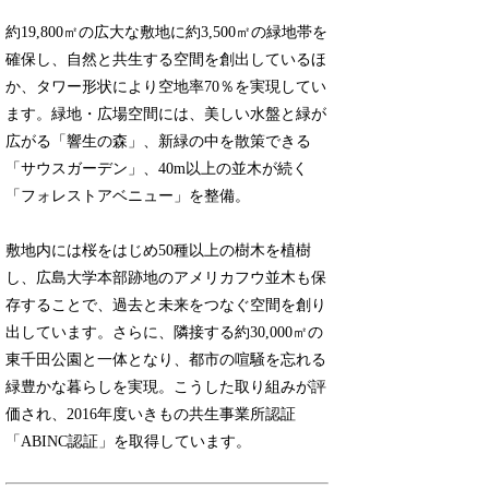
約19,800㎡の広大な敷地に約3,500㎡の緑地帯を
確保し、自然と共生する空間を創出しているほ
か、タワー形状により空地率70％を実現してい
ます。緑地・広場空間には、美しい水盤と緑が
広がる「響生の森」、新緑の中を散策できる
「サウスガーデン」、40m以上の並木が続く
「フォレストアベニュー」を整備。
敷地内には桜をはじめ50種以上の樹木を植樹
し、広島大学本部跡地のアメリカフウ並木も保
存することで、過去と未来をつなぐ空間を創り
出しています。さらに、隣接する約30,000㎡の
東千田公園と一体となり、都市の喧騒を忘れる
緑豊かな暮らしを実現。こうした取り組みが評
価され、2016年度いきもの共生事業所認証
「ABINC認証」を取得しています。