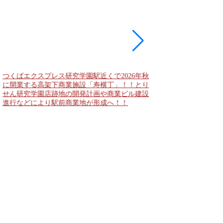
つくばエクスプレス研究学園駅近くで2026年秋
海老名駅間地区のViNA
に開業する高架下商業施設「寿横丁」！！とり
デンズ）で建設中の「
せん研究学園店跡地の開発計画や商業ビル建設
と「（仮称）ホテル温浴
進行などにより駅前商業地が形成へ！！
状況！！天然温泉のほ
複合施設の建設が進む