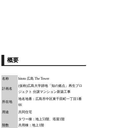
概要
名称
hitoto 広島 The Tower
(仮称)広島大学跡地「知の拠点」再生プロ
計画名
ジェクト 分譲マンション新築工事
地名地番：広島市中区東千田町一丁目1番
所在地
66
用途
共同住宅
タワー棟：地上53階、塔屋1階
階数
共用棟：地上1階