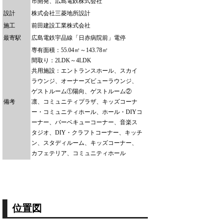
市開発、広島電鉄株式会社
設計
株式会社三菱地所設計
施工
前田建設工業株式会社
最寄駅
広島電鉄宇品線「日赤病院前」電停
専有面積：55.04㎡～143.78㎡
間取り：2LDK～4LDK
共用施設：エントランスホール、スカイ
ラウンジ、オーナーズビューラウンジ、
ゲストルーム①陽向、ゲストルーム②
備考
凛、コミュニティプラザ、キッズコーナ
ー・コミュニティホール、ホール・DIYコ
ーナー、バーベキューコーナー、音楽ス
タジオ、DIY・クラフトコーナー、キッチ
ン、スタディルーム、キッズコーナー、
カフェテリア、コミュニティホール
位置図