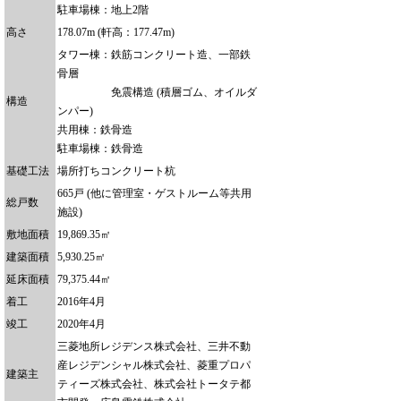
駐車場棟：地上2階
高さ
178.07m (軒高：177.47m)
タワー棟：鉄筋コンクリート造、一部鉄
骨層
免震構造 (積層ゴム、オイルダ
構造
ンパー)
共用棟：鉄骨造
駐車場棟：鉄骨造
基礎工法
場所打ちコンクリート杭
665戸 (他に管理室・ゲストルーム等共用
総戸数
施設)
敷地面積
19,869.35㎡
建築面積
5,930.25㎡
延床面積
79,375.44㎡
着工
2016年4月
竣工
2020年4月
三菱地所レジデンス株式会社、三井不動
産レジデンシャル株式会社、菱重プロパ
建築主
ティーズ株式会社、株式会社トータテ都