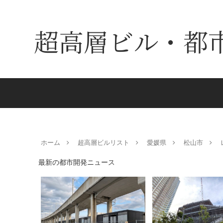
超高層ビル・都
ホーム
超高層ビルリスト
愛媛県
松山市
最新の都市開発ニュース