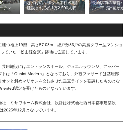
A
長崎駅前の県営バス
なんばのクボタ旧本社跡地に
ガーデン
ル一帯で計画が進む
建設される約1万2,500人収容
仮称）フ
地区第一種市街地再
の多目的アリーナ「（仮称）
仮称）ホ
業」！！バスターミ
Kubota LaLa arena」！！街
年夏時点建
としたホテル・商業
区名称は「Kubota field（クボ
のほか子
スを備える新たな交
タフィールド）」に決定！！
複合施設
拠点を形成へ！！
つ地上19階、高さ57.03m、総戸数86戸の高層タワー型マンショ
建っていた「松山綜合寮」跡地に位置しています。
～3LDK、共用施設にはエントランスホール、ジュエルラウンジ、アッパー
「Quaint Modern」となっており、外観ファサードは基壇部
リオンと斜めマリオンを交錯させた垂直ラインを強調したものとな
riented認定を受けたものとなっています。
会社、ミサワホーム株式会社、設計は株式会社西日本都市建築設
は2025年12月となっています。