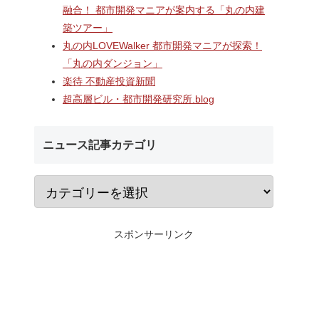
ターミナ
2階中央改札口やホームドア
村岡・深沢地区エリ
融合！ 都市開発マニアが案内する「丸の内建
「大黒町
が本格供用開始された「相鉄
するショッピングセ
築ツアー」
開発事
線海老名駅改良工事」！！駅
「MCUD・HASEKO R
ナルを核
機能強化で神奈川県央の交通
倉梶原」！！2026年
丸の内LOVEWalker 都市開発マニアが探索！
・オフィ
拠点が進化！！
にカインズ、9月1
「丸の内ダンジョン」
通・都市
が開業へ！！
楽待 不動産投資新聞
超高層ビル・都市開発研究所.blog
ニュース記事カテゴリ
スポンサーリンク