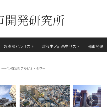
市開発研究所
超高層ビルリスト
建設中／計画中リスト
都市開発
レーベン御宝町アルビオ・タワー