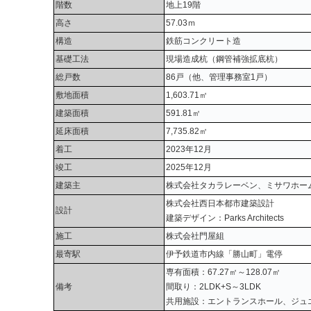
階数
地上19階
高さ
57.03ｍ
構造
鉄筋コンクリート造
基礎工法
現場造成杭（鋼管補強拡底杭）
総戸数
86戸（他、管理事務室1戸）
敷地面積
1,603.71㎡
建築面積
591.81㎡
延床面積
7,735.82㎡
着工
2023年12月
竣工
2025年12月
建築主
株式会社タカラレーベン、ミサワホー
株式会社西日本都市建築設計
設計
建築デザイン：Parks Architects
施工
株式会社門屋組
最寄駅
伊予鉄道市内線「勝山町」電停
専有面積：67.27㎡～128.07㎡
備考
間取り：2LDK+S～3LDK
共用施設：エントランスホール、ジュ