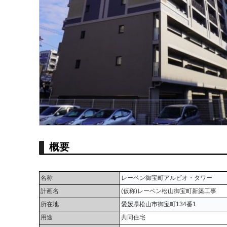
概要
名称
レーベン御宝町アルビオ・タワー
計画名
(仮称)レーベン松山御宝町新築工事
所在地
愛媛県松山市御宝町134番1
用途
共同住宅