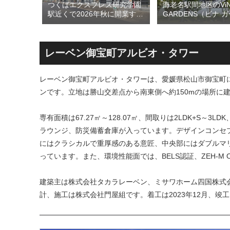
のひとつ
つくばエクスプレス研究学園
海老名駅間地区のViN
ン海老名
駅近くで2026年秋に開業する
GARDENS（ビナ 
26年5月
高架下商業施設「寿横
ズ）で建設中の「（
建て替えに
丁」！！とりせん研究学園店
ァミリー棟」と「（
！！
跡地の開発計画や商業ビル建
テル温浴棟」2026
設進行などにより駅前商業地
設状況！！天然温泉
レーベン御宝町アルビオ・タワー
が形成へ！！
育て・ペット関連の
の建設が進む！！
レーベン御宝町アルビオ・タワーは、愛媛県松山市御宝町に建
ンです。立地は勝山交差点から南東側へ約150mの場所に
専有面積は67.27㎡～128.07㎡、間取りは2LDK+S
ラウンジ、防災備蓄倉庫が入っています。デザインコンセプトは
にはクラシカルで重厚感のある意匠、中央部にはダブルマ
っています。また、環境性能面では、BELS認証、ZEH-M O
建築主は株式会社タカラレーベン、ミサワホーム四国株式
計、施工は株式会社門屋組です。着工は2023年12月、竣工