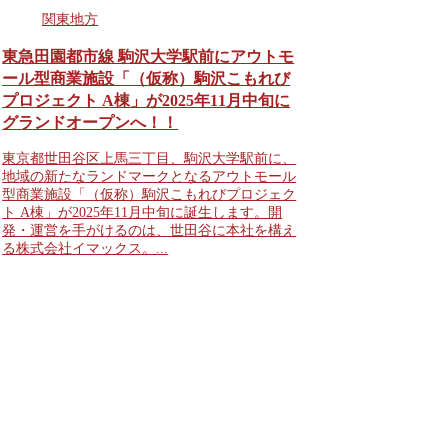
関東地方
東急田園都市線 駒沢大学駅前にアウトモ
ール型商業施設「（仮称）駒沢こもれび
プロジェクト A棟」が2025年11月中旬に
グランドオープンへ！！
東京都世田谷区上馬三丁目、駒沢大学駅前に、
地域の新たなランドマークとなるアウトモール
型商業施設「（仮称）駒沢こもれびプロジェク
ト A棟」が2025年11月中旬に誕生します。開
発・運営を手がけるのは、世田谷に本社を構え
る株式会社イマックス。...