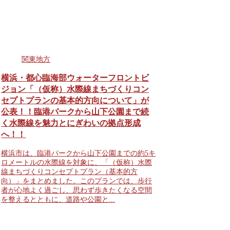
関東地方
横浜・都心臨海部ウォーターフロントビ
ジョン「（仮称）水際線まちづくりコン
セプトプランの基本的方向について」が
公表！！臨港パークから山下公園まで続
く水際線を魅力とにぎわいの拠点形成
へ！！
横浜市は、臨港パークから山下公園までの約5キ
ロメートルの水際線を対象に、「（仮称）水際
線まちづくりコンセプトプラン（基本的方
向）」をまとめました。このプランでは、歩行
者が心地よく過ごし、思わず歩きたくなる空間
を整えるとともに、道路や公園と...