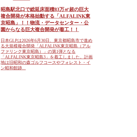
昭島駅北口で総延床面積83万㎡超の巨大
複合開発が本格始動する「ALFALINK東
京昭島」！！物流・データセンター・公
園からなる巨大複合開発が着工！！
日本GLPは2026年6月30日、東京都昭島市で進め
る大規模複合開発「ALFALINK東京昭島（アル
ファリンク東京昭島）」の第1弾となる
「ALFALINK東京昭島3」を着工しました。計画
地は旧昭和の森ゴルフコースやフォレスト・イ
ン昭和館跡...