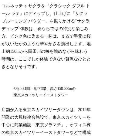
コルネッティ サクラを『クラシック ダブル ト
ール ラテ』にディップし、仕上げに「サクラ
ブルーミング パウダー」を振りかける“サクラ
ディップ”体験は、春ならではの特別な楽しみ
方。ピンク色に染まる一杯は、まるで手元に桜
が咲いたかのような華やかさを演出します。地
上約150mから隅田川の桜を眺めながら味わう
時間は、ここでしか体験できない贅沢なひとと
きとなりそうです。
*地上31階、地下3階、高さ158.090mの
東京スカイツリーイーストタワー
店舗が入る東京スカイツリータウンは、2012年
開業の大規模複合施設で、東京スカイツリーを
中心に商業施設「東京ソラマチ」、オフィス棟
の東京スカイツリーイーストタワーなどで構成