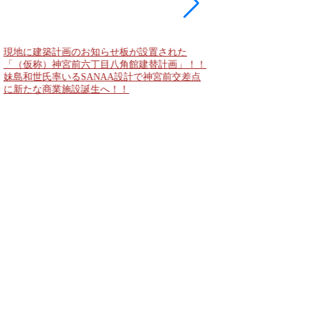
現地に建築計画のお知らせ板が設置された
東急新横浜線 新綱島
「（仮称）神宮前六丁目八角館建替計画」！！
住宅主屋を活用した「新
妹島和世氏率いるSANAA設計で神宮前交差点
民家＋2棟の木造商業
に新たな商業施設誕生へ！！
点が2026年秋誕生へ！