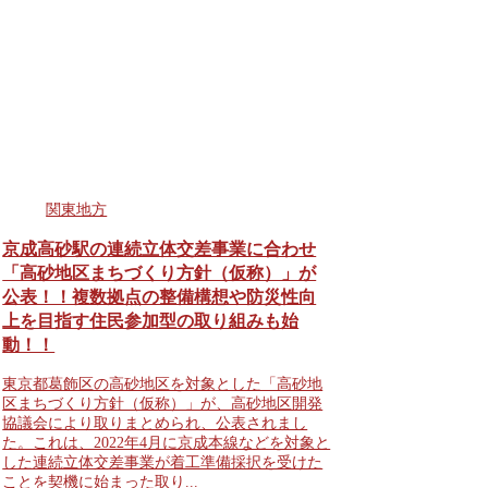
関東地方
京成高砂駅の連続立体交差事業に合わせ
「高砂地区まちづくり方針（仮称）」が
公表！！複数拠点の整備構想や防災性向
上を目指す住民参加型の取り組みも始
動！！
東京都葛飾区の高砂地区を対象とした「高砂地
区まちづくり方針（仮称）」が、高砂地区開発
協議会により取りまとめられ、公表されまし
た。これは、2022年4月に京成本線などを対象と
した連続立体交差事業が着工準備採択を受けた
ことを契機に始まった取り...