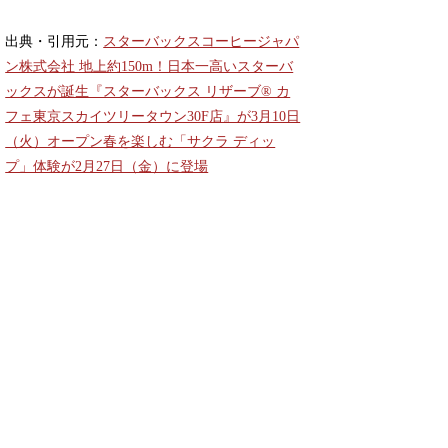
出典・引用元：
スターバックスコーヒージャパ
ン株式会社 地上約150m！日本一高いスターバ
ックスが誕生『スターバックス リザーブ® カ
フェ東京スカイツリータウン30F店』が3月10日
（火）オープン春を楽しむ「サクラ ディッ
プ」体験が2月27日（金）に登場