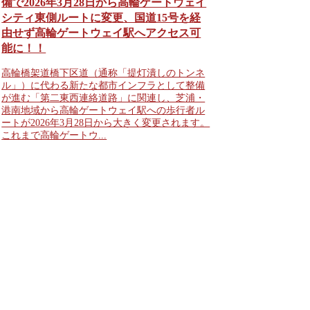
備で2026年3月28日から高輪ゲートウェイ
シティ東側ルートに変更、国道15号を経
由せず高輪ゲートウェイ駅へアクセス可
能に！！
高輪橋架道橋下区道（通称「提灯潰しのトンネ
ル」）に代わる新たな都市インフラとして整備
が進む「第二東西連絡道路」に関連し、芝浦・
港南地域から高輪ゲートウェイ駅への歩行者ル
ートが2026年3月28日から大きく変更されます。
これまで高輪ゲートウ...