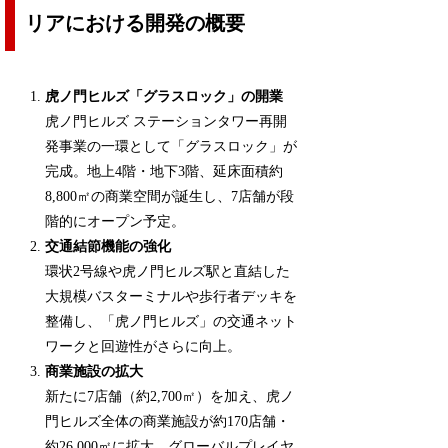
リアにおける開発の概要
虎ノ門ヒルズ「グラスロック」の開業
虎ノ門ヒルズ ステーションタワー再開
発事業の一環として「グラスロック」が
完成。地上4階・地下3階、延床面積約
8,800㎡の商業空間が誕生し、7店舗が段
階的にオープン予定。
交通結節機能の強化
環状2号線や虎ノ門ヒルズ駅と直結した
大規模バスターミナルや歩行者デッキを
整備し、「虎ノ門ヒルズ」の交通ネット
ワークと回遊性がさらに向上。
商業施設の拡大
新たに7店舗（約2,700㎡）を加え、虎ノ
門ヒルズ全体の商業施設が約170店舗・
約26,000㎡に拡大。グローバルプレイヤ