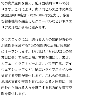
での商業空間を備え、延床面積約8,800㎡を誇
ります。これにより、虎ノ門ヒルズ全体の商業
施設は約170店舗・約26,000㎡に拡大し、多彩
な都市機能を融合したグローバルなビジネスエ
リアの形成がさらに進みます。
グラスロックには、訪れる人々の知的好奇心や
創造性を刺激する7つの個性的な店舗が段階的
にオープンします。1月31日と4月9日の2つの開
業日に分けて順次店舗が営業を開始し、書店、
カフェ、クラフトビール店、バラ専門店、アイ
ウェアショップなど、幅広いライフスタイルを
提案する空間が誕生します。これらの店舗は、
地域の文化や交流を育む場となると同時に、国
内外から訪れる人々を魅了する魅力的な都市空
間を提供します。