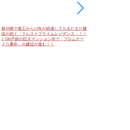
新川崎で着工から13年が経過してもまだまだ建
現地に建築計画のお知
設が続く「クレストプライムレジデンス」！！
「（仮称）神宮前六丁
2,500戸超の巨大マンション街で「プロムナー
妹島和世氏率いるSA
ド八番街」の建設が進む！！
に新たな商業施設誕生