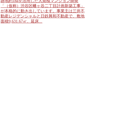
跡地約1haを活用した大規模マンション開発
「（仮称）渋谷区幡ヶ谷二丁目計画新築工事」
が本格的に動き出しています。事業主は三井不
動産レジデンシャルと日鉄興和不動産で、敷地
面積9,631.67㎡、延床...