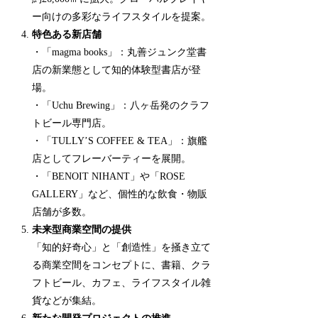
ー向けの多彩なライフスタイルを提案。
特色ある新店舗
・「magma books」：丸善ジュンク堂書
店の新業態として知的体験型書店が登
場。
・「Uchu Brewing」：八ヶ岳発のクラフ
トビール専門店。
・「TULLY’S COFFEE & TEA」：旗艦
店としてフレーバーティーを展開。
・「BENOIT NIHANT」や「ROSE
GALLERY」など、個性的な飲食・物販
店舗が多数。
未来型商業空間の提供
「知的好奇心」と「創造性」を掻き立て
る商業空間をコンセプトに、書籍、クラ
フトビール、カフェ、ライフスタイル雑
貨などが集結。