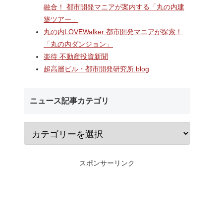
ターミナ
2階中央改札口やホームドア
村岡・深沢地区エリ
融合！ 都市開発マニアが案内する「丸の内建
「大黒町
が本格供用開始された「相鉄
するショッピングセ
築ツアー」
開発事
線海老名駅改良工事」！！駅
「MCUD・HASEKO R
ナルを核
機能強化で神奈川県央の交通
倉梶原」！！2026年
丸の内LOVEWalker 都市開発マニアが探索！
・オフィ
拠点が進化！！
にカインズ、9月1
「丸の内ダンジョン」
通・都市
が開業へ！！
楽待 不動産投資新聞
超高層ビル・都市開発研究所.blog
ニュース記事カテゴリ
スポンサーリンク