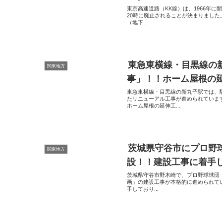
東京高速道路（KK線）は、1966年に
20時に廃止されることが決まりまし
（地下...
東急東横線・目黒線の
関東地方
事」！！ホーム屋根の
東急東横線・目黒線の新丸子駅では、
たリニューアル工事が進められていま
ホーム屋根の延伸工...
茨城県守谷市にプロ野
関東地方
設！！建設工事に着手
茨城県守谷市野木崎で、プロ野球球団
画」の建設工事が本格的に進められていま
手しており...