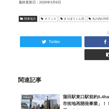
最終更新日：2026年3月6日
関東地方
オフィス
きりぼうくん😊
丸の内LOVE
Twitter
関連記事
蒲田駅東口駅前約0.4
関東地方
市街地再開発事業」！