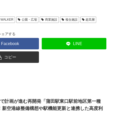
 WALKER
公園・広場
商業施設
複合施設
超高層
シェアする
Facebook
LINE
コピー
haで計画が進む再開発「蒲田駅東口駅前地区第一種
！新空港線整備構想や駅機能更新と連携した高度利