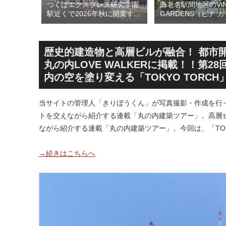
のひとつ
つくばエクスプレス研究学園
海老名駅間地区のViN
ン海老名
駅近くで2026年秋に開業する
GARDENS（ビナ 
26年5月
高架下商業施設「寿横
ズ）で建設中の「（
建て替えに
丁」！！とりせん研究学園店
ァミリー棟」と「（
！！
跡地の開発計画や商業ビル建
テル温浴棟」2026
設進行などにより駅前商業地
設状況！！天然温泉
歴史的建造物と高層ビルが融合！ 都市
が形成へ！！
育て・ペット関連の
丸の内LOVE WALKERに掲載！！第
の建設が進む！！
内の空を塗り変える「TOKYO TORC
当サイトの管理人「きりぼうくん」が写真撮影・作成を行
トを交えながら紹介する連載「丸の内建築ツアー」。高層
ながら紹介する連載「丸の内建築ツアー」。今回は、「TOK
→続きはこちらへ