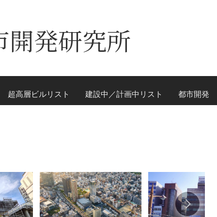
市開発研究所
超高層ビルリスト
建設中／計画中リスト
都市開発