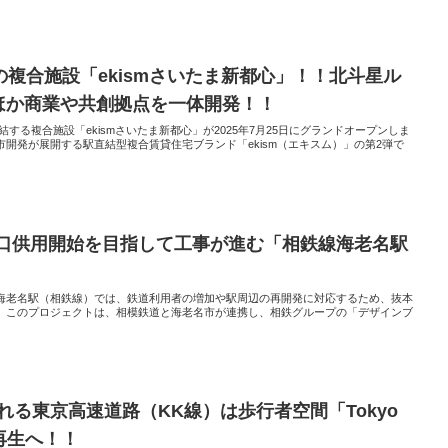
複合施設「ekismさいたま新都心」！！北斗星ル
ほか商業や共創拠点を一体開発！！
する複合施設「ekismさいたま新都心」が2025年7月25日にグランドオープンしま
開発が展開する駅直結型複合賃貸住宅ブランド「ekism（エキスム）」の第2弾で
札口供用開始を目指して工事が進む「相鉄線海老名駅
海老名駅（相鉄線）では、鉄道利用者の増加や駅周辺の再開発に対応するため、抜本
。このプロジェクトは、相模鉄道と海老名市が連携し、相鉄グループの「デザインブ
される東京高速道路（KK線）は歩行者空間「Tokyo
して再生へ！！