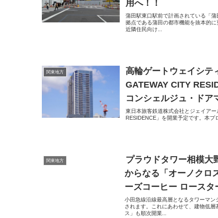
用へ！！
蒲田駅東口駅前で計画されている「蒲
拠点である蒲田の都市機能を抜本的に更
近隣住民向け...
高輪ゲートウェイシティ
関東地方
GATEWAY CITY R
コンシェルジュ・ドア
東日本旅客鉄道株式会社とジェイアール東日
RESIDENCE」を開業予定です。本
プラウドタワー相模大
関東地方
からなる「オーノクロ
ーズコーヒー ロースター
小田急線沿線最高層となるタワーマンシ
されます。これにあわせて、建物低層
ス」も順次開業...