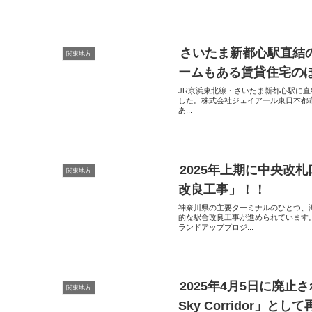
さいたま新都心駅直結の
関東地方
ームもある賃貸住宅の
JR京浜東北線・さいたま新都心駅に直結
した。株式会社ジェイアール東日本都市
あ...
2025年上期に中央改
関東地方
改良工事」！！
神奈川県の主要ターミナルのひとつ、
的な駅舎改良工事が進められています
ランドアッププロジ...
2025年4月5日に廃止
関東地方
Sky Corridor」と