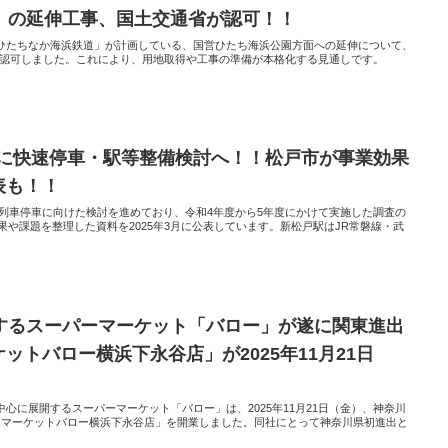
」の延伸工事、国土交通省が認可！！
ひたちなか海浜鉄道」が計画している、国営ひたち海浜公園方面への延伸について、
工事を認可しました。これにより、用地取得や工事の準備が本格化する見通しです。
駅に快速停車・駅等整備検討へ！！松戸市が事業効果
表も！！
速列車停車に向けた検討を進めており、令和4年度から5年度にかけて実施した調査の
果や課題を整理した資料を2025年3月に公表しています。新松戸駅はJR常磐線・武
するスーパーマーケット「バロー」が遂に関東進出
ットバロー横浜下永谷店」が2025年11月21日
心に展開するスーパーマーケット「バロー」は、2025年11月21日（金）、神奈川
ーマーケットバロー横浜下永谷店」を開業しました。同社にとって神奈川県初進出と