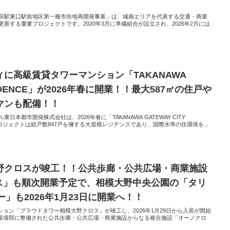
田駅東口駅前地区第一種市街地再開発事業」は、城南エリアを代表する交通・商業
新する重要プロジェクトです。2020年3月に準備組合が設立され、2026年2月には
に高級賃貸タワーマンション「TAKANAWA
ESIDENCE」が2026年春に開業！！最大587㎡の住戸や
マンも配備！！
本都市開発株式会社は、2026年春に「TAKANAWA GATEWAY CITY
プロジェクトは総戸数847戸を擁する大規模レジデンスであり、国際水準の住環境を...
野クロスが竣工！！公共歩廊・公共広場・商業施設
ス」も順次開業予定で、相模大野中央公園の「タリ
」も2026年1月23日に開業へ！！
ョン「プラウドタワー相模大野クロス」が竣工し、2026年1月29日から入居が開始
基壇部に整備された公共歩廊・公共広場・商業施設からなる複合施設「オーノクロ