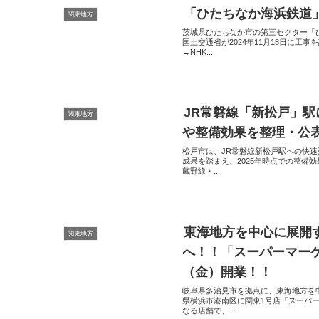
「ひたちなか海浜鉄道
関東地方
茨城県ひたちなか市の第三セクター「
国土交通省が2024年11月18日に
→NHK...
JR常磐線「新松戸」
関東地方
や整備効果を整理・公
松戸市は、JR常磐線新松戸駅への快
成果を踏まえ、2025年時点での整備効
蔵野線・...
東海地方を中心に展開
関東地方
へ！！「スーパーマーケ
（金）開業！！
岐阜県多治見市を拠点に、東海地方を中
県横浜市港南区に関東1号店「スーパ
なる店舗で、...