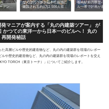
A
長崎駅前の県営バス
なんばのクボタ旧本社跡地に
ガーデン
ル一帯で計画が進む
建設される約1万2,500人収容
仮称）フ
地区第一種市街地再
の多目的アリーナ「（仮称）
仮称）ホ
業」！！バスターミ
Kubota LaLa arena」！！街
年夏時点建
としたホテル・商業
区名称は「Kubota field（クボ
のほか子
スを備える新たな交
タフィールド）」に決定！！
開発マニアが案内する「丸の内建築ツアー」 が
複合施設
拠点を形成へ！！
28回 かつての東洋一から日本一のビルへ！ 丸の
H」再開発秘話
った高層ビルや歴史的建造物など、丸の内の建築群を現場のレポー
ビルや歴史的建造物など、丸の内の建築群を現場のレポートを交え
YO TORCH（東京トーチ）」についてご紹介します。