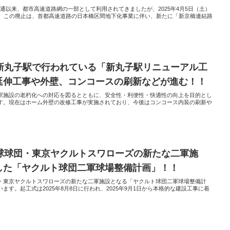
開通以来、都市高速道路網の一部として利用されてきましたが、2025年4月5日（土）
た。この廃止は、首都高速道路の日本橋区間地下化事業に伴い、新たに「新京橋連結路
新丸子駅で行われている「新丸子駅リニューアル工
延伸工事や外壁、コンコースの刷新などが進む！！
駅施設の老朽化への対応を図るとともに、安全性・利便性・快適性の向上を目的とし
す。現在はホーム外壁の改修工事が実施されており、今後はコンコース内装の刷新や
球球団・東京ヤクルトスワローズの新たな二軍施
した「ヤクルト球団二軍球場整備計画」！！
・東京ヤクルトスワローズの新たな二軍施設となる「ヤクルト球団二軍球場整備計
す。起工式は2025年8月8日に行われ、2025年9月1日から本格的な建設工事に着