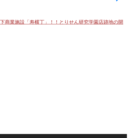
架下商業施設「寿横丁」！！とりせん研究学園店跡地の開
海老
棟」