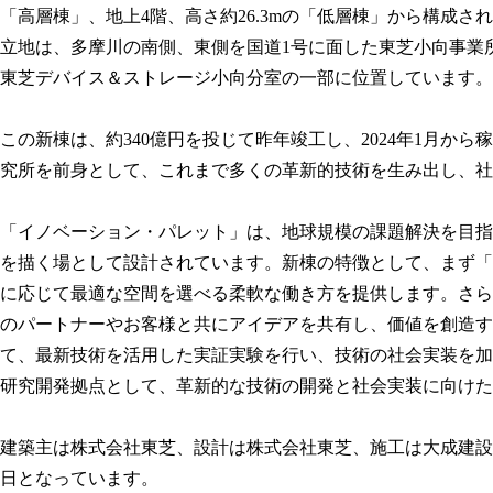
「高層棟」、地上4階、高さ約26.3mの「低層棟」から構成さ
立地は、多摩川の南側、東側を国道1号に面した東芝小向事業
東芝デバイス＆ストレージ小向分室の一部に位置しています。
この新棟は、約340億円を投じて昨年竣工し、2024年1月から
究所を前身として、これまで多くの革新的技術を生み出し、社
「イノベーション・パレット」は、地球規模の課題解決を目指
を描く場として設計されています。新棟の特徴として、まず「Activi
に応じて最適な空間を選べる柔軟な働き方を提供します。さら
のパートナーやお客様と共にアイデアを共有し、価値を創造す
て、最新技術を活用した実証実験を行い、技術の社会実装を加
研究開発拠点として、革新的な技術の開発と社会実装に向けた
建築主は株式会社東芝、設計は株式会社東芝、施工は大成建設株式会
日となっています。