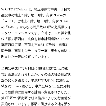
W CITY TOWERSは、埼玉県蕨市中央一丁目で
建設中の地上28階、地下1階、高さ99.78mの
「WEST」と地上28階、地下1階、高さ99.66m
の「EAST」からなる総戸数413戸の超高層ツイ
ンタワーマンションです。立地は、JR京浜東北
線「蕨」駅西口、北側を都市計画道路3-1・20
蕨駅西口広場、西側を市道31-17号線、市道31-
52号線、南側をシティタワー蕨、東側を蕨駅に
囲まれた一帯に位置しています。
当初は平成7年2月14日に施行区域約2.4haで都
市計画決定されましたが、その後の社会経済状
況の変化を踏まえ、平成17年3月16日に施行区
域を約1.9haへ縮小し、事業区域を3工区に分割
して段階的に整備する計画へ変更されました。
第1工区の7番街区は組合施行により先行整備が
実施されています。蕨駅に隣接する立地を活か