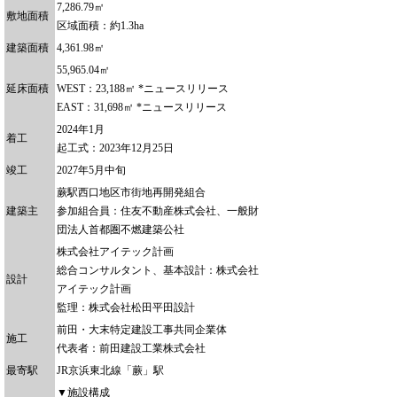
7,286.79㎡
敷地面積
区域面積：約1.3ha
建築面積
4,361.98㎡
55,965.04㎡
延床面積
WEST：23,188㎡ *ニュースリリース
EAST：31,698㎡ *ニュースリリース
2024年1月
着工
起工式：2023年12月25日
竣工
2027年5月中旬
蕨駅西口地区市街地再開発組合
建築主
参加組合員：住友不動産株式会社、一般財
団法人首都圏不燃建築公社
株式会社アイテック計画
総合コンサルタント、基本設計：株式会社
設計
アイテック計画
監理：株式会社松田平田設計
前田・大末特定建設工事共同企業体
施工
代表者：前田建設工業株式会社
最寄駅
JR京浜東北線「蕨」駅
▼施設構成