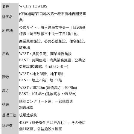
名称
W CITY TOWERS
(仮称)蕨駅西口地区第一種市街地再開発事
計画名
業
公式サイト：埼玉県蕨市中央一丁目206番
所在地
標識：埼玉県蕨市中央一丁目1番1 他
商業業務施設、公共公益施設、住宅施設、
駐車場
用途
WEST：共同住宅、商業業務施設
EAST：共同住宅、商業業務施設、公共公
益施設(図書館、行政センター)
WEST：地上28階、地下1階
階数
EAST：地上28階、地下1階
WEST：107.98m (建物高さ：99.78m)
高さ
EAST：105.46m (建物高さ：99.66m)
鉄筋コンクリート造、一部鉄骨造
構造
制震構造
基礎工法
現場造成杭
413戸（非分譲住戸25戸含む）、その他店
総戸数
舗11区画、公益施設１区画