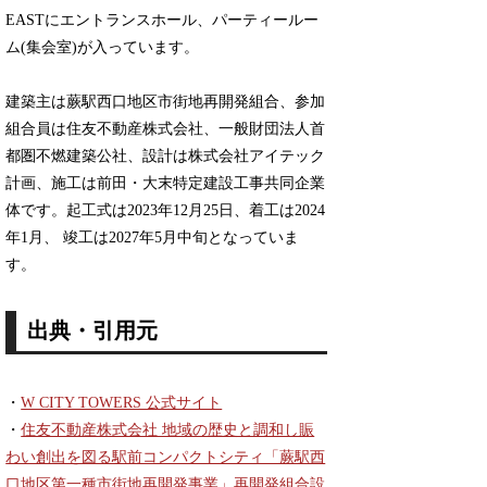
EASTにエントランスホール、パーティールー
ム(集会室)が入っています。
建築主は蕨駅西口地区市街地再開発組合、参加
組合員は住友不動産株式会社、一般財団法人首
都圏不燃建築公社、設計は株式会社アイテック
計画、施工は前田・大末特定建設工事共同企業
体です。起工式は2023年12月25日、着工は2024
年1月、 竣工は2027年5月中旬となっていま
す。
出典・引用元
・
W CITY TOWERS 公式サイト
・
住友不動産株式会社 地域の歴史と調和し賑
わい創出を図る駅前コンパクトシティ「蕨駅西
口地区第一種市街地再開発事業」再開発組合設