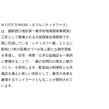
W CITY TOWERS（ダブルシティタワーズ）
は、蕨駅西口地区第一種市街地再開発事業第2
工区として整備される大規模複合再開発です。
既に完成している「シティタワー蕨」とともに
駅前に3本の高層タワーが並ぶ新たな都市景観
を形成し、住宅・商業・公共公益施設を一体的
に整備することで、「蕨の玄関口の再生と魅力
づくり」を実現します。駅直結の利便性と公共
施設を備えた新しい街区として、蕨市の未来を
象徴するランドマークとなることが期待されて
います。