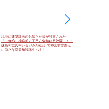
現地に建築計画のお知らせ板が設置された
東急新横浜線 新綱島
「（仮称）神宮前六丁目八角館建替計画」！！
住宅主屋を活用した「新
妹島和世氏率いるSANAA設計で神宮前交差点
民家＋2棟の木造商業
に新たな商業施設誕生へ！！
点が2026年秋誕生へ！