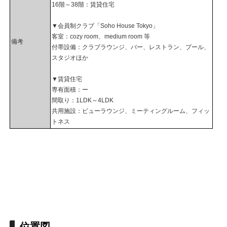
16階～38階：賃貸住宅
▼会員制クラブ「Soho House Tokyo」
客室：cozy room、medium room 等
備考
付帯設備：クラブラウンジ、バー、レストラン、プール、
スタジオほか
▼賃貸住宅
専有面積：ー
間取り：1LDK～4LDK
共用施設：ビューラウンジ、ミーティングルーム、フィッ
トネス
位置図