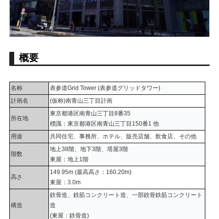
概要
名称
表参道Grid Tower (表参道グリッドタワー)
計画名
(仮称)南青山三丁目計画
東京都港区南青山三丁目8番35
所在地
標識：東京都港区南青山三丁目150番1 他
用途
共同住宅、事務所、ホテル、販売店舗、飲食店、その他
地上38階、地下3階、塔屋3階
階数
東屋：地上1階
149.95m (最高高さ：160.20m)
高さ
東屋：3.0m
鉄骨造、鉄筋コンクリート造、一部鉄骨鉄筋コンクリート
構造
造
(東屋：鉄骨造)