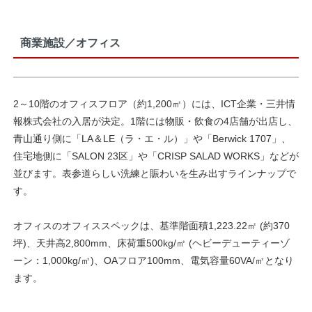
商業施設／オフィス
2～10階のオフィスフロア（約1,200㎡）には、ICT企業・三井情
報株式会社の入居が決定。1階には物販・飲食の4店舗が出店し、
青山通り側に「LA＆LE（ラ・エ・ル）」や「Berwick 1707」、
住宅地側に「SALON 23区」や「CRISP SALAD WORKS」などが
並びます。表参道らしい洗練と賑わいを生み出すラインナップで
す。
オフィスのオフィススペックは、基準階面積1,223.22㎡ (約370
坪)、天井高2,800mm、床荷重500kg/㎡ (ヘビーデューティーゾ
ーン：1,000kg/㎡)、OAフロア100mm、電気容量60VA/㎡となり
ます。