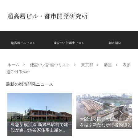
超高層ビル・都市開発研究所
超高層ビルリスト
建設中／計画中リスト
都市開発
ホーム
建設中／計画中リスト
東京都
港区
表参
道Grid Tower
最新の都市開発ニュース
大阪城公園と大阪城東部地区
東急新横浜線 新綱島駅前で建
を結ぶ新たな歩行者動線とな
設が進む池谷家住宅主屋を活
る「大阪城公園接続デッ
用した「新綱島MICCA」！！
キ」！！2028年春頃の開通を