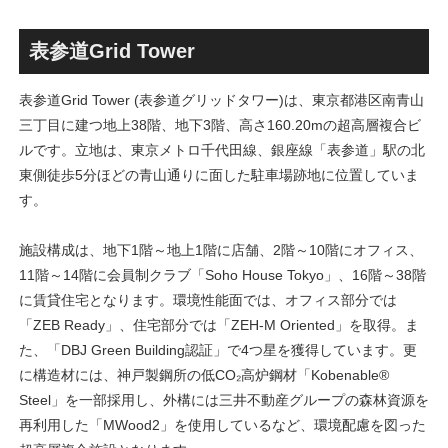
古民家＋2棟の木造商業施設
目指しデザインイメージを公
による新たな駅前拠点が2026
表！！
年秋誕生へ！！
表参道Grid Tower
表参道Grid Tower (表参道グリッドタワー)は、東京都港区南青山
三丁目に建つ地上38階、地下3階、高さ160.20mの超高層複合ビ
ルです。立地は、東京メトロ千代田線、銀座線「表参道」駅の北
東側徒歩5分ほどの青山通りに面した駐車場跡地に位置していま
す。
施設構成は、地下1階～地上1階に店舗、2階～10階にオフィス、
11階～14階に会員制クラブ「Soho House Tokyo」、16階～38階
に賃貸住宅となります。環境性能面では、オフィス部分では
「ZEB Ready」、住宅部分では「ZEH-M Oriented」を取得。ま
た、「DBJ Green Building認証」で4つ星を獲得しています。更
に構造材には、神戸製鋼所の低CO₂高炉鋼材「Kobenable®
Steel」を一部採用し、外構には三井不動産グループの森林資源を
再利用した「MWood2」を使用しているなど、環境配慮を図った