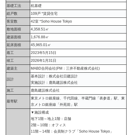
基礎工法
杭基礎
総戸数
109戸 *賃貸住宅
客室数
42室 *Soho House Tokyo
敷地面積
4,358.51㎡
建築面積
1,676.88㎡
延床面積
45,965.01㎡
着工
2023年5月15日
竣工
2026年1月31日
建築主
MABD合同会社(PM：三井不動産株式会社)
基本設計：株式会社日建設計
設計
実施設計：鹿島建設株式会社
施工
鹿島建設株式会社
東京メトロ銀座線、千代田線、半蔵門線「表参道」駅、東
最寄駅
京メトロ銀座線「外苑前」駅
▼施設構成
地下1階～地上1階：店舗
2階～10階：オフィス
11階～14階：会員制クラブ「Soho House Tokyo」