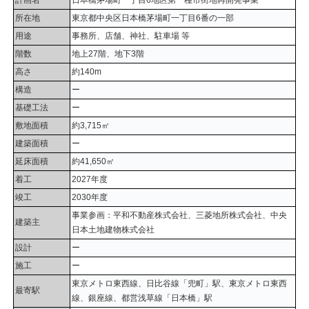
計画名
日本橋茅場町一丁目6地区第一種市街地再開発事業
所在地
東京都中央区日本橋茅場町一丁目6番の一部
用途
事務所、店舗、神社、駐車場 等
階数
地上27階、地下3階
高さ
約140m
構造
ー
基礎工法
ー
敷地面積
約3,715㎡
建築面積
ー
延床面積
約41,650㎡
着工
2027年度
竣工
2030年度
事業参画：平和不動産株式会社、三菱地所株式会社、中央
建築主
日本土地建物株式会社
設計
ー
施工
ー
東京メトロ東西線、日比谷線「兜町」駅、東京メトロ東西
最寄駅
線、銀座線、都営浅草線「日本橋」駅