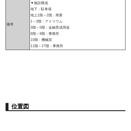
▼施設構成
地下：駐車場
地上1階～2階：商業
1～3階：アトリウム
備考
3階～5階：金融育成用途
6階～9階：事務所
10階：機械室
11階～27階：事務所
位置図