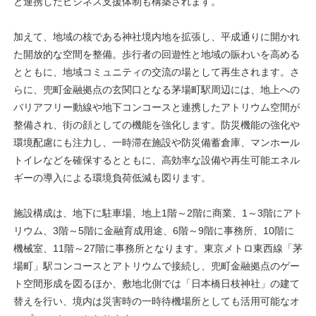
と連携したビジネス支援体制も構築されます。
加えて、地域の核である神社境内地を拡張し、平成通りに開かれ
た開放的な空間を整備。歩行者の回遊性と地域の賑わいを高める
とともに、地域コミュニティの交流の場として再生されます。さ
らに、兜町金融拠点の玄関口となる茅場町駅周辺には、地上への
バリアフリー動線や地下コンコースと連携したアトリウム空間が
整備され、街の顔としての機能を強化します。防災機能の強化や
環境配慮にも注力し、一時滞在施設や防災備蓄倉庫、マンホール
トイレなどを確保するとともに、高効率な設備や再生可能エネル
ギーの導入による環境負荷低減も図ります。
施設構成は、地下に駐車場、地上1階～2階に商業、1～3階にアト
リウム、3階～5階に金融育成用途、6階～9階に事務所、10階に
機械室、11階～27階に事務所となります。東京メトロ東西線「茅
場町」駅コンコースとアトリウムで接続し、兜町金融拠点のゲー
ト空間形成を図るほか、敷地北側では「日本橋日枝神社」の建て
替えを行い、境内は災害時の一時待機場所としても活用可能なオ