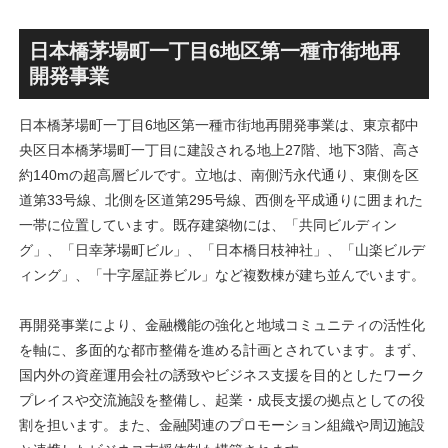
丁」！！とりせん研究学園店
ァミリー棟」と「（仮称）ホ
跡地の開発計画や商業ビル建
テル温浴棟」2026年夏時点建
設進行などにより駅前商業地
設状況！！天然温泉のほか子
日本橋茅場町一丁目6地区第一種市街地再
が形成へ！！
育て・ペット関連の複合施設
開発事業
の建設が進む！！
日本橋茅場町一丁目6地区第一種市街地再開発事業は、東京都中
央区日本橋茅場町一丁目に建設される地上27階、地下3階、高さ
約140mの超高層ビルです。立地は、南側汚永代通り、東側を区
道第33号線、北側を区道第295号線、西側を平成通りに囲まれた
一帯に位置しています。既存建築物には、「共同ビルディン
グ」、「日幸茅場町ビル」、「日本橋日枝神社」、「山楽ビルデ
ィング」、「十字屋証券ビル」など複数棟が建ち並んでいます。
再開発事業により、金融機能の強化と地域コミュニティの活性化
を軸に、多面的な都市整備を進める計画とされています。まず、
国内外の資産運用会社の誘致やビジネス支援を目的としたワーク
プレイスや交流施設を整備し、起業・成長支援の拠点としての役
割を担います。また、金融関連のプロモーション組織や周辺施設