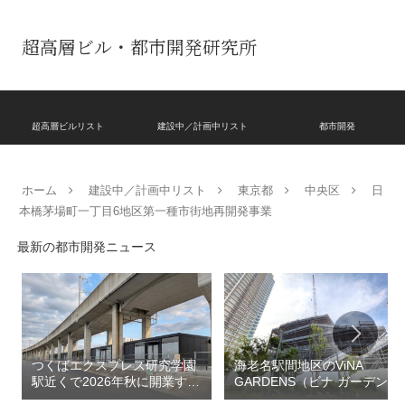
超高層ビル・都市開発研究所
超高層ビルリスト
建設中／計画中リスト
都市開発
ホーム
建設中／計画中リスト
東京都
中央区
日
本橋茅場町一丁目6地区第一種市街地再開発事業
最新の都市開発ニュース
つくばエクスプレス研究学園
海老名駅間地区のViNA
駅近くで2026年秋に開業する
GARDENS（ビナ ガーデン
高架下商業施設「寿横
ズ）で建設中の「（仮称）フ