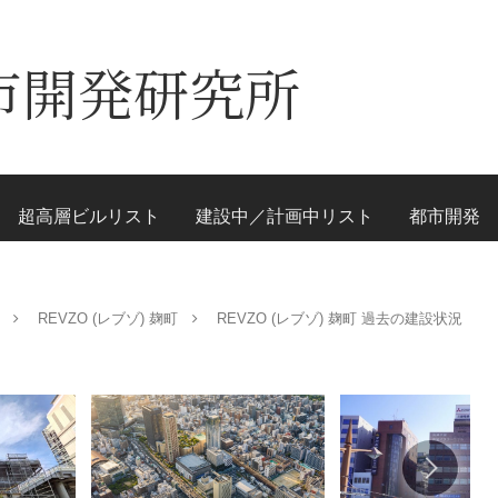
市開発研究所
超高層ビルリスト
建設中／計画中リスト
都市開発
REVZO (レブゾ) 麹町
REVZO (レブゾ) 麹町 過去の建設状況