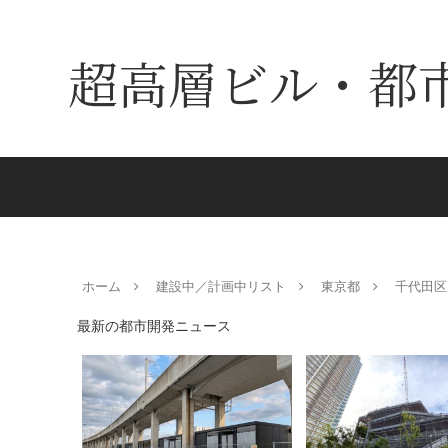
超高層ビル・都
ホーム
建設中／計画中リスト
東京都
千代田区
最新の都市開発ニュース