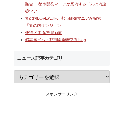
ターミナ
2階中央改札口やホームドア
村岡・深沢地区エリ
融合！ 都市開発マニアが案内する「丸の内建
「大黒町
が本格供用開始された「相鉄
するショッピングセ
築ツアー」
開発事
線海老名駅改良工事」！！駅
「MCUD・HASEKO R
ナルを核
機能強化で神奈川県央の交通
倉梶原」！！2026年
丸の内LOVEWalker 都市開発マニアが探索！
・オフィ
拠点が進化！！
にカインズ、9月1
「丸の内ダンジョン」
通・都市
が開業へ！！
楽待 不動産投資新聞
超高層ビル・都市開発研究所.blog
ニュース記事カテゴリ
スポンサーリンク