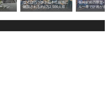
A
長崎駅前の県営バス
なんばのクボタ旧本社跡地に
ガーデン
ル一帯で計画が進む
建設される約1万2,500人収容
仮称）フ
地区第一種市街地再
の多目的アリーナ「（仮称）
仮称）ホ
業」！！バスターミ
Kubota LaLa arena」！！街
年夏時点建
としたホテル・商業
区名称は「Kubota field（クボ
のほか子
スを備える新たな交
タフィールド）」に決定！！
複合施設
拠点を形成へ！！