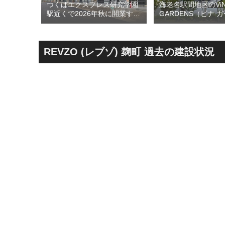
のひとつ
つくばエクスプレス研究学園
海老名駅間地区のViN
ン海老名
駅近くで2026年秋に開業する
GARDENS（ビナ 
26年5月
高架下商業施設「寿横
ズ）で建設中の「（
建て替えに
丁」！！とりせん研究学園店
ァミリー棟」と「（
！！
跡地の開発計画や商業ビル建
テル温浴棟」2026
設進行などにより駅前商業地
設状況！！天然温泉
REVZO (レブゾ) 麹町 過去の建設状況
が形成へ！！
育て・ペット関連の
の建設が進む！！