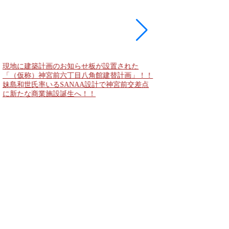
現地に建築計画のお知らせ板が設置された
東急新横浜線 新綱島
「（仮称）神宮前六丁目八角館建替計画」！！
住宅主屋を活用した「新
妹島和世氏率いるSANAA設計で神宮前交差点
民家＋2棟の木造商業
に新たな商業施設誕生へ！！
点が2026年秋誕生へ！