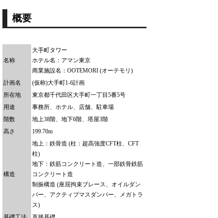
概要
大手町タワー
名称
ホテル名：アマン東京
商業施設名：OOTEMORI (オーテモリ)
計画名
(仮称)大手町1-6計画
所在地
東京都千代田区大手町一丁目5番5号
用途
事務所、ホテル、店舗、駐車場
階数
地上38階、地下6階、塔屋3階
高さ
199.70m
地上：鉄骨造 (柱：超高強度CFT柱、CFT
柱)
地下：鉄筋コンクリート造、一部鉄骨鉄筋
構造
コンクリート造
制振構造 (座屈拘束ブレース、オイルダン
パー、アクティブマスダンパー、メガトラ
ス)
基礎工法
直接基礎