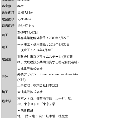
客室数
84室
敷地面積
11,037.84㎡
建築面積
5,795.89㎡
延床面積
198,467.44㎡
2009年11月2日
着工
既存建築物解体着手：2009年2月27日
一次竣工・供用開始：2013年8月30日
竣工
二次竣工：2014年4月30日
有限会社東京プライムステージ (東京建
建築主
物、大成建設が共同出資する特定目的会社)
大成建設株式会社
外装デザイン：Kohn Pedersen Fox Associates
設計
(KPF)
工事監理：株式会社日本設計
施工
大成建設株式会社
東京メトロ、都営地下鉄「大手町」駅、
最寄駅
JR、東京メトロ「東京」駅
▼施設構成
地下6階～地下3階：駐車場、機械室