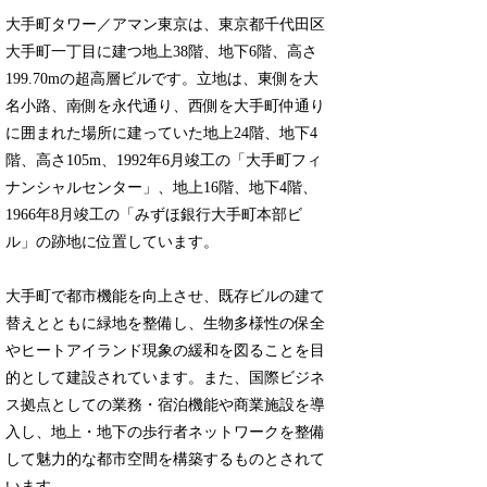
大手町タワー／アマン東京は、東京都千代田区
大手町一丁目に建つ地上38階、地下6階、高さ
199.70mの超高層ビルです。立地は、東側を大
名小路、南側を永代通り、西側を大手町仲通り
に囲まれた場所に建っていた地上24階、地下4
階、高さ105m、1992年6月竣工の「大手町フィ
ナンシャルセンター」、地上16階、地下4階、
1966年8月竣工の「みずほ銀行大手町本部ビ
ル」の跡地に位置しています。
大手町で都市機能を向上させ、既存ビルの建て
替えとともに緑地を整備し、生物多様性の保全
やヒートアイランド現象の緩和を図ることを目
的として建設されています。また、国際ビジネ
ス拠点としての業務・宿泊機能や商業施設を導
入し、地上・地下の歩行者ネットワークを整備
して魅力的な都市空間を構築するものとされて
います。