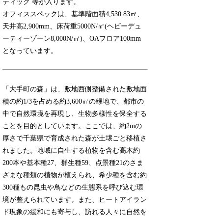
ティック 等が入ります。
オフィススペックは、基準階面積4,530.83㎡、
天井高2,900mm、床荷重5000N/㎡(ヘビーデュ
ーティーゾーン8,000N/㎡)、OAフロア100mm
となっています。
「大手町の森」は、敷地西側整備された敷地面
積の約1/3を占める約3,600㎡の緑地で、都市の
中で自然環境を再現し、生物多様性を保全する
ことを目的としています。ここでは、約2mの
厚さで千葉県で育成された森が土壌ごと移植さ
れました。地域に自生する植物を含む高木約
200本や基本種27、群生種59、点景種21のさま
ざまな種類の植物が植えられ、希少種を含む約
300種もの昆虫や鳥などの生態系を呼び込む環
境が整えられています。また、ヒートアイラン
ド現象の緩和にも寄与し、訪れる人々に自然を