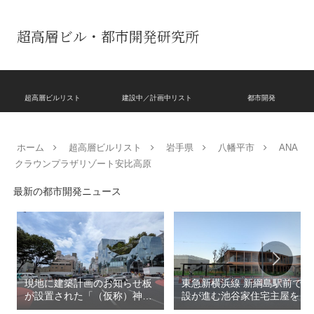
超高層ビル・都市開発研究所
超高層ビルリスト
建設中／計画中リスト
都市開発
ホーム
超高層ビルリスト
岩手県
八幡平市
ANA
クラウンプラザリゾート安比高原
最新の都市開発ニュース
現地に建築計画のお知らせ板
東急新横浜線 新綱島駅前で建
が設置された「（仮称）神宮
設が進む池谷家住宅主屋を活
前六丁目八角館建替計
用した「新綱島MICCA」！！