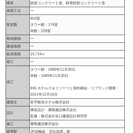
構造
鉄筋コンクリート造、鉄骨鉄筋コンクリート造
基礎工法
ー
403室
客室数
タワー館：174室
本館：229室
敷地面積
ー
建築面積
ー
延床面積
19,719㎡
着工
ー
タワー館：1989年11月30日
本館：1985年11月30日
竣工
IHG ホテルズ＆リゾーツと契約締結・リブランド開業：
2021年12月16日
建築主
岩手観光ホテル株式会社
構造設計：鹿島建設株式会社
設計
監修：株式会社谷口建築設計研究所
施工
鹿島建設株式会社
最寄駅
JR花輪線「安比高原」駅