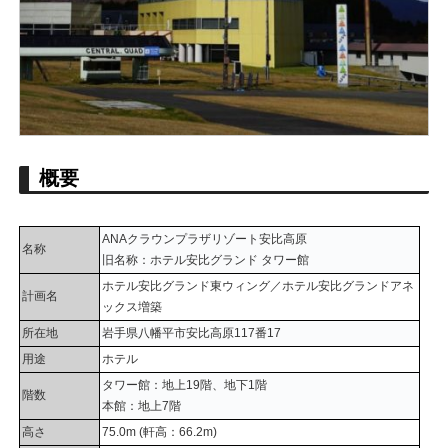
概要
ANAクラウンプラザリゾート安比高原
名称
旧名称：ホテル安比グランド タワー館
ホテル安比グランド東ウィング／ホテル安比グランドアネ
計画名
ックス増築
所在地
岩手県八幡平市安比高原117番17
用途
ホテル
タワー館：地上19階、地下1階
階数
本館：地上7階
高さ
75.0m (軒高：66.2m)