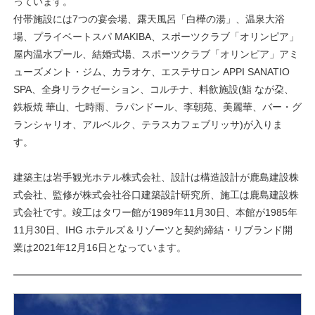
っています。
付帯施設には7つの宴会場、露天風呂「白樺の湯」、温泉大浴
場、プライベートスパ MAKIBA、スポーツクラブ「オリンピア」
屋内温水プール、結婚式場、スポーツクラブ「オリンピア」アミ
ューズメント・ジム、カラオケ、エステサロン APPI SANATIO
SPA、全身リラクゼーション、コルチナ、料飲施設(鮨 なが朶、
鉄板焼 華山、七時雨、ラパンドール、李朝苑、美麗華、バー・グ
ランシャリオ、アルベルク、テラスカフェブリッサ)が入りま
す。
建築主は岩手観光ホテル株式会社、設計は構造設計が鹿島建設株
式会社、監修が株式会社谷口建築設計研究所、施工は鹿島建設株
式会社です。竣工はタワー館が1989年11月30日、本館が1985年
11月30日、IHG ホテルズ＆リゾーツと契約締結・リブランド開
業は2021年12月16日となっています。