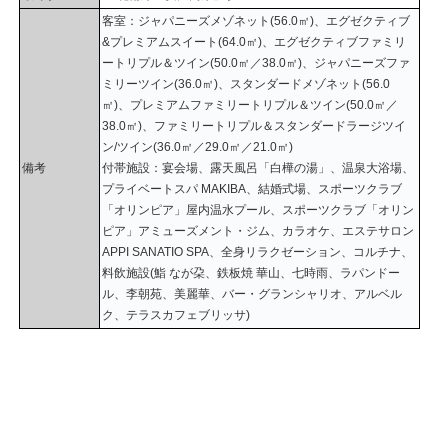
客室：ジャパニーズメゾネット(56.0㎡)、エグゼクティブ
&プレミアムスイート(64.0㎡)、エグゼクティブファミリ
ートリプル＆ツイン(50.0㎡／38.0㎡)、ジャパニーズファ
ミリーツイン(36.0㎡)、スタンダードメゾネット(56.0
㎡)、プレミアムファミリートリプル＆ツイン(50.0㎡／
38.0㎡)、ファミリートリプル＆スタンダードラージツイ
ン/ツイン(36.0㎡／29.0㎡／21.0㎡)
備考
付帯施設：宴会場、露天風呂「白樺の湯」、温泉大浴場、
プライベートスパ MAKIBA、結婚式場、スポーツクラブ
「オリンピア」屋内温水プール、スポーツクラブ「オリン
ピア」アミューズメント・ジム、カラオケ、エステサロン
APPI SANATIO SPA、全身リラクゼーション、コルチナ、
料飲施設(鮨 なが朶、鉄板焼 華山、七時雨、ラパンドー
ル、李朝苑、美麗華、バー・グランシャリオ、アルベル
ク、テラスカフェブリッサ)