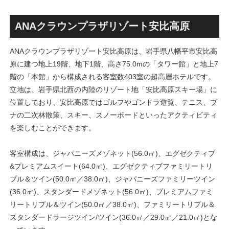
画」！！妹島和世氏率いる
古民家＋2棟の木造商業施設
SANAA設計で神宮前交差点に
による新たな駅前拠点が2026
新たな商業施設誕生へ！！
年秋誕生へ！！
ANAクラウンプラザリゾート安比高原
ANAクラウンプラザリゾート安比高原は、岩手県八幡平市安比高
原に建つ地上19階、地下1階、高さ75.0mの「タワー館」と地上7
階の「本館」から構成される客室数403室の超高層ホテルです。
立地は、岩手県北西の内陸のリゾート地「安比高原スキー場」に
位置しており、安比高原ではゴルフやゴンドラ遊覧、テニス、ブ
ナの二次林散策、スキー、スノーボードといったアクティビティ
を楽しむことができます。
客室構成は、ジャパニーズメゾネット(56.0㎡)、エグゼクティブ
&プレミアムスイート(64.0㎡)、エグゼクティブファミリートリ
プル＆ツイン(50.0㎡／38.0㎡)、ジャパニーズファミリーツイン
(36.0㎡)、スタンダードメゾネット(56.0㎡)、プレミアムファミ
リートリプル＆ツイン(50.0㎡／38.0㎡)、ファミリートリプル＆
スタンダードラージツイン/ツイン(36.0㎡／29.0㎡／21.0㎡)とな