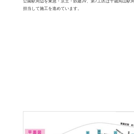
公園駅周辺を東急・京王・鉄建JV、第7工区は千歳烏山駅周
担当して施工を進めています。