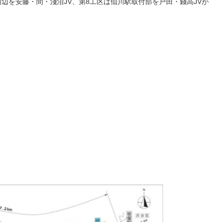
辺を安藤・間・淺沼JV、第8工区は仙川駅取付部を戸田・錢高JVが