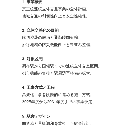
1. 事業概要
京王線連続立体交差事業の全体計画。
地域交通の利便性向上と安全性確保。
2. 立体交差化の目的
踏切渋滞の解消と通勤時間短縮。
沿線地域の防災機能向上と街並み整備。
3. 対象区間
調布駅から国領駅までの連続立体交差区間。
都市機能の集積と駅周辺再整備の拡大。
4. 工事方式と工程
高架化工事を段階的に進める施工方式。
2025年度から2031年度までの事業予定。
5. 駅舎デザイン
開放感と景観調和を重視した駅舎設計。