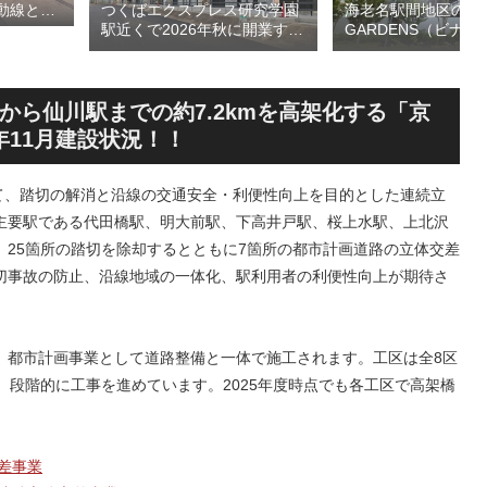
つくばエクスプレス研究学園
海老名駅間地区のViN
動線とな
駅近くで2026年秋に開業する
GARDENS（ビナ 
デッ
高架下商業施設「寿横
ズ）で建設中の「（
頃の開通を
丁」！！とりせん研究学園店
ァミリー棟」と「（
ージを公
跡地の開発計画や商業ビル建
テル温浴棟」2026
設進行などにより駅前商業地
設状況！！天然温泉
ら仙川駅までの約7.2kmを高架化する「京
が形成へ！！
育て・ペット関連の
年11月建設状況！！
の建設が進む！！
いて、踏切の解消と沿線の交通安全・利便性向上を目的とした連続立
主要駅である代田橋駅、明大前駅、下高井戸駅、桜上水駅、上北沢
25箇所の踏切を除却するとともに7箇所の都市計画道路の立体交差
切事故の防止、沿線地域の一体化、駅利用者の利便性向上が期待さ
、都市計画事業として道路整備と一体で施工されます。工区は全8区
、段階的に工事を進めています。2025年度時点でも各工区で高架橋
差事業