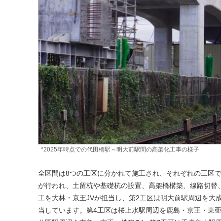
*2025年時点での代田橋駅～明大前駅間の高架化工事の様子
全区間は8つの工区に分かれて施工され、それぞれの工区で
が行われ、土留杭や基礎杭の設置、高架橋構築、線路切替
工を大林・京王JVが担当し、第2工区は明大前駅周辺を大成
当しています。第4工区は桜上水駅周辺を鹿島・京王・東亜