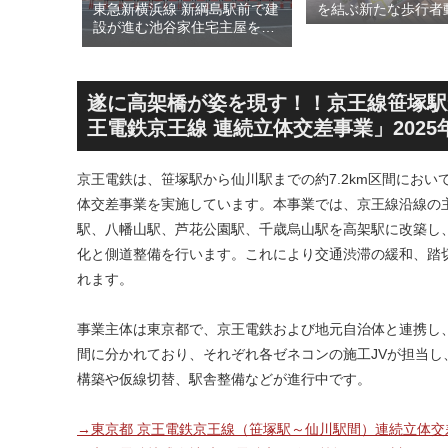
された
東急新横浜線 新綱島駅前で建
を結ぶ新たな歩行者
川線およ
設が進む池谷家住宅主屋を活
る「大阪城公園接続
）」！！
用した「新綱島MICCA」！！
キ」！！2028年春
港線整備
古民家＋2棟の木造商業施設
目指しデザインイメ
セスを強
による新たな駅前拠点が2026
表！！
年秋誕生へ！！
遂に高架橋が姿を現す！！京王線笹塚駅か
王電鉄京王線 連続立体交差事業」2025
京王電鉄は、笹塚駅から仙川駅までの約7.2km区間にお
体交差事業を実施しています。本事業では、京王線沿線の
駅、八幡山駅、芦花公園駅、千歳烏山駅を高架駅に改築し、
化と側道整備を行います。これにより交通渋滞の緩和、踏
れます。
事業主体は東京都で、京王電鉄および地元自治体と連携し
間に分かれており、それぞれ各ゼネコンの施工JVが担当し
構築や仮線切替、駅舎整備などが進行中です。
→東京都 京王電鉄京王線（笹塚駅～仙川駅間）連続立体交