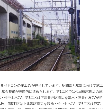
各ゼネコンの施工JVが担当しています。駅間部と駅部に分けて施工
、駅舎整備が段階的に進められます。第1工区では代田橋駅周辺の施
・竹中土木JV、第3工区は下高井戸駅周辺を清水・三井住友JVが担
JV、第5工区は上北沢駅周辺を鴻池・竹中土木JV、第6工区は芦花