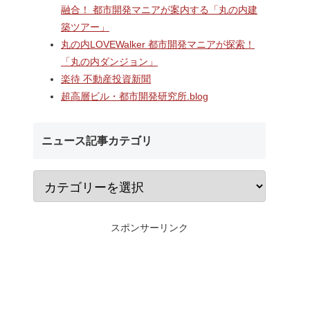
A
長崎駅前の県営バス
なんばのクボタ旧本社跡地に
融合！ 都市開発マニアが案内する「丸の内建
ガーデン
ル一帯で計画が進む
建設される約1万2,500人収容
築ツアー」
仮称）フ
地区第一種市街地再
の多目的アリーナ「（仮称）
仮称）ホ
業」！！バスターミ
Kubota LaLa arena」！！街
丸の内LOVEWalker 都市開発マニアが探索！
年夏時点建
としたホテル・商業
区名称は「Kubota field（クボ
「丸の内ダンジョン」
のほか子
スを備える新たな交
タフィールド）」に決定！！
楽待 不動産投資新聞
複合施設
拠点を形成へ！！
超高層ビル・都市開発研究所.blog
ニュース記事カテゴリ
スポンサーリンク