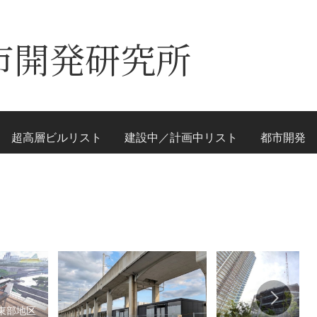
市開発研究所
超高層ビルリスト
建設中／計画中リスト
都市開発
東部地区