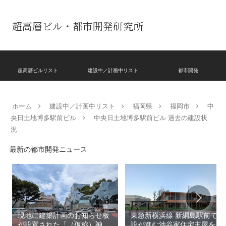
超高層ビル・都市開発研究所
超高層ビルリスト
建設中／計画中リスト
都市開発
ホーム
建設中／計画中リスト
福岡県
福岡市
中
央日土地博多駅前ビル
中央日土地博多駅前ビル 過去の建設状
況
最新の都市開発ニュース
現地に建築計画のお知らせ板
東急新横浜線 新綱島駅前で建
が設置された「（仮称）神宮
設が進む池谷家住宅主屋を活