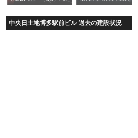
前六丁目八角館建替計
用した「新綱島MICCA」！！
画」！！妹島和世氏率いる
古民家＋2棟の木造商業施設
SANAA設計で神宮前交差点に
による新たな駅前拠点が2026
新たな商業施設誕生へ！！
年秋誕生へ！！
中央日土地博多駅前ビル 過去の建設状況