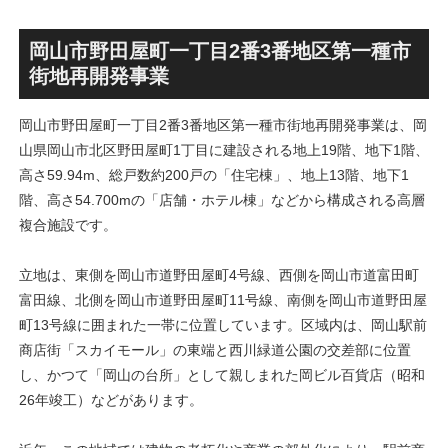
ス」！！2,500戸超の巨大マ
画」！！妹島和世氏率いる
ンション街で「プロムナード
SANAA設計で神宮前交差点に
八番街」の建設が進む！！
新たな商業施設誕生へ！！
岡山市野田屋町一丁目2番3番地区第一種市
街地再開発事業
岡山市野田屋町一丁目2番3番地区第一種市街地再開発事業は、岡
山県岡山市北区野田屋町1丁目に建設される地上19階、地下1階、
高さ59.94m、総戸数約200戸の「住宅棟」、地上13階、地下1
階、高さ54.700mの「店舗・ホテル棟」などから構成される高層
複合施設です。
立地は、東側を岡山市道野田屋町4号線、西側を岡山市道富田町
富田線、北側を岡山市道野田屋町11号線、南側を岡山市道野田屋
町13号線に囲まれた一帯に位置しています。区域内は、岡山駅前
商店街「スカイモール」の東端と西川緑道公園の交差部に位置
し、かつて「岡山の台所」として親しまれた岡ビル百貨店（昭和
26年竣工）などがあります。