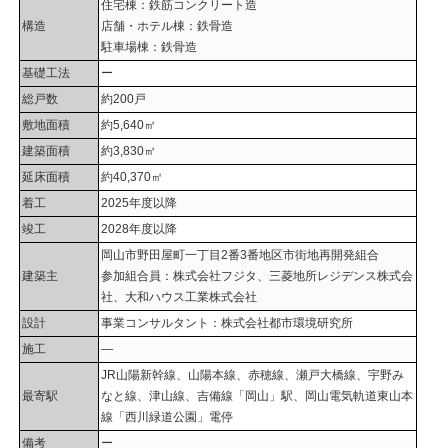
住宅棟：鉄筋コンクリート造
構造
店舗・ホテル棟：鉄骨造
駐車場棟：鉄骨造
基礎工法
ー
総戸数
約200戸
敷地面積
約5,640㎡
建築面積
約3,830㎡
延床面積
約40,370㎡
着工
2025年度以降
竣工
2028年度以降
岡山市野田屋町一丁目2番3番地区市街地再開発組合
建築主
参加組合員：株式会社フジタ、三菱地所レジデンス株式会
社、大和ハウス工業株式会社
設計
事業コンサルタント：株式会社都市環境研究所
施工
―
JR山陽新幹線、山陽本線、赤穂線、瀬戸大橋線、宇野み
最寄駅
なと線、津山線、吉備線「岡山」駅、岡山電気軌道東山本
線「西川緑道公園」電停
備考
ー