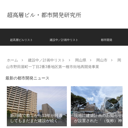
超高層ビル・都市開発研究所
超高層ビルリスト
建設中／計画中リスト
都市開発
ホーム
建設中／計画中リスト
岡山県
岡山市
岡
山市野田屋町一丁目2番3番地区第一種市街地再開発事業
最新の都市開発ニュース
新川崎で着工から13年が経過
現地に建築計画のお知らせ板
してもまだまだ建設が続く
が設置された「（仮称）神宮
「クレストプライムレジデン
前六丁目八角館建替計