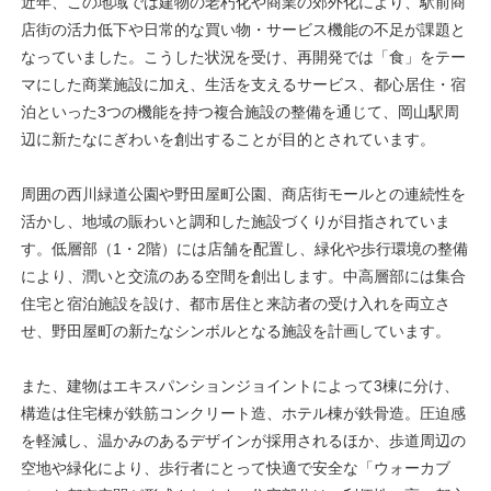
近年、この地域では建物の老朽化や商業の郊外化により、駅前商
店街の活力低下や日常的な買い物・サービス機能の不足が課題と
なっていました。こうした状況を受け、再開発では「食」をテー
マにした商業施設に加え、生活を支えるサービス、都心居住・宿
泊といった3つの機能を持つ複合施設の整備を通じて、岡山駅周
辺に新たなにぎわいを創出することが目的とされています。
周囲の西川緑道公園や野田屋町公園、商店街モールとの連続性を
活かし、地域の賑わいと調和した施設づくりが目指されていま
す。低層部（1・2階）には店舗を配置し、緑化や歩行環境の整備
により、潤いと交流のある空間を創出します。中高層部には集合
住宅と宿泊施設を設け、都市居住と来訪者の受け入れを両立さ
せ、野田屋町の新たなシンボルとなる施設を計画しています。
また、建物はエキスパンションジョイントによって3棟に分け、
構造は住宅棟が鉄筋コンクリート造、ホテル棟が鉄骨造。圧迫感
を軽減し、温かみのあるデザインが採用されるほか、歩道周辺の
空地や緑化により、歩行者にとって快適で安全な「ウォーカブ