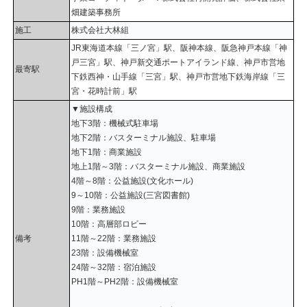
畑建築事務所
施工
株式会社大林組
JR東海道本線「三ノ宮」駅、阪神本線、阪急神戸本線「神
戸三宮」駅、神戸新交通ポートアイランド線、神戸市営地
最寄駅
下鉄西神・山手線「三宮」駅、神戸市営地下鉄海岸線「三
宮・花時計前」駅
▼施設構成
地下3階：機械式駐車場
地下2階：バスターミナル施設、駐車場
地下1階：商業施設
地上1階～3階：バスターミナル施設、商業施設
4階～8階：公益施設(文化ホール)
9～10階：公益施設(三宮図書館)
9階：業務施設
10階：高層部ロビー
備考
11階～22階：業務施設
23階：設備機械室
24階～32階：宿泊施設
PH1階～PH2階：設備機械室