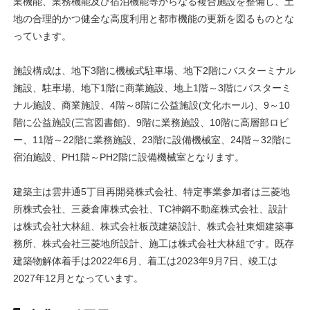
業機能、業務機能及び宿泊機能等からなる複合施設を整備し、土
地の合理的かつ健全な高度利用と都市機能の更新を図るものとな
っています。
施設構成は、地下3階に機械式駐車場、地下2階にバスターミナル
施設、駐車場、地下1階に商業施設、地上1階～3階にバスターミ
ナル施設、商業施設、4階～8階に公益施設(文化ホール)、9～10
階に公益施設(三宮図書館)、9階に業務施設、10階に高層部ロビ
ー、11階～22階に業務施設、23階に設備機械室、24階～32階に
宿泊施設、PH1階～PH2階に設備機械室となります。
建築主は雲井通5丁目再開発株式会社、特定事業参加者は三菱地
所株式会社、三菱倉庫株式会社、TC神鋼不動産株式会社、設計
は株式会社大林組、株式会社板茂建築設計、株式会社東畑建築事
務所、株式会社三菱地所設計、施工は株式会社大林組です。既存
建築物解体着手は2022年6月、着工は2023年9月7日、竣工は
2027年12月となっています。