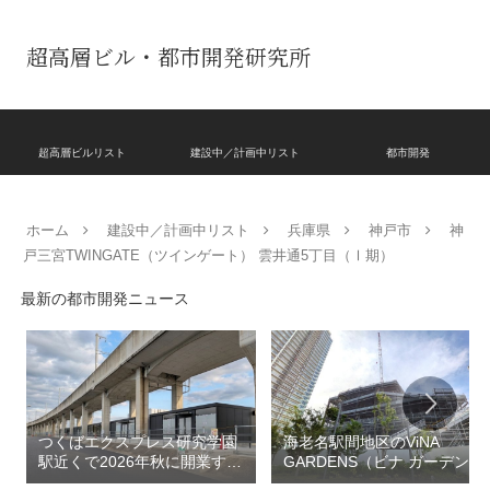
超高層ビル・都市開発研究所
超高層ビルリスト
建設中／計画中リスト
都市開発
ホーム
建設中／計画中リスト
兵庫県
神戸市
神
戸三宮TWINGATE（ツインゲート） 雲井通5丁目（Ⅰ期）
最新の都市開発ニュース
つくばエクスプレス研究学園
海老名駅間地区のViNA
駅近くで2026年秋に開業する
GARDENS（ビナ ガーデン
高架下商業施設「寿横
ズ）で建設中の「（仮称）フ