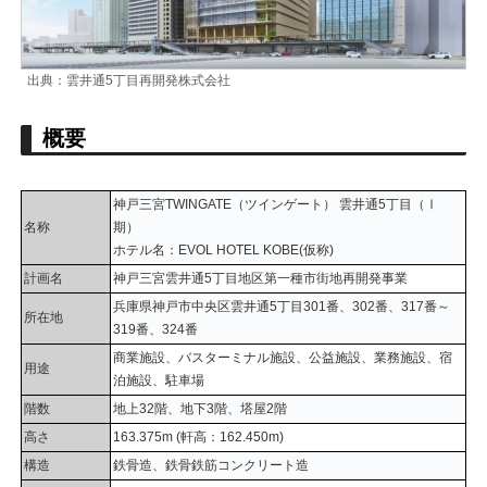
出典：雲井通5丁目再開発株式会社
概要
神戸三宮TWINGATE（ツインゲート） 雲井通5丁目（Ⅰ
名称
期）
ホテル名：EVOL HOTEL KOBE(仮称)
計画名
神戸三宮雲井通5丁目地区第一種市街地再開発事業
兵庫県神戸市中央区雲井通5丁目301番、302番、317番～
所在地
319番、324番
商業施設、バスターミナル施設、公益施設、業務施設、宿
用途
泊施設、駐車場
階数
地上32階、地下3階、塔屋2階
高さ
163.375m (軒高：162.450m)
構造
鉄骨造、鉄骨鉄筋コンクリート造