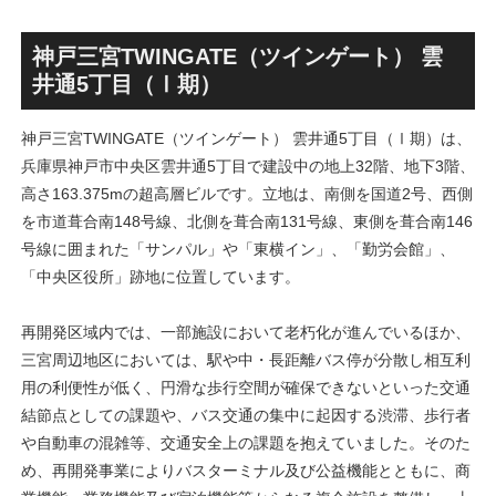
丁」！！とりせん研究学園店
ァミリー棟」と「（仮称）ホ
跡地の開発計画や商業ビル建
テル温浴棟」2026年夏時点建
設進行などにより駅前商業地
設状況！！天然温泉のほか子
神戸三宮TWINGATE（ツインゲート） 雲
が形成へ！！
育て・ペット関連の複合施設
井通5丁目（Ⅰ期）
の建設が進む！！
神戸三宮TWINGATE（ツインゲート） 雲井通5丁目（Ⅰ期）は、
兵庫県神戸市中央区雲井通5丁目で建設中の地上32階、地下3階、
高さ163.375mの超高層ビルです。立地は、南側を国道2号、西側
を市道葺合南148号線、北側を葺合南131号線、東側を葺合南146
号線に囲まれた「サンパル」や「東横イン」、「勤労会館」、
「中央区役所」跡地に位置しています。
再開発区域内では、一部施設において老朽化が進んでいるほか、
三宮周辺地区においては、駅や中・長距離バス停が分散し相互利
用の利便性が低く、円滑な歩行空間が確保できないといった交通
結節点としての課題や、バス交通の集中に起因する渋滞、歩行者
や自動車の混雑等、交通安全上の課題を抱えていました。そのた
め、再開発事業によりバスターミナル及び公益機能とともに、商