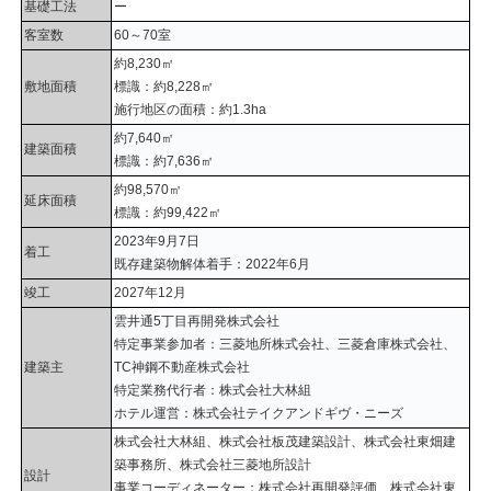
基礎工法
ー
客室数
60～70室
約8,230㎡
敷地面積
標識：約8,228㎡
施行地区の面積：約1.3ha
約7,640㎡
建築面積
標識：約7,636㎡
約98,570㎡
延床面積
標識：約99,422㎡
2023年9月7日
着工
既存建築物解体着手：2022年6月
竣工
2027年12月
雲井通5丁目再開発株式会社
特定事業参加者：三菱地所株式会社、三菱倉庫株式会社、
建築主
TC神鋼不動産株式会社
特定業務代行者：株式会社大林組
ホテル運営：株式会社テイクアンドギヴ・ニーズ
株式会社大林組、株式会社板茂建築設計、株式会社東畑建
築事務所、株式会社三菱地所設計
設計
事業コーディネーター：株式会社再開発評価、株式会社東