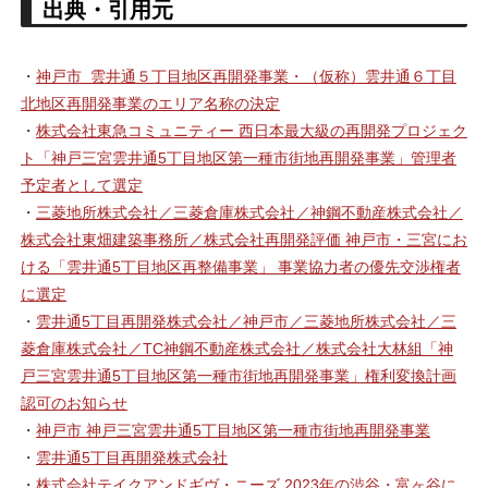
出典・引用元
・
神戸市 雲井通５丁目地区再開発事業・（仮称）雲井通６丁目
北地区再開発事業のエリア名称の決定
・
株式会社東急コミュニティー 西日本最大級の再開発プロジェク
ト「神戸三宮雲井通5丁目地区第一種市街地再開発事業」管理者
予定者として選定
・
三菱地所株式会社／三菱倉庫株式会社／神鋼不動産株式会社／
株式会社東畑建築事務所／株式会社再開発評価 神戸市・三宮にお
ける「雲井通5丁目地区再整備事業」 事業協力者の優先交渉権者
に選定
・
雲井通5丁目再開発株式会社／神戸市／三菱地所株式会社／三
菱倉庫株式会社／TC神鋼不動産株式会社／株式会社大林組「神
戸三宮雲井通5丁目地区第一種市街地再開発事業」権利変換計画
認可のお知らせ
・
神戸市 神戸三宮雲井通5丁目地区第一種市街地再開発事業
・
雲井通5丁目再開発株式会社
・
株式会社テイクアンドギヴ・ニーズ 2023年の渋谷・富ヶ谷に