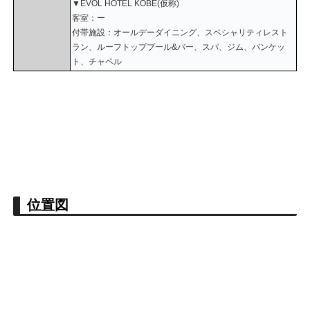
▼EVOL HOTEL KOBE(仮称)
客室：ー
付帯施設：オールデーダイニング、スペシャリティレスト
ラン、ルーフトッププール&バー、スパ、ジム、バンケッ
ト、チャペル
位置図