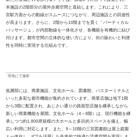
本施設の2階部分の屋外歩廊空間と直結します。これにより、三
宮駅方面からの動線がスムーズにつながり、周辺施設との回遊性
が高まります。さらに、2階から10階までを貫く「バーティカル
パッサージュ」が内部動線を一体化させ、各機能を有機的に結び
付けます。都市空間の立体的な使い方により、街の賑わいと利便
性を同時に実現する仕組みです。
現地にて撮影
低層部には、商業施設、文化ホール、図書館、バスターミナルと
いった多彩な都市機能が集約されています。商業店舗は地下1階
から3階に配置され、あじさい通りの路面型店舗を継承しながら
新しい商業機能を展開。文化ホール（4～8階）は、現行機能を継
承しつつ約1,800席規模の大ホールと多目的スペースを備え、幅
広い利用に対応します。また、9～10階の三宮図書館は屋上庭園
と一体化し、ICTを活用した先進的で快適な読書空間を実現しま