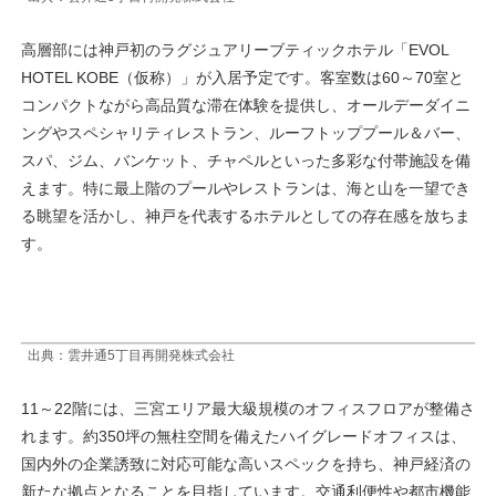
高層部には神戸初のラグジュアリーブティックホテル「EVOL
HOTEL KOBE（仮称）」が入居予定です。客室数は60～70室と
コンパクトながら高品質な滞在体験を提供し、オールデーダイニ
ングやスペシャリティレストラン、ルーフトッププール＆バー、
スパ、ジム、バンケット、チャペルといった多彩な付帯施設を備
えます。特に最上階のプールやレストランは、海と山を一望でき
る眺望を活かし、神戸を代表するホテルとしての存在感を放ちま
す。
出典：雲井通5丁目再開発株式会社
11～22階には、三宮エリア最大級規模のオフィスフロアが整備さ
れます。約350坪の無柱空間を備えたハイグレードオフィスは、
国内外の企業誘致に対応可能な高いスペックを持ち、神戸経済の
新たな拠点となることを目指しています。交通利便性や都市機能