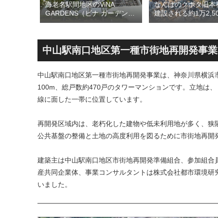
海老名駅間地区のViNA
開発事業
なんばのクボタ旧本
GARDENS（ビナ ガーデン
置されて
建設される約1万2,5
ズ）で建設中の「（仮称）フ
となって
の多目的アリーナ「
ァミリー棟」と「（仮称）ホ
周辺地
Kubota LaLa are
テル温浴棟」2026年夏時点建
ションや
区名称は「Kubota fi
設状況！！天然温泉のほか子
積する新
タフィールド）」に
中山駅南口地区第一種市街地再開発事業
育て・ペット関連の複合施設
の建設が進む！！
中山駅南口地区第一種市街地再開発事業は、神奈川県横浜市
100m、総戸数約470戸のタワーマンションです。立地は
線に面した一帯に位置しています。
再開発区域内は、老朽化した建物や低未利用地が多く、狭
公共基盤の整備と土地の高度利用を図るために市街地再開
建築主は中山駅南口地区市街地再開発準備組合、参加組合
産共同企業体、事業コンサルタントは株式会社都市環境研究所
いました。