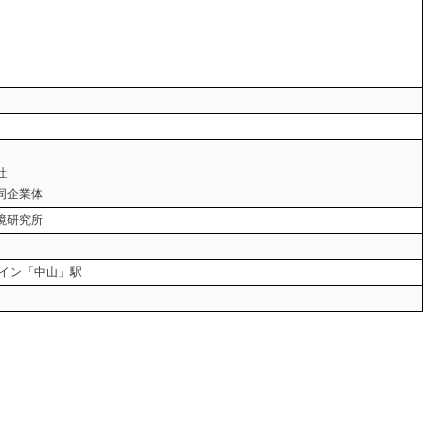
社
同企業体
境研究所
ライン「中山」駅