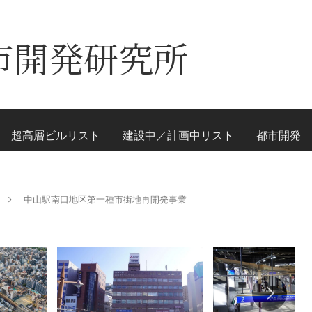
市開発研究所
超高層ビルリスト
建設中／計画中リスト
都市開発
中山駅南口地区第一種市街地再開発事業