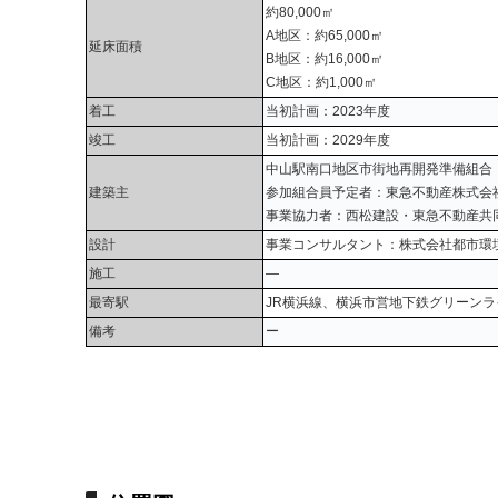
約80,000㎡
A地区：約65,000㎡
延床面積
B地区：約16,000㎡
C地区：約1,000㎡
着工
当初計画：2023年度
竣工
当初計画：2029年度
中山駅南口地区市街地再開発準備組合
建築主
参加組合員予定者：東急不動産株式会
事業協力者：西松建設・東急不動産共
設計
事業コンサルタント：株式会社都市環
施工
―
最寄駅
JR横浜線、横浜市営地下鉄グリーン
備考
ー