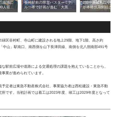
長崎駅前の県営バスターミナ
2階中央改札口やホ
社跡地に
ル一帯で計画が進む「大黒町
が本格供用開始され
00人収容
地区第一種市街地再開発事
線海老名駅改良工事
（仮称）
業」！！バスターミナルを核
機能強化で神奈川県
na」！！街
としたホテル・商業・オフィ
拠点が進化！！
eld（クボ
スを備える新たな交通・都市
決定！！
拠点を形成へ！！
緑区谷村町、寺山町に建設される地上29階、地下1階、高さ約
、「中山」駅南口、南西側を山下長津田線、南側を北八朔南部491号
隘な駅前広場や道路による交通処理の課題を抱えていることから、
発事業が進められています。
員予定者は東急不動産株式会社、事業協力者は西松建設・東急不動
です。当初計画では着工は2023年度、竣工は2029年度となって