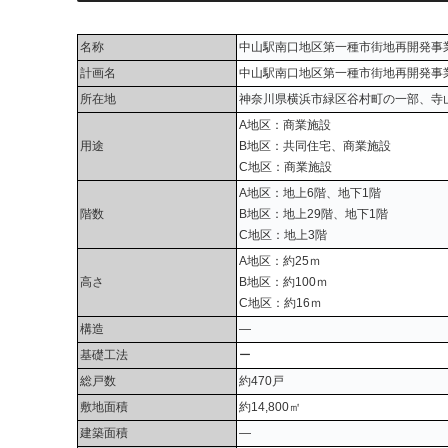
名称
中山駅南口地区第一種市街地再開発事
計画名
中山駅南口地区第一種市街地再開発事
所在地
神奈川県横浜市緑区谷村町の一部、寺
A地区：商業施設
用途
B地区：共同住宅、商業施設
C地区：商業施設
A地区：地上6階、地下1階
階数
B地区：地上29階、地下1階
C地区：地上3階
A地区：約25ｍ
高さ
B地区：約100ｍ
C地区：約16ｍ
構造
―
基礎工法
ー
総戸数
約470戸
敷地面積
約14,800㎡
建築面積
―