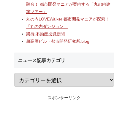
ームドア
村岡・深沢地区エリアに開業
千葉ニュータウンで
融合！ 都市開発マニアが案内する「丸の内建
た「相鉄
するショッピングセンター
む延床約3万㎡の大
築ツアー」
」！！駅
「MCUD・HASEKO Retail鎌
センター「（仮称）In
央の交通
倉梶原」！！2026年8月28日
築工事」！！AI・D
丸の内LOVEWalker 都市開発マニアが探索！
にカインズ、9月1日にライフ
える新たなデジタル
「丸の内ダンジョン」
が開業へ！！
整備が本格化！！
楽待 不動産投資新聞
超高層ビル・都市開発研究所.blog
ニュース記事カテゴリ
スポンサーリンク