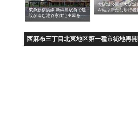
大阪城公園と大阪城
された
東急新横浜線 新綱島駅前で建
を結ぶ新たな歩行者
川線およ
設が進む池谷家住宅主屋を活
る「大阪城公園接続
）」！！
用した「新綱島MICCA」！！
キ」！！2028年春
港線整備
古民家＋2棟の木造商業施設
目指しデザインイメ
セスを強
による新たな駅前拠点が2026
表！！
年秋誕生へ！！
西麻布三丁目北東地区第一種市街地再開