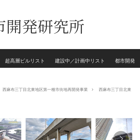
市開発研究所
超高層ビルリスト
建設中／計画中リスト
都市開発
西麻布三丁目北東地区第一種市街地再開発事業
西麻布三丁目北東