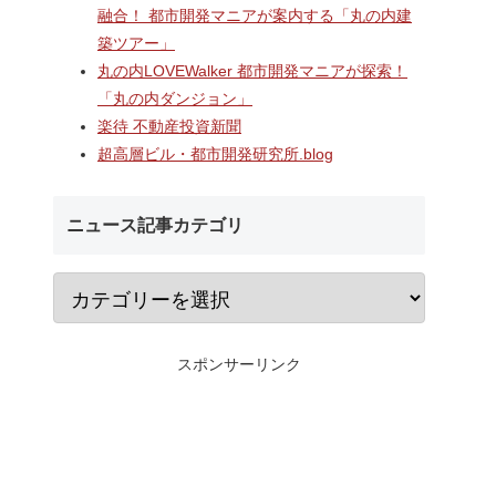
融合！ 都市開発マニアが案内する「丸の内建
A
長崎駅前の県営バス
なんばのクボタ旧本社跡地に
築ツアー」
ガーデン
ル一帯で計画が進む
建設される約1万2,500人収容
丸の内LOVEWalker 都市開発マニアが探索！
仮称）フ
地区第一種市街地再
の多目的アリーナ「（仮称）
仮称）ホ
業」！！バスターミ
Kubota LaLa arena」！！街
「丸の内ダンジョン」
年夏時点建
としたホテル・商業
区名称は「Kubota field（クボ
楽待 不動産投資新聞
のほか子
スを備える新たな交
タフィールド）」に決定！！
超高層ビル・都市開発研究所.blog
複合施設
拠点を形成へ！！
ニュース記事カテゴリ
スポンサーリンク