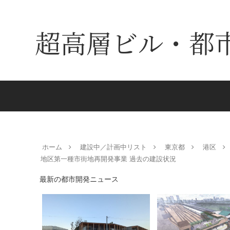
超高層ビル・都
ホーム
建設中／計画中リスト
東京都
港区
地区第一種市街地再開発事業 過去の建設状況
最新の都市開発ニュース