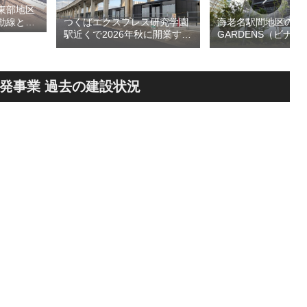
東部地区
つくばエクスプレス研究学園
海老名駅間地区のViN
動線とな
駅近くで2026年秋に開業する
GARDENS（ビナ 
デッ
高架下商業施設「寿横
ズ）で建設中の「（
頃の開通を
丁」！！とりせん研究学園店
ァミリー棟」と「（
ージを公
跡地の開発計画や商業ビル建
テル温浴棟」2026
設進行などにより駅前商業地
設状況！！天然温泉
発事業 過去の建設状況
が形成へ！！
育て・ペット関連の
の建設が進む！！