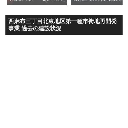
前六丁目八角館建替計
用した「新綱島MICCA」！！
画」！！妹島和世氏率いる
古民家＋2棟の木造商業施設
SANAA設計で神宮前交差点に
による新たな駅前拠点が2026
新たな商業施設誕生へ！！
年秋誕生へ！！
西麻布三丁目北東地区第一種市街地再開発
事業 過去の建設状況