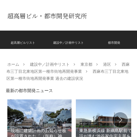
超高層ビル・都市開発研究所
超高層ビルリスト
建設中／計画中リスト
都市開発
ホーム
建設中／計画中リスト
東京都
港区
西麻
布三丁目北東地区第一種市街地再開発事業
西麻布三丁目北東地
区第一種市街地再開発事業 過去の建設状況
最新の都市開発ニュース
現地に建築計画のお知らせ板
東急新横浜線 新綱島駅前で建
が設置された「（仮称）神宮
設が進む池谷家住宅主屋を活