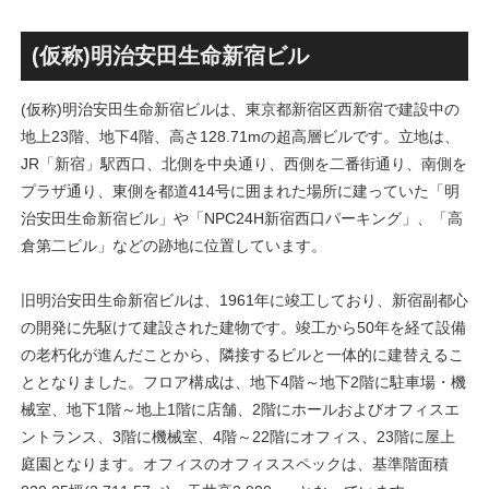
画」！！妹島和世氏率いる
古民家＋2棟の木造商業施設
SANAA設計で神宮前交差点に
による新たな駅前拠点が2026
新たな商業施設誕生へ！！
年秋誕生へ！！
(仮称)明治安田生命新宿ビル
(仮称)明治安田生命新宿ビルは、東京都新宿区西新宿で建設中の
地上23階、地下4階、高さ128.71mの超高層ビルです。立地は、
JR「新宿」駅西口、北側を中央通り、西側を二番街通り、南側を
プラザ通り、東側を都道414号に囲まれた場所に建っていた「明
治安田生命新宿ビル」や「NPC24H新宿西口パーキング」、「高
倉第二ビル」などの跡地に位置しています。
旧明治安田生命新宿ビルは、1961年に竣工しており、新宿副都心
の開発に先駆けて建設された建物です。竣工から50年を経て設備
の老朽化が進んだことから、隣接するビルと一体的に建替えるこ
ととなりました。フロア構成は、地下4階～地下2階に駐車場・機
械室、地下1階～地上1階に店舗、2階にホールおよびオフィスエ
ントランス、3階に機械室、4階～22階にオフィス、23階に屋上
庭園となります。オフィスのオフィススペックは、基準階面積