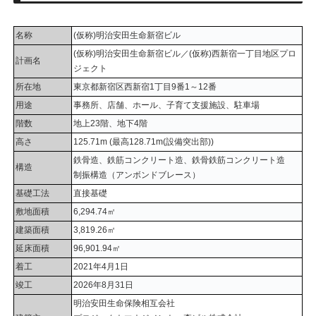
名称
(仮称)明治安田生命新宿ビル
(仮称)明治安田生命新宿ビル／(仮称)西新宿一丁目地区プロ
計画名
ジェクト
所在地
東京都新宿区西新宿1丁目9番1～12番
用途
事務所、店舗、ホール、子育て支援施設、駐車場
階数
地上23階、地下4階
高さ
125.71m (最高128.71m(設備突出部))
鉄骨造、鉄筋コンクリート造、鉄骨鉄筋コンクリート造
構造
制振構造（アンボンドブレース）
基礎工法
直接基礎
敷地面積
6,294.74㎡
建築面積
3,819.26㎡
延床面積
96,901.94㎡
着工
2021年4月1日
竣工
2026年8月31日
明治安田生命保険相互会社