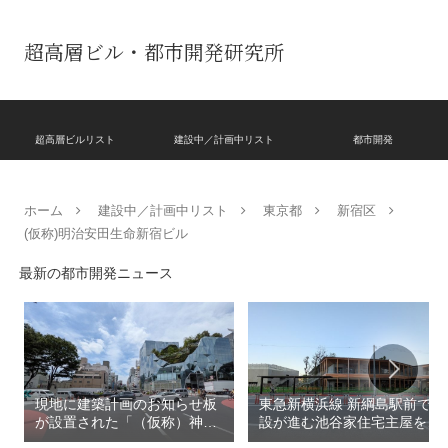
超高層ビル・都市開発研究所
超高層ビルリスト
建設中／計画中リスト
都市開発
ホーム
建設中／計画中リスト
東京都
新宿区
(仮称)明治安田生命新宿ビル
最新の都市開発ニュース
現地に建築計画のお知らせ板
東急新横浜線 新綱島駅前で建
が設置された「（仮称）神宮
設が進む池谷家住宅主屋を活
前六丁目八角館建替計
用した「新綱島MICCA」！！