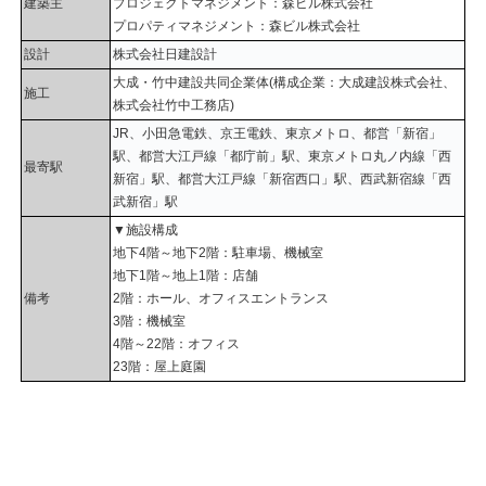
建築主
プロジェクトマネジメント：森ビル株式会社
プロパティマネジメント：森ビル株式会社
設計
株式会社日建設計
大成・竹中建設共同企業体(構成企業：大成建設株式会社、
施工
株式会社竹中工務店)
JR、小田急電鉄、京王電鉄、東京メトロ、都営「新宿」
駅、都営大江戸線「都庁前」駅、東京メトロ丸ノ内線「西
最寄駅
新宿」駅、都営大江戸線「新宿西口」駅、西武新宿線「西
武新宿」駅
▼施設構成
地下4階～地下2階：駐車場、機械室
地下1階～地上1階：店舗
備考
2階：ホール、オフィスエントランス
3階：機械室
4階～22階：オフィス
23階：屋上庭園