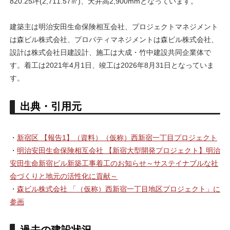
820.25坪(2,711.57㎡)、天井高2,900mmとなっています。
建築主は明治安田生命保険相互会社、プロジェクトマネジメント
は森ビル株式会社、プロパティマネジメントは森ビル株式会社、
設計は株式会社日建設計、施工は大成・竹中建設共同企業体で
す。着工は2021年4月1日、竣工は2026年8月31日となっていま
す。
出典・引用元
・
新宿区 【報告1】（資料）（仮称）西新宿一丁目プロジェクト
・
明治安田生命保険相互会社 【新宿大型開発プロジェクト】明治
安田生命新宿ビル新築工事着工のお知らせ～サステイナブルな社
会づくりと地元の活性化に貢献～
・
森ビル株式会社 「（仮称）西新宿一丁目地区プロジェクト」に
参画
過去の建設状況