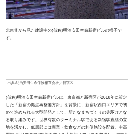
北東側から見た建設中の(仮称)明治安田生命新宿ビルの様子で
す。
出典∶明治安田生命保険相互会社／新宿区
(仮称)明治安田生命新宿ビルは、東京都と新宿区が2018年に策定
した「新宿の拠点再整備方針」を背景に、新宿駅西口エリアで初
めて進められる大型開発として、新たなまちづくりの先駆けとな
る取り組みです。世界有数のターミナル駅である新宿駅直結の立
地を活かし、低層部には商業・飲食などの利便施設を配置、中高