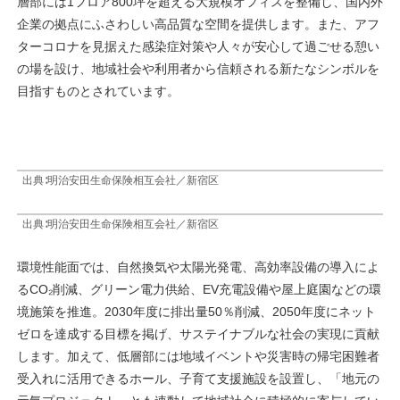
層部には1フロア800坪を超える大規模オフィスを整備し、国内外
企業の拠点にふさわしい高品質な空間を提供します。また、アフ
ターコロナを見据えた感染症対策や人々が安心して過ごせる憩い
の場を設け、地域社会や利用者から信頼される新たなシンボルを
目指すものとされています。
出典∶明治安田生命保険相互会社／新宿区
出典∶明治安田生命保険相互会社／新宿区
環境性能面では、自然換気や太陽光発電、高効率設備の導入によ
るCO₂削減、グリーン電力供給、EV充電設備や屋上庭園などの環
境施策を推進。2030年度に排出量50％削減、2050年度にネット
ゼロを達成する目標を掲げ、サステイナブルな社会の実現に貢献
します。加えて、低層部には地域イベントや災害時の帰宅困難者
受入れに活用できるホール、子育て支援施設を設置し、「地元の