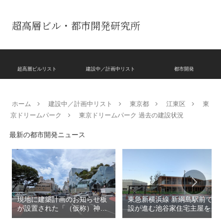
超高層ビル・都市開発研究所
超高層ビルリスト
建設中／計画中リスト
都市開発
ホーム
建設中／計画中リスト
東京都
江東区
東
京ドリームパーク
東京ドリームパーク 過去の建設状況
最新の都市開発ニュース
現地に建築計画のお知らせ板
東急新横浜線 新綱島駅前で建
が設置された「（仮称）神宮
設が進む池谷家住宅主屋を活
前六丁目八角館建替計
用した「新綱島MICCA」！！