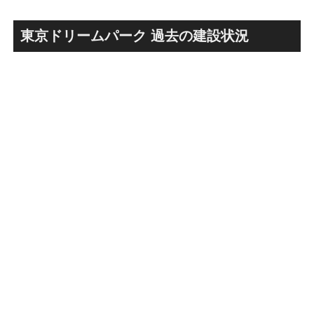
画」！！妹島和世氏率いる
古民家＋2棟の木造商業施設
SANAA設計で神宮前交差点に
による新たな駅前拠点が2026
新たな商業施設誕生へ！！
年秋誕生へ！！
東京ドリームパーク 過去の建設状況