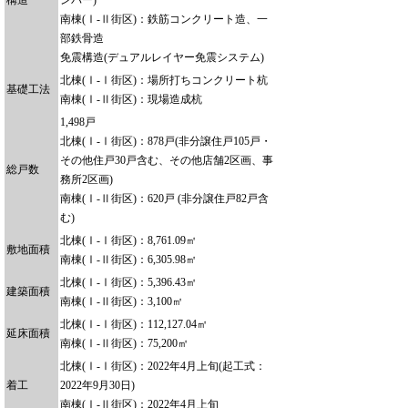
構造
ンパー)
南棟(Ⅰ-Ⅱ街区)：鉄筋コンクリート造、一
部鉄骨造
免震構造(デュアルレイヤー免震システム)
北棟(Ⅰ-Ⅰ街区)：場所打ちコンクリート杭
基礎工法
南棟(Ⅰ-Ⅱ街区)：現場造成杭
1,498戸
北棟(Ⅰ-Ⅰ街区)：878戸(非分譲住戸105戸・
その他住戸30戸含む、その他店舗2区画、事
総戸数
務所2区画)
南棟(Ⅰ-Ⅱ街区)：620戸 (非分譲住戸82戸含
む)
北棟(Ⅰ-Ⅰ街区)：8,761.09㎡
敷地面積
南棟(Ⅰ-Ⅱ街区)：6,305.98㎡
北棟(Ⅰ-Ⅰ街区)：5,396.43㎡
建築面積
南棟(Ⅰ-Ⅱ街区)：3,100㎡
北棟(Ⅰ-Ⅰ街区)：112,127.04㎡
延床面積
南棟(Ⅰ-Ⅱ街区)：75,200㎡
北棟(Ⅰ-Ⅰ街区)：2022年4月上旬(起工式：
着工
2022年9月30日)
南棟(Ⅰ-Ⅱ街区)：2022年4月上旬