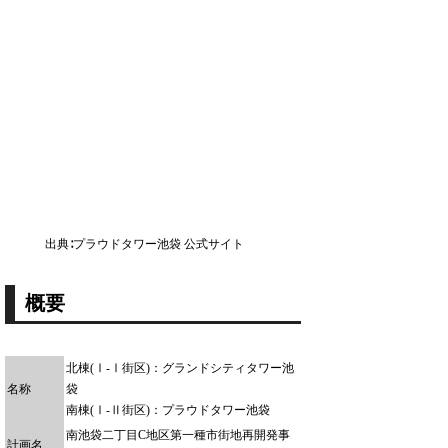
出典∶プラウドタワー池袋 公式サイト
概要
北棟(Ⅰ-Ⅰ街区)：グランドシティタワー池
名称
袋
南棟(Ⅰ-Ⅱ街区)：プラウドタワー池袋
南池袋二丁目C地区第一種市街地再開発事
計画名