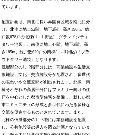
ています。
配置計画は、南北に長い再開発区域を南北に分
け、北側に地上52階、地下2階、高さ190m、総
戸数878戸の北棟(Ⅰ-Ⅰ街区)「グランドシティ
タワー池袋」、南側に地上47階、地下2階、高
さ185m、総戸数620戸の南棟(Ⅰ-Ⅱ街区)「プラ
ウドタワー池袋」となります。
低層部分の1、2階部分には、商業施設や生活支
援施設、文化・交流施設等が配置され、多世代
の賑わいや交流空間が創出されます。北棟・南
棟それぞれの高層部分にはファミリー向けの住
戸を中心とした都市型住宅を整備し、新しい都
市コミュニティの形成と多世代にわたる多様な
交流を促進するものとされています。また、
北棟の低層部分の1～3階には業務施設を配置
し、公共施設等の導入を図る計画となっていま
す。敷地内には北側広場や南側広場、環状5の1