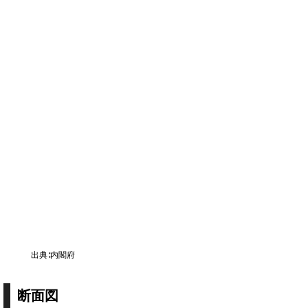
出典∶内閣府
断面図