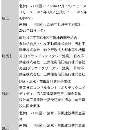
北棟(Ⅰ-Ⅰ街区)：2025年12月下旬(ニュース
リリース：2026年3月／公式サイト：2027年
竣工
4月中旬)
南棟(Ⅰ-Ⅱ街区)：2026年11月中旬 (標識：
2025年12月下旬)
南池袋二丁目C地区市街地再開発組合
参加組合員：住友不動産株式会社、野村不
動産株式会社、独立行政法人都市再生機構
建築主
売主(グランドシティタワー池袋)：住友不
動産株式会社、三井住友信託銀行株式会社
売主(プラウドタワータワー池袋)：野村不
動産株式会社、三井住友信託銀行株式会社
INA・清水・前田設計共同企業体
事業推進コンサルタント：ポリテックエイ
設計
ディディ、INA新建築研究所共同企業体
設計施工等業務一括受託者：清水・前田建
設共同企業体
北棟(Ⅰ-Ⅰ街区)：清水・前田建設共同企業
体
南棟(Ⅰ-Ⅱ街区)：清水・前田建設共同企業
施工