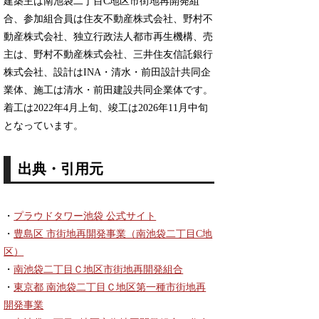
建築主は南池袋二丁目C地区市街地再開発組
合、参加組合員は住友不動産株式会社、野村不
動産株式会社、独立行政法人都市再生機構、売
主は、野村不動産株式会社、三井住友信託銀行
株式会社、設計はINA・清水・前田設計共同企
業体、施工は清水・前田建設共同企業体です。
着工は2022年4月上旬、竣工は2026年11月中旬
となっています。
出典・引用元
・
プラウドタワー池袋 公式サイト
・
豊島区 市街地再開発事業（南池袋二丁目C地
区）
・
南池袋二丁目Ｃ地区市街地再開発組合
・
東京都 南池袋二丁目Ｃ地区第一種市街地再
開発事業