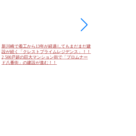
新川崎で着工から13年が経過してもまだまだ建
現地に建築計画のお知
設が続く「クレストプライムレジデンス」！！
「（仮称）神宮前六丁
2,500戸超の巨大マンション街で「プロムナー
妹島和世氏率いるSA
ド八番街」の建設が進む！！
に新たな商業施設誕生