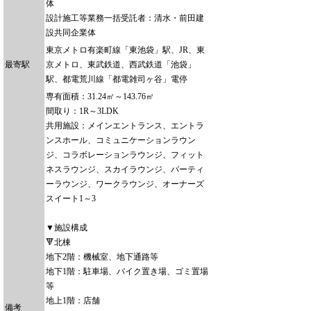
体
設計施工等業務一括受託者：清水・前田建
設共同企業体
東京メトロ有楽町線「東池袋」駅、JR、東
最寄駅
京メトロ、東武鉄道、西武鉄道「池袋」
駅、都電荒川線「都電雑司ヶ谷」電停
専有面積：31.24㎡～143.76㎡
間取り：1R～3LDK
共用施設：メインエントランス、エントラ
ンスホール、コミュニケーションラウン
ジ、コラボレーションラウンジ、フィット
ネスラウンジ、スカイラウンジ、パーティ
ーラウンジ、ワークラウンジ、オーナーズ
スイート1～3
▼施設構成
🔻北棟
地下2階：機械室、地下通路等
地下1階：駐車場、バイク置き場、ゴミ置場
等
地上1階：店舗
備考