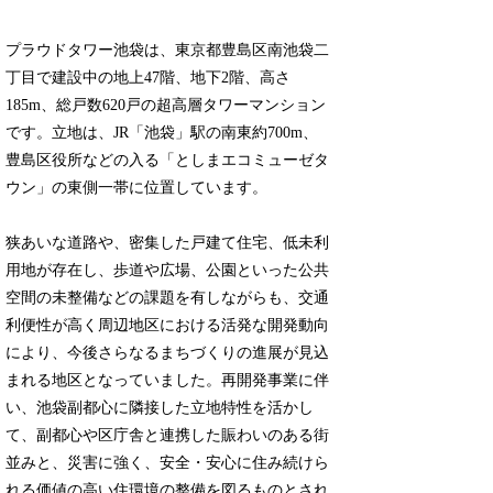
プラウドタワー池袋は、東京都豊島区南池袋二
丁目で建設中の地上47階、地下2階、高さ
185m、総戸数620戸の超高層タワーマンション
です。立地は、JR「池袋」駅の南東約700m、
豊島区役所などの入る「としまエコミューゼタ
ウン」の東側一帯に位置しています。
狭あいな道路や、密集した戸建て住宅、低未利
用地が存在し、歩道や広場、公園といった公共
空間の未整備などの課題を有しながらも、交通
利便性が高く周辺地区における活発な開発動向
により、今後さらなるまちづくりの進展が見込
まれる地区となっていました。再開発事業に伴
い、池袋副都心に隣接した立地特性を活かし
て、副都心や区庁舎と連携した賑わいのある街
並みと、災害に強く、安全・安心に住み続けら
れる価値の高い住環境の整備を図るものとされ