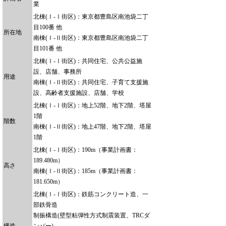
業
北棟(Ⅰ-Ⅰ街区)：東京都豊島区南池袋二丁
目100番 他
所在地
南棟(Ⅰ-Ⅱ街区)：東京都豊島区南池袋二丁
目101番 他
北棟(Ⅰ-Ⅰ街区)：共同住宅、公共公益施
設、店舗、事務所
用途
南棟(Ⅰ-Ⅱ街区)：共同住宅、子育て支援施
設、高齢者支援施設、店舗、学校
北棟(Ⅰ-Ⅰ街区)：地上52階、地下2階、塔屋
1階
階数
南棟(Ⅰ-Ⅱ街区)：地上47階、地下2階、塔屋
1階
北棟(Ⅰ-Ⅰ街区)：190m（事業計画書：
189.480m）
高さ
南棟(Ⅰ-Ⅱ街区)：185m（事業計画書：
181.650m）
北棟(Ⅰ-Ⅰ街区)：鉄筋コンクリート造、一
部鉄骨造
制振構造(壁型粘弾性方式制震装置、TRCダ