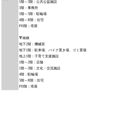
1階～3階：公共公益施設
3階：事務所
1階～5階：駐輪場
4階～R階：住宅
PH階：塔屋
🔻南棟
地下2階：機械室
地下1階：駐車場、バイク置き場、ゴミ置場
地上1階：子育て支援施設
1階～2階：店舗
1階～3階：文化・交流施設
4階：駐輪場
5階～R階：住宅
PH階：塔屋