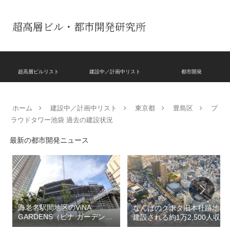
超高層ビル・都市開発研究所
超高層ビルリスト
建設中／計画中リスト
都市開発
ホーム
建設中／計画中リスト
東京都
豊島区
プ
ラウドタワー池袋 過去の建設状況
最新の都市開発ニュース
海老名駅間地区のViNA
なんばのクボタ旧本社跡地に
GARDENS（ビナ ガーデン
建設される約1万2,500人収容
ズ）で建設中の「（仮称）フ
の多目的アリーナ「（仮称）