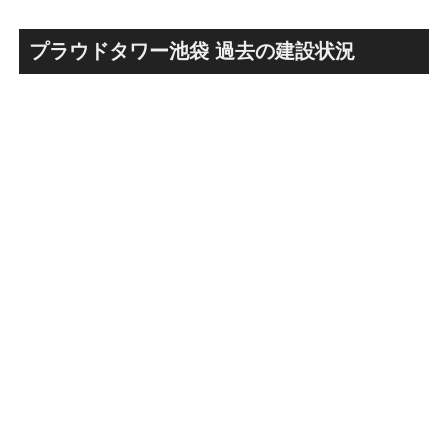
ァミリー棟」と「（仮称）ホ
Kubota LaLa arena」！！街
テル温浴棟」2026年夏時点建
区名称は「Kubota field（クボ
設状況！！天然温泉のほか子
タフィールド）」に決定！！
プラウドタワー池袋 過去の建設状況
育て・ペット関連の複合施設
の建設が進む！！