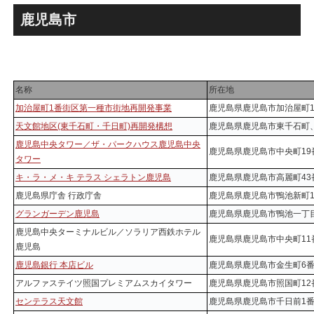
による新たな駅前拠点が2026
表！！
年秋誕生へ！！
鹿児島市
名称
所在地
加治屋町1番街区第一種市街地再開発事業
鹿児島県鹿児島市加治屋町
天文館地区(東千石町・千日町)再開発構想
鹿児島県鹿児島市東千石町
鹿児島中央タワー／ザ・パークハウス鹿児島中央
鹿児島県鹿児島市中央町19
タワー
キ・ラ・メ・キ テラス シェラトン鹿児島
鹿児島県鹿児島市高麗町43番
鹿児島県庁舎 行政庁舎
鹿児島県鹿児島市鴨池新町1
グランガーデン鹿児島
鹿児島県鹿児島市鴨池一丁目
鹿児島中央ターミナルビル／ソラリア西鉄ホテル
鹿児島県鹿児島市中央町11
鹿児島
鹿児島銀行 本店ビル
鹿児島県鹿児島市金生町6番
アルファステイツ照国プレミアムスカイタワー
鹿児島県鹿児島市照国町12
センテラス天文館
鹿児島県鹿児島市千日前1番