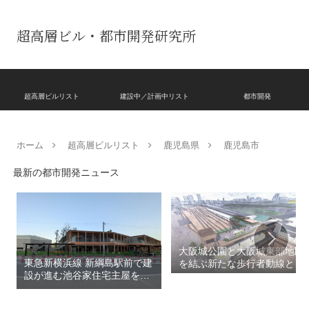
超高層ビル・都市開発研究所
超高層ビルリスト
建設中／計画中リスト
都市開発
ホーム
超高層ビルリスト
鹿児島県
鹿児島市
最新の都市開発ニュース
大阪城公園と大阪城東部地区
東急新横浜線 新綱島駅前で建
を結ぶ新たな歩行者動線とな
設が進む池谷家住宅主屋を活
る「大阪城公園接続デッ
用した「新綱島MICCA」！！
キ」！！2028年春頃の開通を
古民家＋2棟の木造商業施設
目指しデザインイメージを公