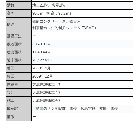
階数
地上21階、塔屋1階
高さ
90.8ｍ（軒高：90.2ｍ）
鉄筋コンクリート造、鉄骨造
構造
制震構造（知的制振システム TASMO）
基礎工法
ー
敷地面積
3,740.91㎡
建築面積
1,840.44㎡
延床面積
28,422.92㎡
着工
2008年4月
竣工
2009年12月
建築主
大成建設株式会社
設計
大成建設株式会社
施工
大成建設株式会社
最寄駅
広島電鉄「女学院前」電停、広島電鉄「立町」電停
備考
ー