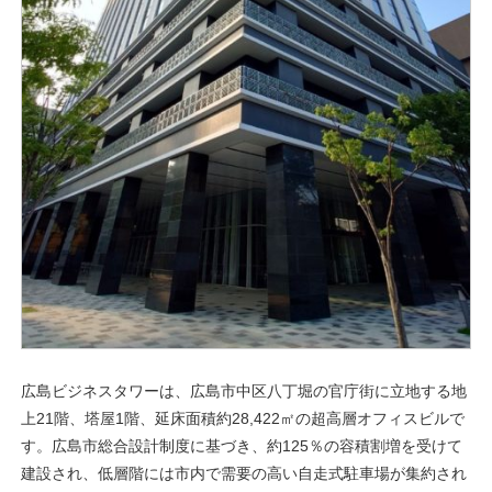
広島ビジネスタワーは、広島市中区八丁堀の官庁街に立地する地
上21階、塔屋1階、延床面積約28,422㎡の超高層オフィスビルで
す。広島市総合設計制度に基づき、約125％の容積割増を受けて
建設され、低層階には市内で需要の高い自走式駐車場が集約され