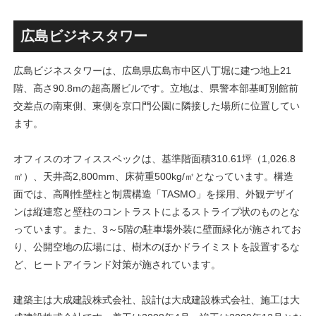
古民家＋2棟の木造商業施設
目指しデザインイメージを公
による新たな駅前拠点が2026
表！！
年秋誕生へ！！
広島ビジネスタワー
広島ビジネスタワーは、広島県広島市中区八丁堀に建つ地上21
階、高さ90.8mの超高層ビルです。立地は、県警本部基町別館前
交差点の南東側、東側を京口門公園に隣接した場所に位置してい
ます。
オフィスのオフィススペックは、基準階面積310.61坪（1,026.8
㎡）、天井高2,800mm、床荷重500kg/㎡となっています。構造
面では、高剛性壁柱と制震構造「TASMO」を採用、外観デザイ
ンは縦連窓と壁柱のコントラストによるストライプ状のものとな
っています。また、3～5階の駐車場外装に壁面緑化が施されてお
り、公開空地の広場には、樹木のほかドライミストを設置するな
ど、ヒートアイランド対策が施されています。
建築主は大成建設株式会社、設計は大成建設株式会社、施工は大