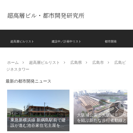
超高層ビル・都市開発研究所
超高層ビルリスト
建設中／計画中リスト
都市開発
ホーム
超高層ビルリスト
広島県
広島市
広島ビ
ジネスタワー
最新の都市開発ニュース
大阪城公園と大阪城東部地区
東急新横浜線 新綱島駅前で建
を結ぶ新たな歩行者動線とな
設が進む池谷家住宅主屋を活
る「大阪城公園接続デッ
用した「新綱島MICCA」！！
キ」！！2028年春頃の開通を