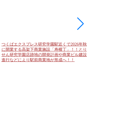
つくばエクスプレス研究学園駅近くで2026年秋
海老名駅間地区のViNA
に開業する高架下商業施設「寿横丁」！！とり
デンズ）で建設中の「
せん研究学園店跡地の開発計画や商業ビル建設
と「（仮称）ホテル温浴
進行などにより駅前商業地が形成へ！！
状況！！天然温泉のほ
複合施設の建設が進む