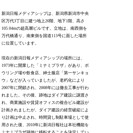
新潟日報メディアシップは、新潟県新潟市中央
区万代3丁目に建つ地上20階、地下1階、高さ
105.04mの超高層ビルです。立地は、南西側を
万代橋通り、南東側を国道113号に面した場所
に位置しています。
現在の新潟日報メディアシップの場所には、
1973年に開業した「ミナミプラザ」があり、ボ
ウリング場や飲食店、紳士服店「第一サンキョ
ウ」などが入っていましたが、老朽化により
2007年に閉鎖され、2008年には撤去工事が行わ
れました。その後、跡地はダイア建設に譲渡さ
れ、商業施設や賃貸オフィスの複合ビル建設が
計画されましたが、ダイア建設の経営破綻によ
り計画は中止され、時間貸し制駐車場として使
用された後、2010年に新潟日報社は本社機能を
ミナミプラザ跡地に移転することを決定してい