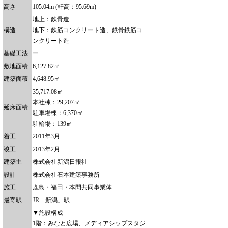
高さ
105.04m (軒高：95.69m)
地上：鉄骨造
構造
地下：鉄筋コンクリート造、鉄骨鉄筋コ
ンクリート造
基礎工法
ー
敷地面積
6,127.82㎡
建築面積
4,648.95㎡
35,717.08㎡
本社棟：29,207㎡
延床面積
駐車場棟：6,370㎡
駐輪場：139㎡
着工
2011年3月
竣工
2013年2月
建築主
株式会社新潟日報社
設計
株式会社石本建築事務所
施工
鹿島・福田・本間共同事業体
最寄駅
JR「新潟」駅
▼施設構成
1階：みなと広場、メディアシップスタジ