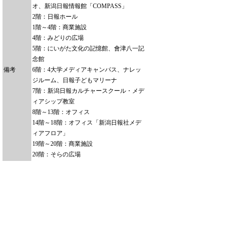
オ、新潟日報情報館「COMPASS」
2階：日報ホール
1階～4階：商業施設
4階：みどりの広場
5階：にいがた文化の記憶館、會津八一記
念館
備考
6階：4大学メディアキャンパス、ナレッ
ジルーム、日報子どもマリーナ
7階：新潟日報カルチャースクール・メデ
ィアシップ教室
8階～13階：オフィス
14階～18階：オフィス「新潟日報社メデ
ィアフロア」
19階～20階：商業施設
20階：そらの広場