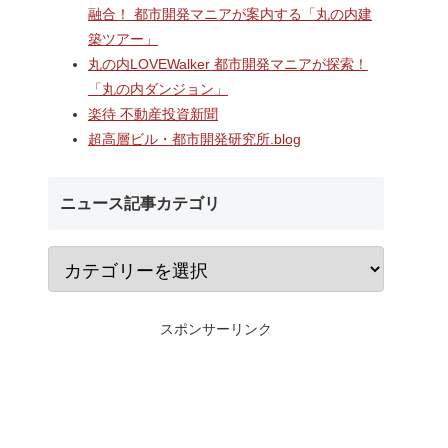
研究学園
海老名駅間地区のViNA
なんばのクボタ旧本
融合！ 都市開発マニアが案内する「丸の内建
に開業する
GARDENS（ビナ ガーデン
建設される約1万2,5
築ツアー」
横
ズ）で建設中の「（仮称）フ
の多目的アリーナ「
究学園店
ァミリー棟」と「（仮称）ホ
Kubota LaLa are
丸の内LOVEWalker 都市開発マニアが探索！
業ビル建
テル温浴棟」2026年夏時点建
区名称は「Kubota fi
「丸の内ダンジョン」
前商業地
設状況！！天然温泉のほか子
タフィールド）」に
楽待 不動産投資新聞
育て・ペット関連の複合施設
の建設が進む！！
超高層ビル・都市開発研究所.blog
ニュース記事カテゴリ
スポンサーリンク