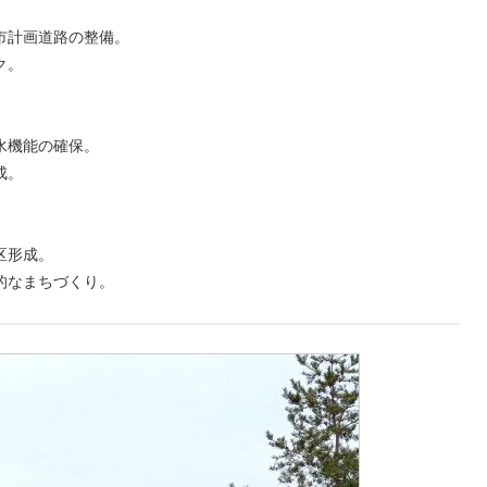
市計画道路の整備。
ク。
水機能の確保。
成。
区形成。
的なまちづくり。