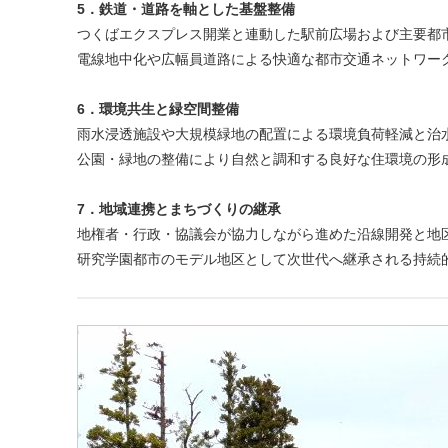
5．鉄道・道路を軸とした基盤整備
つくばエクスプレス開業と連動した駅前広場および主要都
電線地中化や広幅員道路による快適な都市交通ネットワー
6．環境共生と緑空間整備
雨水浸透施設や大規模緑地の配置による環境負荷軽減と治
公園・緑地の整備により自然と調和する良好な住環境の形
7．地域連携とまちづくりの継承
地権者・行政・協議会が協力しながら進めた沿線開発と地
研究学園都市のモデル地区として次世代へ継承される持続