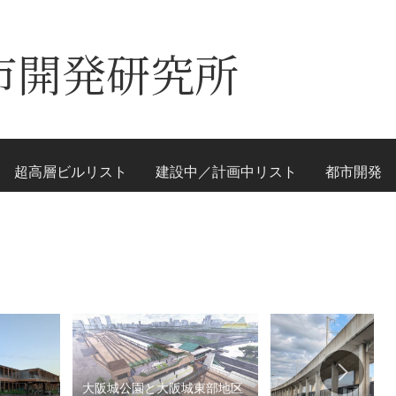
市開発研究所
超高層ビルリスト
建設中／計画中リスト
都市開発
大阪城公園と大阪城東部地区