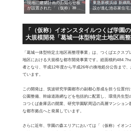
最大級のリ
現地に建築計画のお知らせ板
東急新横浜線 新綱
る「三井
が設置された「（仮称）神宮
設が進む池谷家住宅
 ラゾーナ
前六丁目八角館建替計
用した「新綱島MIC
29年春に
画」！！妹島和世氏率いる
古民家＋2棟の木造
ューアル
SANAA設計で神宮前交差点に
による新たな駅前拠点
新たな商業施設誕生へ！！
年秋誕生へ！！
「（仮称）イオンスタイルつくば学園の
大規模開発「葛城一体型特定土地区画整理
「葛城一体型特定土地区画整理事業」は、つくばエクスプ
地区における大規模な都市開発事業です。総面積約484.7h
者となり、平成12年度から平成26年の換地処分公告まで
ています。
この開発は、筑波研究学園都市の副都心形成を担う位置付
公園整備、幹線道路網などを包括的に配置し、環境共生型
コつくば倉庫店の開業、研究学園駅周辺の高層マンション群
な都市拠点へと発展しています。
さらに近年、学園の森エリアにおいては「（仮称）イオン