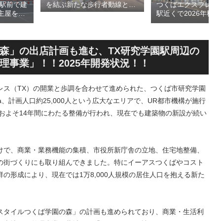
島駅前で建
つくばエクスプレス
を結ぶ新たな歩行者動線とな
主屋を活
駅近くで2026年秋
る「大阪城公園接続デッ
CA」！！
高架下商業施設「寿
キ」！！2028年春頃の開通を
商業施設
丁」！！とりせん研
目指しデザインイメージを公
が2026
跡地の開発計画や商
表！！
設進行などにより駅
森」の出店計画も進む、TX研究学園駅周辺の
が形成へ！！
事業」！！2025年開発状況！！
レス（TX）の開業と歩調を合わせて進められた、つくば市研究学園
a、計画人口約25,000人という広大なエリアで、UR都市機構が施行
、およそ14年間にわたる整備が行われ、現在でも建築物の新設が続い
けで、商業・業務機能の集積、市役所新庁舎の立地、住宅地整備、
の街づくりにも取り組んできました。特にイーアスつくばやコスト
の形成により、現在では1万8,000人規模の居住人口を抱える新た
スタイルつくば学園の森」の計画も進められており、商業・生活利