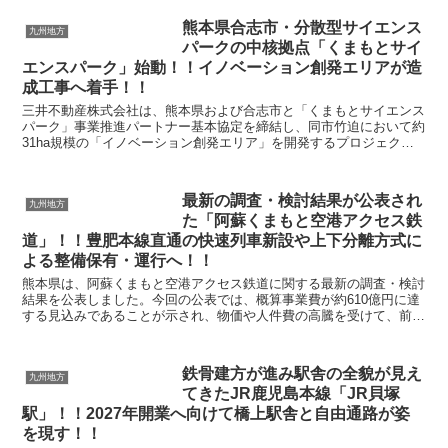
熊本県合志市・分散型サイエンス
九州地方
パークの中核拠点「くまもとサイ
エンスパーク」始動！！イノベーション創発エリアが造
成工事へ着手！！
三井不動産株式会社は、熊本県および合志市と「くまもとサイエンス
パーク」事業推進パートナー基本協定を締結し、同市竹迫において約
31ha規模の「イノベーション創発エリア」を開発するプロジェクト
を始動しました。本事業は、半導体産業の集積が進む地...
最新の調査・検討結果が公表され
九州地方
た「阿蘇くまもと空港アクセス鉄
道」！！豊肥本線直通の快速列車新設や上下分離方式に
よる整備保有・運行へ！！
熊本県は、阿蘇くまもと空港アクセス鉄道に関する最新の調査・検討
結果を公表しました。今回の公表では、概算事業費が約610億円に達
する見込みであることが示され、物価や人件費の高騰を受けて、前回
公表時の想定からおよそ200億円の増加となりました...
鉄骨建方が進み駅舎の全貌が見え
九州地方
てきたJR鹿児島本線「JR貝塚
駅」！！2027年開業へ向けて橋上駅舎と自由通路が姿
を現す！！