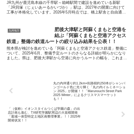
JR九州が鹿児島本線の千早駅～箱崎駅間で建設を進めている新駅
「JR貝塚（じぇいあーるかいづか）」駅は、2027年の開業に向けて
工事が本格化しています。2026年5月時点では、橋上駅舎と自由通路
の鉄骨建方が進み、建物の骨格がほぼ完成する上棟...
肥後大津駅と阿蘇くまもと空港を
九州地方
結ぶ「阿蘇くまもと空港アクセス
鉄道」整備の鉄道ルートの絞り込み結果を公表！！
熊本県が検討を進めている「阿蘇くまもと空港アクセス鉄道」整備に
ついて、2025年6月、整備予定ルートのさらなる詳細が明らかになり
ました。県は、肥後大津駅から空港に向かうルートの幅を、これまで
の約1.5kmから約500mにまで絞り込み、将来...
丸の内仲通り約1.2km×街路樹約250本がシャンパ
ンゴールド色に光り輝く「丸の内イルミネーショ
ン 2025」が開催！！「Marunouchi Street Park
2025 Winter」によるクリスマスマーケット
も！！
「（仮称）イオンスタイルつくば学園の森」の出
店計画も進む、TX研究学園駅周辺の大規模開発
「葛城一体型特定土地区画整理事業」！！2025年
開発状況！！