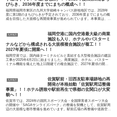
びらき、2036年度までにまちの概成へ！！
福岡県福岡市東区の九州大学箱崎キャンパス跡地地区では、2028年
度に第1期のまちびらきが予定されており、2036年度までにまちの概
成を目指した大規模な再開発事業が進められています。本事業は、約
100年にわたり九州大学が立地してきた歴史を受...
福岡空港に国内空港最大級の商業
九州地方
施設も入り、ホテルやバスターミ
ナルなどから構成される大規模複合施設が着工！！
2027年夏頃に開業へ！！
福岡空港では、国内線ターミナルビルと直結する大型複合施設の建設
工事が2025年4月2日に始まりました。商業施設、ホテル、バスター
ミナル機能を備えた地上11階建ての複合施設で、2027年夏頃の開業
を予定しています。総事業費は約450億円にの...
佐賀駅前・旧西友駐車場跡地の再
九州地方
開発が本格始動「佐賀駅周辺整備
事業」！！ホテル誘致や駅前再生で県都の玄関口が大変
貌へ！！
佐賀市では、2024年の国民スポーツ大会・全国障害者スポーツ大会
の開催や「SAGAサンライズパーク」の整備を契機として、佐賀駅周
辺の大規模な都市整備を進めています。駅前広場の再整備や道路空間
の高質化、交流拠点の整備に加え、駅南口に残る約1...