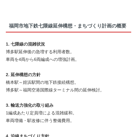
福岡市地下鉄七隈線延伸構想・まちづくり計画の概要
1. 七隈線の混雑状況
博多駅延伸後の急増する利用者数。
車両を4両から6両編成への増強計画。
2. 延伸構想の方針
橋本駅～姪浜駅間の地下鉄接続構想。
博多駅～福岡空港国際線ターミナル間の延伸検討。
3. 輸送力強化の取り組み
1編成あたり定員増による混雑緩和。
車両増備・駅改修に伴う整備費用。
4. 沿線まちづくり方針