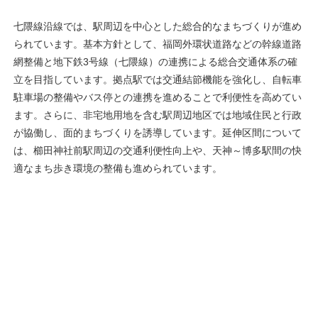
七隈線沿線では、駅周辺を中心とした総合的なまちづくりが進め
られています。基本方針として、福岡外環状道路などの幹線道路
網整備と地下鉄3号線（七隈線）の連携による総合交通体系の確
立を目指しています。拠点駅では交通結節機能を強化し、自転車
駐車場の整備やバス停との連携を進めることで利便性を高めてい
ます。さらに、非宅地用地を含む駅周辺地区では地域住民と行政
が協働し、面的まちづくりを誘導しています。延伸区間について
は、櫛田神社前駅周辺の交通利便性向上や、天神～博多駅間の快
適なまち歩き環境の整備も進められています。