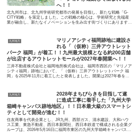
へ！！
北九州市は、北九州学術研究都市の発展を目指し、新たな戦略「G-
CITY戦略」を策定しました。この戦略の核心は、学術研究と先端産
業が融合し、新たなイノベーションを生み出す街づくりにあります。
具体的には、大学の「知」と先端技術が融合することで...
マリノアシティ福岡跡地に建設さ
九州地方
れる「（仮称）三井アウトレット
パーク 福岡」が着工！！九州最大規模となる約200店舗
が出店するアウトレットモールが2027年春開業へ！！
三井不動産株式会社と福岡地所株式会社は、福岡市西区の「マリノア
シティ福岡」跡地において、「（仮称）三井アウトレットパーク 福
岡」を2025年11月に着工したと発表しました。開業は2027年春を予
定しており、九州最大規模となる約200店舗が...
2028年まちびらきを目指して遂
九州地方
に造成工事に着手した「九州大学
箱崎キャンパス跡地地区」！！日本最大級のスマートシ
ティとして開発が進む！！
住友商事を代表企業とし、JR九州、西部ガス、清水建設、大和ハウ
ス工業、東急不動産、西日本新聞社、西日本鉄道で構成される企業グ
ループは、2026年5月16日に福岡市東区の九州大学箱崎キャンパス跡
地地区において造成工事の安全祈願祭を執り行いま...