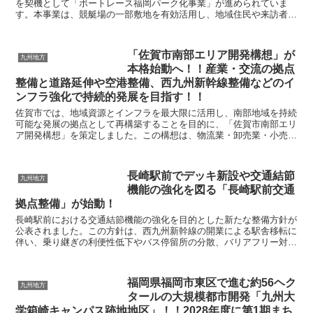
を契機として「ボートレース福岡パーク化事業」が進められていま
す。本事業は、競艇場の一部敷地を有効活用し、地域住民や来訪者が
日常的に利用できる新たな交流拠点を整備するものです。優...
「佐賀市南部エリア開発構想」が
九州地方
本格始動へ！！産業・交流の拠点
整備と道路延伸や空港整備、西九州新幹線整備などのイ
ンフラ強化で持続的発展を目指す！！
佐賀市では、地域資源とインフラを最大限に活用し、南部地域を持続
可能な発展の拠点として再構築することを目的に、「佐賀市南部エリ
ア開発構想」を策定しました。この構想は、物流業・卸売業・小売
業・製造業といった多様な産業を南部地域に集積させ、地域...
長崎駅前でデッキ新設や交通結節
九州地方
機能の強化を図る「長崎駅前交通
拠点整備」が始動！
長崎駅前における交通結節機能の強化を目的とした新たな整備方針が
公表されました。この方針は、西九州新幹線の開業による駅舎移転に
伴い、乗り継ぎの利便性低下やバス停留所の分散、バリアフリー対応
の不足といった課題を解決するためのものです。具体的に...
福岡県福岡市東区で進む約56ヘク
九州地方
タールの大規模都市開発「九州大
学箱崎キャンパス跡地地区」！！2028年度に第1期まち