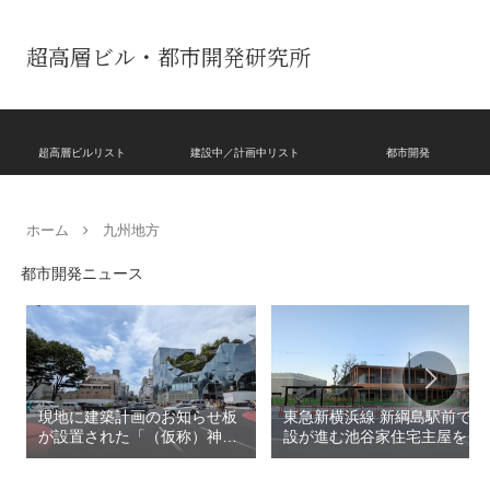
超高層ビル・都市開発研究所
超高層ビルリスト
建設中／計画中リスト
都市開発
ホーム
九州地方
都市開発ニュース
現地に建築計画のお知らせ板
東急新横浜線 新綱島駅前で建
が設置された「（仮称）神宮
設が進む池谷家住宅主屋を活
前六丁目八角館建替計
用した「新綱島MICCA」！！
画」！！妹島和世氏率いる
古民家＋2棟の木造商業施設