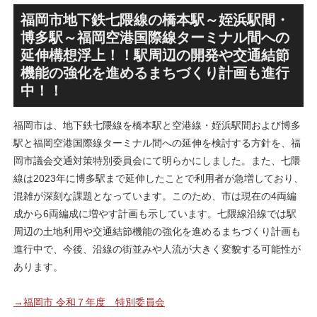
SANAA設計で神宮前交差点に
による新たな駅前拠点が2026
新たな商業施設誕生へ！！
年秋誕生へ！！
福岡市地下鉄七隈線の橋本駅～姪浜駅間・
博多駅～福岡空港国際線ターミナル間への
延伸構想浮上！！駅周辺の開発や交通結節
機能の強化を進めるまちづくり計画も進行
中！！
福岡市は、地下鉄七隈線を橋本駅と空港線・姪浜駅間および博多
駅と福岡空港国際線ターミナル間への延伸を検討する方針を、福
岡市議会交通対策特別委員会にて明らかにしました。また、七隈
線は2023年に博多駅まで延伸したことで利用者が急増しており、
混雑が深刻な課題となっています。このため、市は現在の4両編
成から6両編成に増やす計画も示しています。七隈線沿線では駅
周辺の土地利用や交通結節機能の強化を進めるまちづくり計画も
進行中で、今後、沿線の街並みや人流が大きく変貌する可能性が
あります。
→福岡市 令和７年度 特別委員会