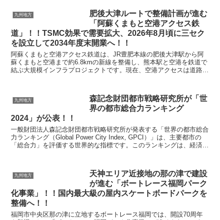
肥後大津ルートで整備計画が進む
九州地方
「阿蘇くまもと空港アクセス鉄
道」！！TSMC効果で需要拡大、2026年8月頃に三セク
を設立して2034年度末開業へ！！
阿蘇くまもと空港アクセス鉄道は、JR豊肥本線の肥後大津駅から阿
蘇くまもと空港まで約6.8kmの新線を整備し、熊本駅と空港を鉄道で
結ぶ大規模インフラプロジェクトです。現在、空港アクセスは道路交
通に依存しており、朝夕の渋滞による定時性の低下が...
森記念財団都市戦略研究所が「世
九州地方
界の都市総合力ランキング
2024」が公表！！
一般財団法人森記念財団都市戦略研究所が発表する「世界の都市総合
力ランキング（Global Power City Index, GPCI）」は、主要都市の
「総合力」を評価する世界的な指標です。このランキングは、経済、
研究・開発、文化・交流、...
天神エリア近接地の那の津で建設
九州地方
が進む「ボートレース福岡パーク
化事業」！！国内最大級の屋内スケートボードパークを
整備へ！！
福岡市中央区那の津に立地するボートレース福岡では、開設70周年