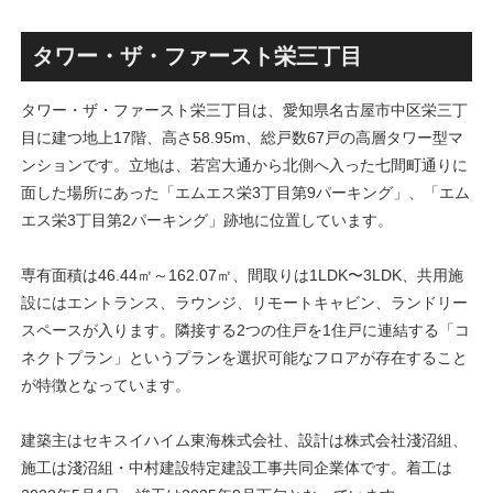
画」！！妹島和世氏率いる
古民家＋2棟の木造商業施設
SANAA設計で神宮前交差点に
による新たな駅前拠点が2026
新たな商業施設誕生へ！！
年秋誕生へ！！
タワー・ザ・ファースト栄三丁目
タワー・ザ・ファースト栄三丁目は、愛知県名古屋市中区栄三丁
目に建つ地上17階、高さ58.95m、総戸数67戸の高層タワー型マ
ンションです。立地は、若宮大通から北側へ入った七間町通りに
面した場所にあった「エムエス栄3丁目第9パーキング」、「エム
エス栄3丁目第2パーキング」跡地に位置しています。
専有面積は46.44㎡～162.07㎡、間取りは1LDK〜3LDK、共用施
設にはエントランス、ラウンジ、リモートキャビン、ランドリー
スペースが入ります。隣接する2つの住戸を1住戸に連結する「コ
ネクトプラン」というプランを選択可能なフロアが存在すること
が特徴となっています。
建築主はセキスイハイム東海株式会社、設計は株式会社淺沼組、
施工は淺沼組・中村建設特定建設工事共同企業体です。着工は