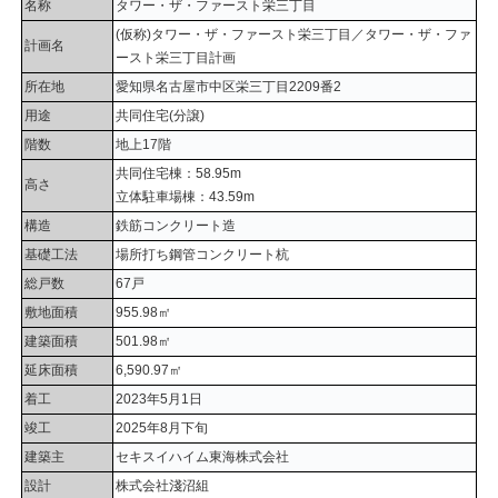
名称
タワー・ザ・ファースト栄三丁目
(仮称)タワー・ザ・ファースト栄三丁目／タワー・ザ・ファ
計画名
ースト栄三丁目計画
所在地
愛知県名古屋市中区栄三丁目2209番2
用途
共同住宅(分譲)
階数
地上17階
共同住宅棟：58.95m
高さ
立体駐車場棟：43.59m
構造
鉄筋コンクリート造
基礎工法
場所打ち鋼管コンクリート杭
総戸数
67戸
敷地面積
955.98㎡
建築面積
501.98㎡
延床面積
6,590.97㎡
着工
2023年5月1日
竣工
2025年8月下旬
建築主
セキスイハイム東海株式会社
設計
株式会社淺沼組