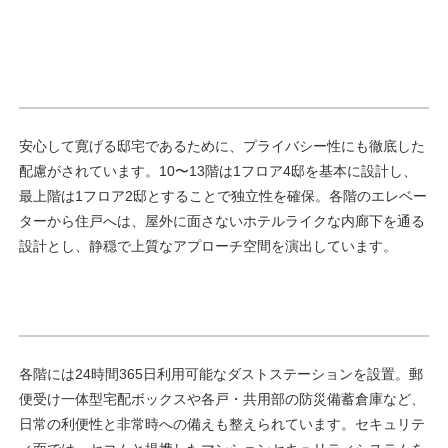
安心して寛げる邸宅であるために、プライバシー性にも徹底した
配慮がされています。10〜13階は1フロア4邸を基本に設計し、
最上階は1フロア2邸とすることで独立性を確保。各階のエレベー
ターから住戸へは、屋外に面さないホテルライクな内廊下を通る
設計とし、静穏で上質なアプローチ空間を演出しています。
各階には24時間365日利用可能なダストステーションを設置。郵
便受け一体型宅配ボックスや各戸・共用部の防災備蓄倉庫など、
日常の利便性と非常時への備えも整えられています。セキュリテ