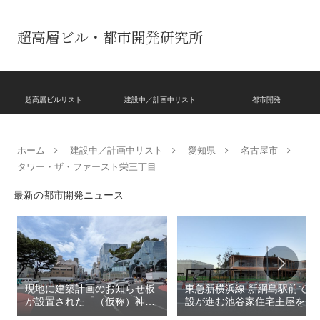
超高層ビル・都市開発研究所
超高層ビルリスト
建設中／計画中リスト
都市開発
ホーム
建設中／計画中リスト
愛知県
名古屋市
タワー・ザ・ファースト栄三丁目
最新の都市開発ニュース
現地に建築計画のお知らせ板
東急新横浜線 新綱島駅前で建
が設置された「（仮称）神宮
設が進む池谷家住宅主屋を活
前六丁目八角館建替計
用した「新綱島MICCA」！！