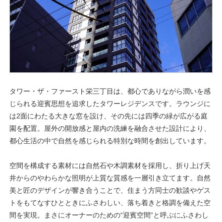
タワー・ザ・ファースト栄三丁目は、都心でありながら潤いを感
じられる迎賓思想を追求したタワーレジデンスです。ラウンジに
は2面にわたる大きな窓を設け、その先には四季の緑が広がる庭
園を配置。屋外の開放感と屋内の洗練を融合させた設計により、
都心生活の中で自然を感じられる特別な時間を創出しています。
空間を構成する素材には自然石や木調素材を採用し、折り上げ天
井からのやわらかな照明が上質な質感を一層引き立てます。自然
美と匠のデザインが響き合うことで、住まう方同士の歓談やゲス
トをもてなすひとときにふさわしい、落ち着きと格調を備えた空
間を実現。まさにオーナーのための“迎賓空間”と呼ぶにふさわし