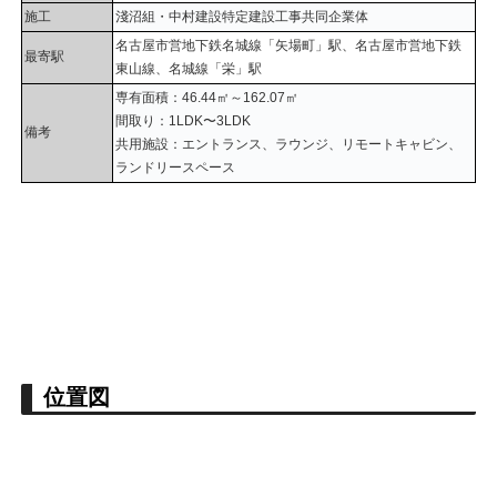
施工
淺沼組・中村建設特定建設工事共同企業体
名古屋市営地下鉄名城線「矢場町」駅、名古屋市営地下鉄
最寄駅
東山線、名城線「栄」駅
専有面積：46.44㎡～162.07㎡
間取り：1LDK〜3LDK
備考
共用施設：エントランス、ラウンジ、リモートキャビン、
ランドリースペース
位置図