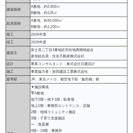
A敷地：約2,800㎡
建築面積
B敷地：約135㎡
A敷地：約45,000㎡
延床面積
B敷地：約1,200㎡
着工
2026年度
竣工
2029年度
富士見二丁目3番地区市街地再開発組合
建築主
参加組合員：住友不動産株式会社
設計
事業コンサルタント：株式会社日建設計
施工
事業協力者：前田建設工業株式会社
最寄駅
JR、東京メトロ、都営地下鉄「飯田橋」駅
▼施設構成
🔻A敷地
地下2階～地下1階：駐車場
地上1階：事務所エントランス、店舗
2階：地域コミュニティ施設
3階：子育て支援施設
ー：免震層
4階～16階：事務所