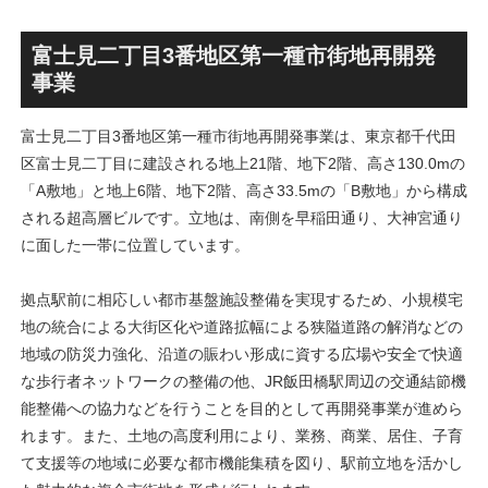
丁」！！とりせん研究学園店
ァミリー棟」と「（仮称）ホ
跡地の開発計画や商業ビル建
テル温浴棟」2026年夏時点建
設進行などにより駅前商業地
設状況！！天然温泉のほか子
富士見二丁目3番地区第一種市街地再開発
が形成へ！！
育て・ペット関連の複合施設
事業
の建設が進む！！
富士見二丁目3番地区第一種市街地再開発事業は、東京都千代田
区富士見二丁目に建設される地上21階、地下2階、高さ130.0mの
「A敷地」と地上6階、地下2階、高さ33.5mの「B敷地」から構成
される超高層ビルです。立地は、南側を早稲田通り、大神宮通り
に面した一帯に位置しています。
拠点駅前に相応しい都市基盤施設整備を実現するため、小規模宅
地の統合による大街区化や道路拡幅による狭隘道路の解消などの
地域の防災力強化、沿道の賑わい形成に資する広場や安全で快適
な歩行者ネットワークの整備の他、JR飯田橋駅周辺の交通結節機
能整備への協力などを行うことを目的として再開発事業が進めら
れます。また、土地の高度利用により、業務、商業、居住、子育
て支援等の地域に必要な都市機能集積を図り、駅前立地を活かし