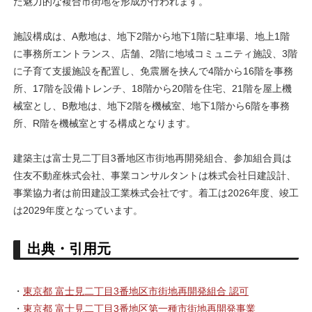
た魅力的な複合市街地を形成が行われます。
施設構成は、A敷地は、地下2階から地下1階に駐車場、地上1階
に事務所エントランス、店舗、2階に地域コミュニティ施設、3階
に子育て支援施設を配置し、免震層を挟んで4階から16階を事務
所、17階を設備トレンチ、18階から20階を住宅、21階を屋上機
械室とし、B敷地は、地下2階を機械室、地下1階から6階を事務
所、R階を機械室とする構成となります。
建築主は富士見二丁目3番地区市街地再開発組合、参加組合員は
住友不動産株式会社、事業コンサルタントは株式会社日建設計、
事業協力者は前田建設工業株式会社です。着工は2026年度、竣工
は2029年度となっています。
出典・引用元
・
東京都 富士見二丁目3番地区市街地再開発組合 認可
・
東京都 富士見二丁目3番地区第一種市街地再開発事業