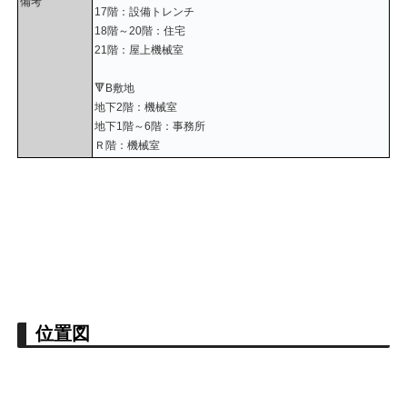
備考
17階：設備トレンチ
18階～20階：住宅
21階：屋上機械室
🔻B敷地
地下2階：機械室
地下1階～6階：事務所
Ｒ階：機械室
位置図