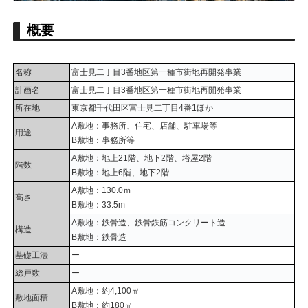
概要
名称
富士見二丁目3番地区第一種市街地再開発事業
計画名
富士見二丁目3番地区第一種市街地再開発事業
所在地
東京都千代田区富士見二丁目4番1ほか
A敷地：事務所、住宅、店舗、駐車場等
用途
B敷地：事務所等
A敷地：地上21階、地下2階、塔屋2階
階数
B敷地：地上6階、地下2階
A敷地：130.0ｍ
高さ
B敷地：33.5m
A敷地：鉄骨造、鉄骨鉄筋コンクリート造
構造
B敷地：鉄骨造
基礎工法
ー
総戸数
ー
A敷地：約4,100㎡
敷地面積
B敷地：約180㎡