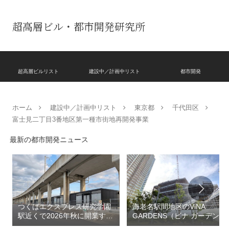
超高層ビル・都市開発研究所
超高層ビルリスト
建設中／計画中リスト
都市開発
ホーム
建設中／計画中リスト
東京都
千代田区
富士見二丁目3番地区第一種市街地再開発事業
最新の都市開発ニュース
つくばエクスプレス研究学園
海老名駅間地区のViNA
駅近くで2026年秋に開業する
GARDENS（ビナ ガーデン
高架下商業施設「寿横
ズ）で建設中の「（仮称）フ