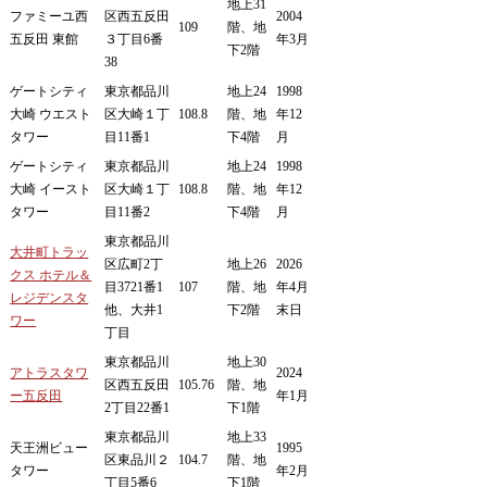
地上31
ファミーユ西
区西五反田
2004
109
階、地
五反田 東館
３丁目6番
年3月
下2階
38
ゲートシティ
東京都品川
地上24
1998
大崎 ウエスト
区大崎１丁
108.8
階、地
年12
タワー
目11番1
下4階
月
ゲートシティ
東京都品川
地上24
1998
大崎 イースト
区大崎１丁
108.8
階、地
年12
タワー
目11番2
下4階
月
東京都品川
大井町トラッ
区広町2丁
地上26
2026
クス ホテル＆
目3721番1
107
階、地
年4月
レジデンスタ
他、大井1
下2階
末日
ワー
丁目
東京都品川
地上30
アトラスタワ
2024
区西五反田
105.76
階、地
ー五反田
年1月
2丁目22番1
下1階
東京都品川
地上33
天王洲ビュー
1995
区東品川２
104.7
階、地
タワー
年2月
丁目5番6
下1階