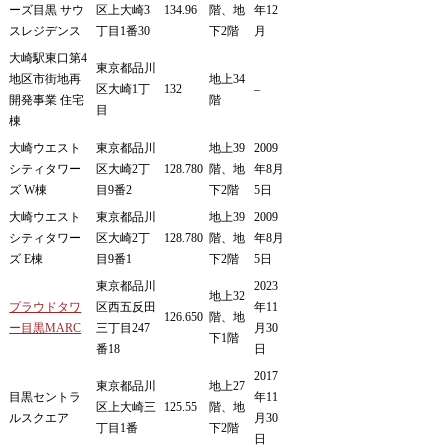
ーズ目黒 サウ
区上大崎3
134.96
階、地
年12
スレジデンス
丁目1番30
下2階
月
大崎駅東口第4
東京都品川
地区市街地再
地上34
区大崎1丁
132
–
開発事業 住宅
階
目
棟
大崎ウエスト
東京都品川
地上39
2009
シティタワー
区大崎2丁
128.780
階、地
年8月
ズ W棟
目9番2
下2階
5日
大崎ウエスト
東京都品川
地上39
2009
シティタワー
区大崎2丁
128.780
階、地
年8月
ズ E棟
目9番1
下2階
5日
東京都品川
2023
地上32
プラウドタワ
区西五反田
年11
126.650
階、地
ー目黒MARC
三丁目247
月30
下1階
番18
日
2017
東京都品川
地上27
目黒セントラ
年11
区上大崎三
125.55
階、地
ルスクエア
月30
丁目1番
下2階
日