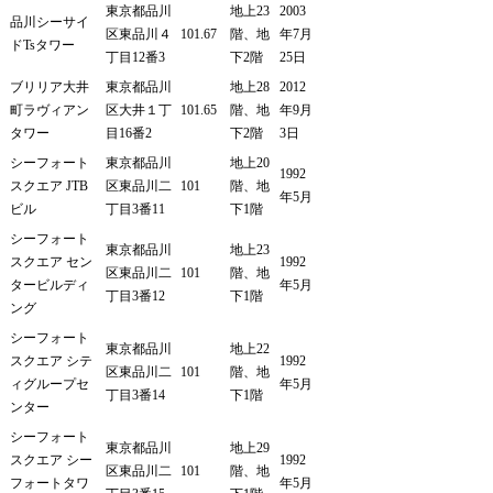
東京都品川
地上23
2003
品川シーサイ
区東品川４
101.67
階、地
年7月
ドTsタワー
丁目12番3
下2階
25日
ブリリア大井
東京都品川
地上28
2012
町ラヴィアン
区大井１丁
101.65
階、地
年9月
タワー
目16番2
下2階
3日
シーフォート
東京都品川
地上20
1992
スクエア JTB
区東品川二
101
階、地
年5月
ビル
丁目3番11
下1階
シーフォート
東京都品川
地上23
スクエア セン
1992
区東品川二
101
階、地
タービルディ
年5月
丁目3番12
下1階
ング
シーフォート
東京都品川
地上22
スクエア シテ
1992
区東品川二
101
階、地
ィグループセ
年5月
丁目3番14
下1階
ンター
シーフォート
東京都品川
地上29
スクエア シー
1992
区東品川二
101
階、地
フォートタワ
年5月