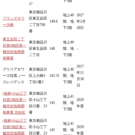
下3階
17
東京都品川
地上40
2027
ブランズタワ
区東五反田
149.8
階、地
年2月
ー大崎
二丁目700
下1階
28日
番
東五反田二丁
東京都品川
地上40
目第4地区第一
区東五反田
148
階、地
–
種市街地再開
二丁目
下2階
発事業
2017
ブリリアタワ
東京都品川
地上40
年11
ーズ目黒 ノー
区上大崎3
145.31
階、地
月30
スレジデンス
丁目1番2
下2階
日
(仮称)小山三丁
東京都品川
地上41
目第2地区第一
区小山三丁
2029
145
階、地
種市街地再開
目22番、23
年度
下2階
発事業 北街区
番
(仮称)小山三丁
東京都品川
地上41
目第2地区第一
区小山三丁
2029
145
階、地
種市街地再開
目22番、23
年度