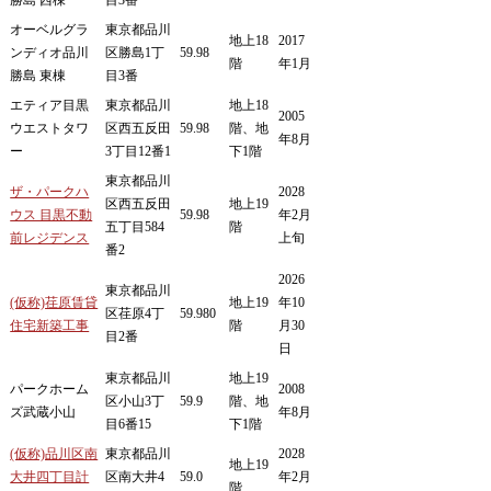
オーベルグラ
東京都品川
地上18
2017
ンディオ品川
区勝島1丁
59.98
階
年1月
勝島 東棟
目3番
エティア目黒
東京都品川
地上18
2005
ウエストタワ
区西五反田
59.98
階、地
年8月
ー
3丁目12番1
下1階
東京都品川
ザ・パークハ
2028
区西五反田
地上19
ウス 目黒不動
59.98
年2月
五丁目584
階
前レジデンス
上旬
番2
2026
東京都品川
(仮称)荏原賃貸
地上19
年10
区荏原4丁
59.980
住宅新築工事
階
月30
目2番
日
東京都品川
地上19
パークホーム
2008
区小山3丁
59.9
階、地
ズ武蔵小山
年8月
目6番15
下1階
(仮称)品川区南
東京都品川
2028
地上19
大井四丁目計
区南大井4
59.0
年2月
階