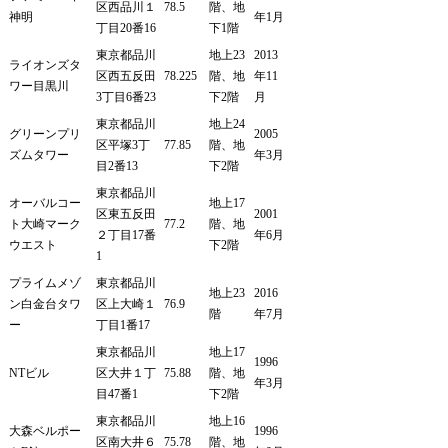
区西品川１
78.5
階、地
神明
年1月
丁目20番16
下1階
東京都品川
地上23
2013
ライオンズタ
区西五反田
78.225
階、地
年11
ワー目黒川
3丁目6番23
下2階
月
東京都品川
地上24
グリーンプリ
2005
区平塚3丁
77.85
階、地
ズムタワー
年3月
目2番13
下2階
東京都品川
オーバルコー
地上17
区東五反田
2001
ト大崎マーク
77.2
階、地
２丁目17番
年6月
ウエスト
下2階
1
プライムメゾ
東京都品川
地上23
2016
ン白金台タワ
区上大崎１
76.9
階
年7月
ー
丁目1番17
東京都品川
地上17
1996
NTビル
区大井１丁
75.88
階、地
年3月
目47番1
下2階
東京都品川
地上16
大森ベルポー
1996
区南大井６
75.78
階、地