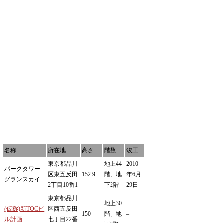
名称
所在地
高さ
階数
竣工
東京都品川
地上44
2010
パークタワー
区東五反田
152.9
階、地
年6月
グランスカイ
2丁目10番1
下2階
29日
東京都品川
地上30
(仮称)新TOCビ
区⻄五反田
150
階、地
–
ル計画
七丁目22番