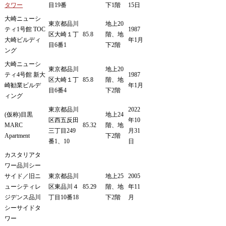
タワー
目19番
下1階
15日
大崎ニューシ
東京都品川
地上20
ティ1号館 TOC
1987
区大崎１丁
85.8
階、地
大崎ビルディ
年1月
目6番1
下2階
ング
大崎ニューシ
東京都品川
地上20
ティ4号館 新大
1987
区大崎１丁
85.8
階、地
崎勧業ビルデ
年1月
目6番4
下2階
ィング
東京都品川
2022
(仮称)目黒
地上24
区西五反田
年10
MARC
85.32
階、地
三丁目249
月31
Apartment
下2階
番1、10
日
カスタリアタ
ワー品川シー
サイド／旧ニ
東京都品川
地上25
2005
ューシティレ
区東品川４
85.29
階、地
年11
ジデンス品川
丁目10番18
下2階
月
シーサイドタ
ワー