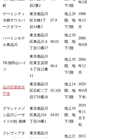
年2月
町
目2番2
下1階
ゲートシティ
東京都品川
地上20
1998
大崎サウスパ
区大崎1丁
67.9
階、地
年12
ークタワー
目14番3
下2階
月
東京都品川
地上19
ハートンホテ
2006
区東品川４
66.65
階、地
ル東品川
年6月
丁目13番27
下1階
東京都品川
地上19
2004
TK池田山ハイ
区東五反田
66.4
階、地
年12
ツ
５丁目22番
下1階
月
11
東京都品川
地上14
2029
品川区新総合
区広町二丁
65.326
階、地
年6月
庁舎
目3718番26
下2階
下旬
2019
グランドメゾ
東京都品川
地上19
年11
ン品川シーサ
区東品川4
64.83
階、地
月下
イドの杜 南棟
丁目24番1
下1階
旬
クレヴィアタ
東京都品川
地上21
2015