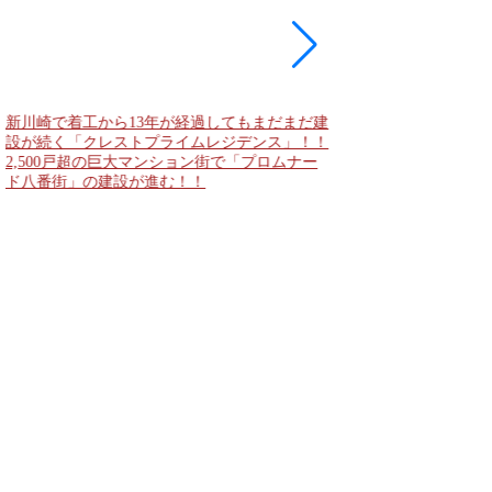
新川崎で着工から13年が経過してもまだまだ建
現地に建築計画のお知
設が続く「クレストプライムレジデンス」！！
「（仮称）神宮前六丁
2,500戸超の巨大マンション街で「プロムナー
妹島和世氏率いるSA
ド八番街」の建設が進む！！
に新たな商業施設誕生