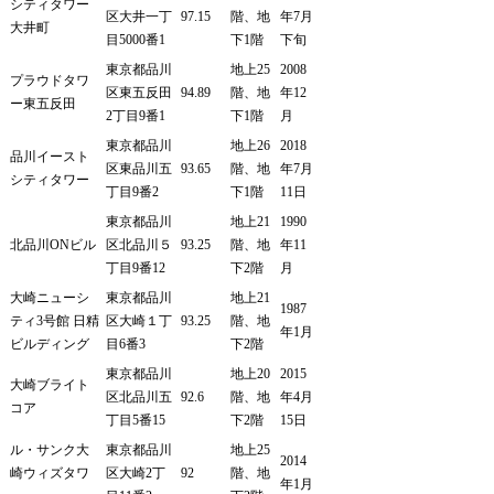
シティタワー
区大井一丁
97.15
階、地
年7月
大井町
目5000番1
下1階
下旬
東京都品川
地上25
2008
プラウドタワ
区東五反田
94.89
階、地
年12
ー東五反田
2丁目9番1
下1階
月
東京都品川
地上26
2018
品川イースト
区東品川五
93.65
階、地
年7月
シティタワー
丁目9番2
下1階
11日
東京都品川
地上21
1990
北品川ONビル
区北品川５
93.25
階、地
年11
丁目9番12
下2階
月
大崎ニューシ
東京都品川
地上21
1987
ティ3号館 日精
区大崎１丁
93.25
階、地
年1月
ビルディング
目6番3
下2階
東京都品川
地上20
2015
大崎ブライト
区北品川五
92.6
階、地
年4月
コア
丁目5番15
下2階
15日
ル・サンク大
東京都品川
地上25
2014
崎ウィズタワ
区大崎2丁
92
階、地
年1月