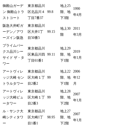
御殿山ガーデ
東京都品川
地上25
1990
ン 御殿山トラ
区北品川４
99.8
階、地
年4月
ストコート
丁目7番37
下3階
阪急大井町ガ
東京都品川
地上30
2011
ーデン／アワ
区大井1丁
99.15
階
年3月
ーズイン阪急
目50番5
プライムパー
東京都品川
地上29
クス品川シー
2019
区東品川四
99.11
階、地
サイド ザ・タ
年1月
丁目61番1
下1階
ワー
アートヴィレ
東京都品川
地上22
2006
ッジ大崎 セン
区大崎１丁
99
階、地
年12
トラルタワー
目2番2
下1階
月
アートヴィレ
東京都品川
地上28
2007
ッジ大崎ビュ
区大崎１丁
99
階、地
年1月
ータワー
目2番3
下2階
ル・サンク大
東京都品川
地上27
2007
崎シティタワ
区大崎1丁
98.95
階、地
年1月
ー
目1番1
下2階