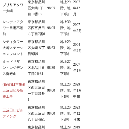
東京都品川
地上29
2007
ブリリアタワ
区大崎1丁
98.95
階、地
年12
ー大崎
目19番13
下1階
月
レジディアタ
東京都品川
地上30
2007
ワー目黒不動
区西五反田
98.95
階、地
年2月
前
３丁目7番6
下3階
シティタワー
東京都品川
地上29
2004
大崎ステーシ
区大崎５丁
98.63
階、地
年2月
ョンフロント
目9番9
下2階
ミッドサザ
東京都品川
地上27
2007
ン・レジデン
区北品川５
98.39
階、地
年1月
ス御殿山
丁目9番31
下1階
東京都品川
(仮称)日本生命
地上20
2029
区西五反田
五反田ビル新
98.00
階、地
年1月
一丁目31番
築工事
下1階
中旬
1
東京都品川
地上20
2023
五反田JPビル
区西五反田
98.00
階、地
年12
ディング
八丁目4番1
下3階
月末
東京都品川
地上29
2019