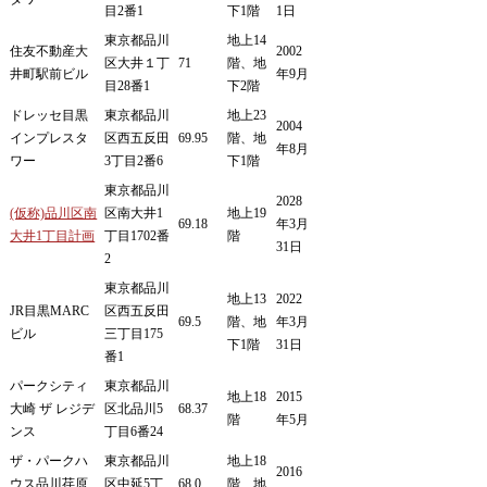
目2番1
下1階
1日
東京都品川
地上14
住友不動産大
2002
区大井１丁
71
階、地
井町駅前ビル
年9月
目28番1
下2階
ドレッセ目黒
東京都品川
地上23
2004
インプレスタ
区西五反田
69.95
階、地
年8月
ワー
3丁目2番6
下1階
東京都品川
2028
(仮称)品川区南
区南大井1
地上19
69.18
年3月
大井1丁目計画
丁目1702番
階
31日
2
東京都品川
地上13
2022
JR目黒MARC
区西五反田
69.5
階、地
年3月
ビル
三丁目175
下1階
31日
番1
パークシティ
東京都品川
地上18
2015
大崎 ザ レジデ
区北品川5
68.37
階
年5月
ンス
丁目6番24
ザ・パークハ
東京都品川
地上18
2016
ウス品川荏原
区中延5丁
68.0
階、地