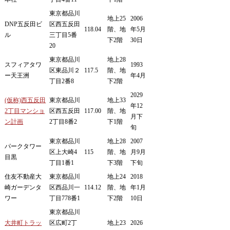
東京都品川
地上25
2006
DNP五反田ビ
区西五反田
118.04
階、地
年5月
ル
三丁目5番
下2階
30日
20
東京都品川
地上28
スフィアタワ
1993
区東品川２
117.5
階、地
ー天王洲
年4月
丁目2番8
下2階
2029
(仮称)西五反田
東京都品川
地上33
年12
2丁目マンショ
区西五反田
117.00
階、地
月下
ン計画
2丁目8番2
下1階
旬
東京都品川
地上28
2007
パークタワー
区上大崎4
115
階、地
月9月
目黒
丁目1番1
下3階
下旬
住友不動産大
東京都品川
地上24
2018
崎ガーデンタ
区西品川一
114.12
階、地
年1月
ワー
丁目778番1
下2階
10日
東京都品川
大井町トラッ
区広町2丁
地上23
2026