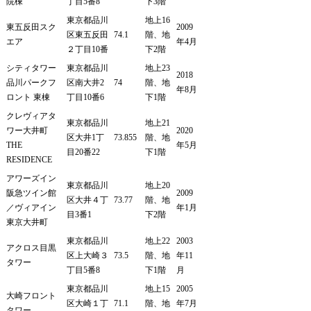
院棟
丁目5番8
下3階
東京都品川
地上16
東五反田スク
2009
区東五反田
74.1
階、地
エア
年4月
２丁目10番
下2階
シティタワー
東京都品川
地上23
2018
品川パークフ
区南大井2
74
階、地
年8月
ロント 東棟
丁目10番6
下1階
クレヴィアタ
東京都品川
地上21
ワー大井町
2020
区大井1丁
73.855
階、地
THE
年5月
目20番22
下1階
RESIDENCE
アワーズイン
東京都品川
地上20
阪急ツイン館
2009
区大井４丁
73.77
階、地
／ヴィアイン
年1月
目3番1
下2階
東京大井町
東京都品川
地上22
2003
アクロス目黒
区上大崎３
73.5
階、地
年11
タワー
丁目5番8
下1階
月
東京都品川
地上15
2005
大崎フロント
区大崎１丁
71.1
階、地
年7月
タワー