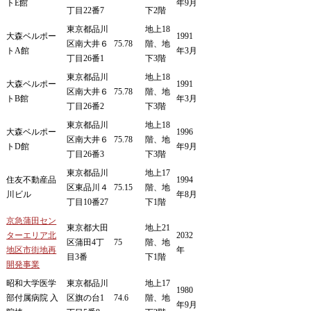
トE館
年9月
丁目22番7
下2階
東京都品川
地上18
大森ベルポー
1991
区南大井６
75.78
階、地
トA館
年3月
丁目26番1
下3階
東京都品川
地上18
大森ベルポー
1991
区南大井６
75.78
階、地
トB館
年3月
丁目26番2
下3階
東京都品川
地上18
大森ベルポー
1996
区南大井６
75.78
階、地
トD館
年9月
丁目26番3
下3階
東京都品川
地上17
住友不動産品
1994
区東品川４
75.15
階、地
川ビル
年8月
丁目10番27
下1階
京急蒲田セン
東京都大田
地上21
ターエリア北
2032
区蒲田4丁
75
階、地
地区市街地再
年
目3番
下1階
開発事業
昭和大学医学
東京都品川
地上17
1980
部付属病院 入
区旗の台1
74.6
階、地
年9月