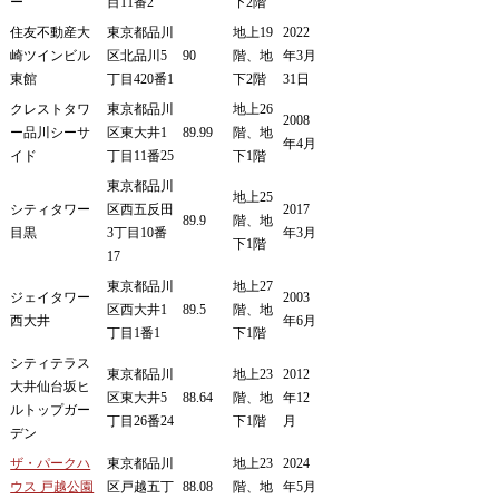
ー
目11番2
下2階
住友不動産大
東京都品川
地上19
2022
崎ツインビル
区北品川5
90
階、地
年3月
東館
丁目420番1
下2階
31日
クレストタワ
東京都品川
地上26
2008
ー品川シーサ
区東大井1
89.99
階、地
年4月
イド
丁目11番25
下1階
東京都品川
地上25
シティタワー
区西五反田
2017
89.9
階、地
目黒
3丁目10番
年3月
下1階
17
東京都品川
地上27
ジェイタワー
2003
区西大井1
89.5
階、地
西大井
年6月
丁目1番1
下1階
シティテラス
東京都品川
地上23
2012
大井仙台坂ヒ
区東大井5
88.64
階、地
年12
ルトップガー
丁目26番24
下1階
月
デン
ザ・パークハ
東京都品川
地上23
2024
ウス 戸越公園
区戸越五丁
88.08
階、地
年5月