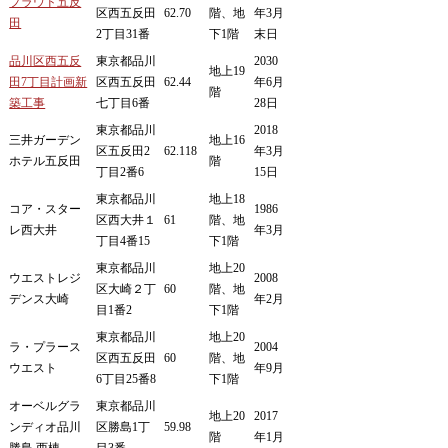
プラウド五反
区西五反田
62.70
階、地
年3月
田
2丁目31番
下1階
末日
品川区西五反
東京都品川
2030
地上19
田7丁目計画新
区西五反田
62.44
年6月
階
築工事
七丁目6番
28日
東京都品川
2018
三井ガーデン
地上16
区五反田2
62.118
年3月
ホテル五反田
階
丁目2番6
15日
東京都品川
地上18
コア・スター
1986
区西大井１
61
階、地
レ西大井
年3月
丁目4番15
下1階
東京都品川
地上20
ウエストレジ
2008
区大崎２丁
60
階、地
デンス大崎
年2月
目1番2
下1階
東京都品川
地上20
ラ・プラース
2004
区西五反田
60
階、地
ウエスト
年9月
6丁目25番8
下1階
オーベルグラ
東京都品川
地上20
2017
ンディオ品川
区勝島1丁
59.98
階
年1月
勝島 西棟
目3番