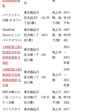
街地再開発事
階
目
業
東京都品川
地上40
2015
パークシティ
区北品川5
141.39
階、地
年5月
大崎 ザ タワー
丁目3番1
下2階
下旬
ThinkPark
東京都品川
地上30
2007
Tower (シンク
区大崎二丁
140.5
階、地
年9月
パークタワー)
目1番1
下2階
4日
大崎駅東口第4
2032
東京都品川
西地区市街地
地上38
～
区大崎一丁
140
再開発事業 B
階
2033
目15番
地区
年度
大崎駅東口第4
2030
東京都品川
東地区市街地
地上35
～
区大崎一丁
140
再開発事業 住
階
2031
目15番
宅棟
年度
NBF大崎ビル
東京都品川
地上25
2011
／旧 ソニーシ
区大崎2丁
139.35
階、地
年3月
ティ大崎
目10番1
下2階
18日
ブリリアタワ
東京都品川
地上38
2017