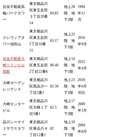
東京都品川
住友不動産高
地上20
1994
区東五反田
輪パークタワ
84.83
階、地
年11
３丁目20番
ー
下2階
月
14
東京都品川
地上23
クレヴィアタ
区東五反田
2016
83.17
階、地
ワー池田山
5丁目10番
年9月
下1階
15
住友不動産大
東京都品川
地上14
2025
崎ツインビル
区東五反田
80.40
階、地
年4月
西館
2丁目22番6
下1階
東京都品川
地上23
2018
大崎ガーデン
区西品川一
82.59
階、地
年6月
レジデンス
丁目2番1
下1階
30日
東京都品川
地上17
大崎センター
2009
区大崎１丁
82.5
階、地
ビル
年3月
目5番1
下2階
品川シーサイ
東京都品川
地上18
2004
ドサウスタワ
区東品川４
82
階、地
年8月
ー
丁目12番1
下1階