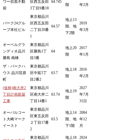
ワー目黒不動
区西五反田
64.745
階
年2月
前
3丁目9番18
東京都品川
地上13
パーク24グル
区西五反田
2019
64.57
階、地
ープ本社ビル
二丁目20番
年3月
下2階
1
オーベルグラ
東京都品川
地上20
2017
ンディオ品川
区勝島1丁
64
階
年1月
勝島 南棟
目3番
ザ・パークハ
東京都品川
地上18
2016
ウス 品川荏原
区中延5丁
63.7
階
年2月
町
目2番2
(仮称)南大井2
東京都品川
2027
地上19
丁目計画新築
区南大井二
63.74
年7月
階
工事
丁目14番1
31日
東京都品川
オーバルコー
地上14
2004
区東五反田
ト大崎マーク
63.5
階、地
年12
２丁目17番
イースト
下1階
月
2
東京都品川
地上18
2024