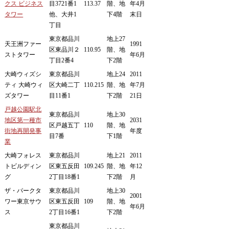
クス ビジネス
目3721番1
113.37
階、地
年4月
タワー
他、大井1
下4階
末日
丁目
東京都品川
地上27
天王洲ファー
1991
区東品川２
110.95
階、地
ストタワー
年6月
丁目2番4
下2階
大崎ウィズシ
東京都品川
地上24
2011
ティ 大崎ウィ
区大崎二丁
110.215
階、地
年7月
ズタワー
目11番1
下2階
21日
戸越公園駅北
東京都品川
地上30
地区第一種市
2031
区戸越五丁
110
階、地
街地再開発事
年度
目7番
下1階
業
大崎フォレス
東京都品川
地上21
2011
トビルディン
区東五反田
109.245
階、地
年12
グ
2丁目18番1
下2階
月
ザ・パークタ
東京都品川
地上30
2001
ワー東京サウ
区東五反田
109
階、地
年6月
ス
2丁目16番1
下2階
東京都品川