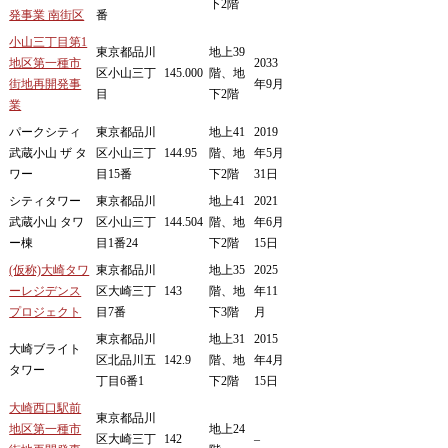
下2階
発事業 南街区
番
小山三丁目第1
東京都品川
地上39
地区第一種市
2033
区小山三丁
145.000
階、地
街地再開発事
年9月
目
下2階
業
パークシティ
東京都品川
地上41
2019
武蔵小山 ザ タ
区小山三丁
144.95
階、地
年5月
ワー
目15番
下2階
31日
シティタワー
東京都品川
地上41
2021
武蔵小山 タワ
区小山三丁
144.504
階、地
年6月
ー棟
目1番24
下2階
15日
(仮称)大崎タワ
東京都品川
地上35
2025
ーレジデンス
区大崎三丁
143
階、地
年11
プロジェクト
目7番
下3階
月
東京都品川
地上31
2015
大崎ブライト
区北品川五
142.9
階、地
年4月
タワー
丁目6番1
下2階
15日
大崎西口駅前
東京都品川
地区第一種市
地上24
区大崎三丁
142
–