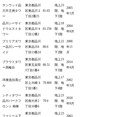
サンウッド品
東京都品川
地上23
2005
川天王洲タワ
区東品川２
81.65
階、地
年1月
ー
丁目2番25
下1階
品川シーサイ
東京都品川
地上18
2004
ドウエストタ
区東品川４
81.256
階、地
年8月
ワー
丁目12番2
下1階
ブリリアタワ
東京都品川
地上22
2006
ー品川シーサ
区東品川4
80.6
階、地
年11
イド
丁目13番24
下2階
月
東京都品川
地上23
プラウドタワ
2014
区東五反田
80.51
階、地
ー高輪台
年4月
3丁目1番4
下1階
東京都品川
地上17
JR東急目黒ビ
2002
区上大崎３
79.869
階、地
ル
年3月
丁目1番1
下4階
シティタワー
東京都品川
地上23
2018
品川パークフ
区南大井2
79.6
階、地
年8月
ロント 南棟
丁目10番6
下1階
東京都品川
地上23
ファミーユ下
2003