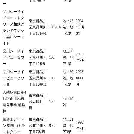
丁目3番15
下1階
ー
品川シーサイ
ドイーストタ
東京都品川
地上23
2004
ワー／相鉄グ
区東品川四
100.410
階、地
年8月
ランドフレッ
丁目101番1
下1階
末
サ品川シーサ
イド
品川シーサイ
東京都品川
地上30
2003
ドビュータワ
区東品川４
100
階、地
年7月
ーⅠ
丁目12番9
下1階
品川シーサイ
東京都品川
地上30
2003
ドビュータワ
区東品川４
100
階、地
年11
ーⅡ
丁目12番11
下1階
月
大崎駅東口第4
東京都品川
地区市街地再
地上19
区大崎1丁
100
–
開発事業 業務
階
目
棟
御殿山ガーデ
東京都品川
地上21
1990
ン 御殿山トラ
区北品川４
99.9
階、地
年3月
ストタワー
丁目7番35
下3階