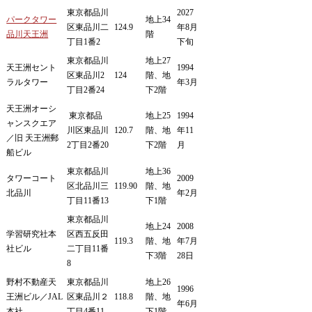
東京都品川
2027
パークタワー
地上34
区東品川二
124.9
年8月
品川天王洲
階
丁目1番2
下旬
東京都品川
地上27
天王洲セント
1994
区東品川2
124
階、地
ラルタワー
年3月
丁目2番24
下2階
天王洲オーシ
東京都品
地上25
1994
ャンスクエア
川区東品川
120.7
階、地
年11
／旧 天王洲郵
2丁目2番20
下2階
月
船ビル
東京都品川
地上36
タワーコート
2009
区北品川三
119.90
階、地
北品川
年2月
丁目11番13
下1階
東京都品川
地上24
2008
学習研究社本
区西五反田
119.3
階、地
年7月
社ビル
二丁目11番
下3階
28日
8
野村不動産天
東京都品川
地上26
1996
王洲ビル／JAL
区東品川２
118.8
階、地
年6月
本社
丁目4番11
下1階