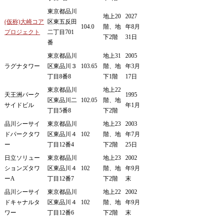
東京都品川
地上20
2027
(仮称)大崎コア
区東五反田
104.0
階、地
年8月
プロジェクト
二丁目701
下2階
31日
番
東京都品川
地上31
2005
ラグナタワー
区東品川３
103.65
階、地
年3月
丁目8番8
下1階
17日
東京都品川
地上22
天王洲パーク
1995
区東品川二
102.05
階、地
サイドビル
年1月
丁目5番8
下2階
品川シーサイ
東京都品川
地上23
2003
ドパークタワ
区東品川４
102
階、地
年7月
ー
丁目12番4
下2階
25日
日立ソリュー
東京都品川
地上23
2002
ションズタワ
区東品川４
102
階、地
年9月
ーA
丁目12番7
下2階
末
品川シーサイ
東京都品川
地上22
2002
ドキャナルタ
区東品川４
102
階、地
年9月
ワー
丁目12番6
下2階
末